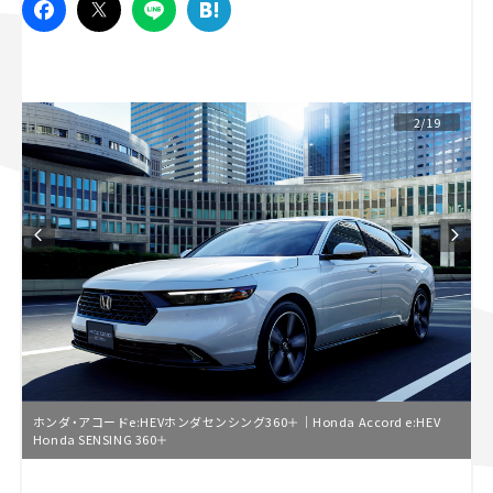
スズキ ジムニー｜Suzuki Jimny
スズキ｜Suzuki
マツダ｜Mazda
マツダ ロードスター｜Mazda Roadster
2/19
ホンダ・アコードe:HEVホンダセンシング360＋｜Honda Accord e:HEV
Honda SENSING 360＋
L