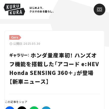
はじめよう、
クルマのある暮らし。
カテゴリ
Cars
Cars
公開日：2025.05.30
ホンダ量産車初！ ハンズオ
Lifestyle
ギャラリー：
フ機能を搭載した「アコード e:HEV
Traffic
Honda SENSING 360＋」が登場
Special
【新車ニュース】
Series
Campaign
この記事をシェア
人気のハッシュタグ