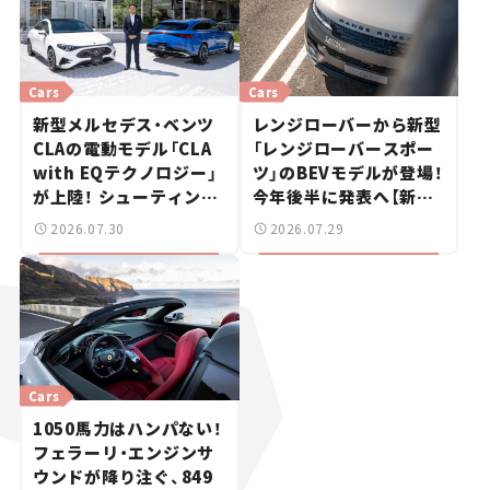
Cars
Cars
新型メルセデス・ベンツ
レンジローバーから新型
CLAの電動モデル「CLA
「レンジローバースポー
with EQテクノロジー」
ツ」のBEVモデルが登場！
が上陸！ シューティング
今年後半に発表へ【新車
ブレークも発売【新車ニ
ニュース】
2026.07.30
2026.07.29
ュース】
Cars
1050馬力はハンパない！
フェラーリ・エンジンサ
ウンドが降り注ぐ、849