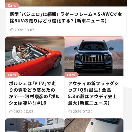
Cars
新型「パジェロ」に続報！ ラダーフレーム×S-AWCで本
格SUVの走りはどう進化する？【新車ニュース】
2026.08.07
Cars
Cars
ポルシェは「PTV」で走
アウディの新フラッグシ
りの質をどう高めたの
ップ「Q9」誕生！ 全長
か？——河村康彦の「ポル
5.3m超はアウディ史上
シェは凄い！」#16
最大【新車ニュース】
2026.08.02
2026.07.30