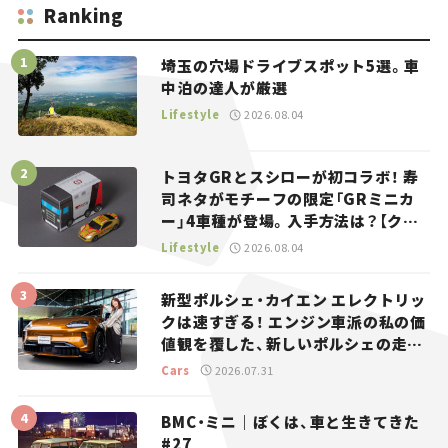
Ranking
埼玉の穴場ドライブスポット5選。車
中泊の達人が厳選
Lifestyle
2026.08.04
トヨタGRとスシローが初コラボ！ 寿
司ネタがモチーフの限定「GRミニカ
ー」4車種が登場。入手方法は？【クル
マとホビー】
Lifestyle
2026.08.04
新型ポルシェ・カイエン エレクトリッ
クは速すぎる！ エンジン車派の私の価
値観を覆した、新しいポルシェの走
り。
Cars
2026.07.31
BMC・ミニ｜ぼくは、車と生きてきた
#27