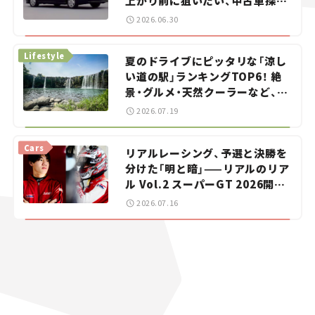
上がり前に狙いたい、中古車探し
をお手伝い――ちょっとイケてるマ
2026.06.30
イカー選び #02
Lifestyle
夏のドライブにピッタリな「涼し
い道の駅」ランキングTOP6！ 絶
景・グルメ・天然クーラーなど、避
暑におすすめのスポットを紹介
2026.07.19
【道の駅マニアの推し駅ガイド】
vol.15
Cars
リアルレーシング、予選と決勝を
分けた「明と暗」——リアルのリア
ル Vol.2 スーパーGT 2026開幕
戦 岡山国際サーキット
2026.07.16