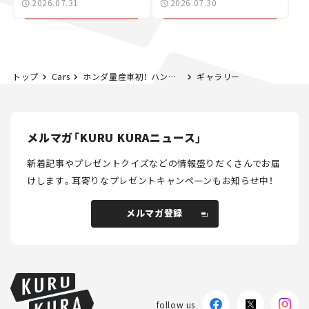
2026.07.31
2026.07.30
カー【試乗レビュー】
トップ
Cars
ホンダ量産車初！ ハンズオフ機能を搭載した「アコード e:HEV Honda SENSING 360＋」が登場【新車ニュース】
ギャラリー
メルマガ「KURU KURAニュース」
新着記事やプレゼントクイズなどの情報盛りだくさんでお届
けします。
耳寄りなプレゼントキャンペーンもお知らせ中！
メルマガ登録
メルマガ登録
follow us