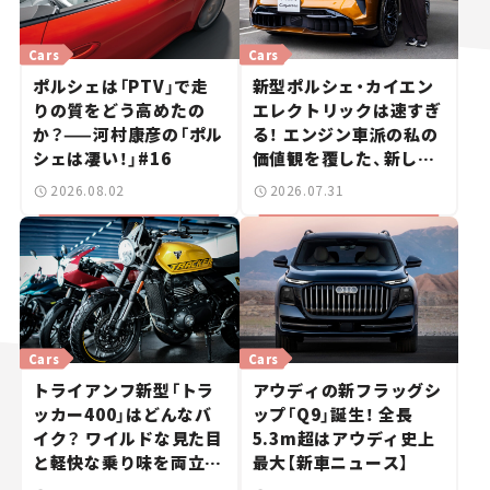
Cars
Cars
ポルシェは「PTV」で走
新型ポルシェ・カイエン
りの質をどう高めたの
エレクトリックは速すぎ
か？——河村康彦の「ポル
る！ エンジン車派の私の
シェは凄い！」#16
価値観を覆した、新しい
ポルシェの走り。
2026.08.02
2026.07.31
Cars
Cars
トライアンフ新型「トラ
アウディの新フラッグシ
ッカー400」はどんなバ
ップ「Q9」誕生！ 全長
イク？ ワイルドな見た目
5.3m超はアウディ史上
と軽快な乗り味を両立し
最大【新車ニュース】
た400ccフラットトラッ