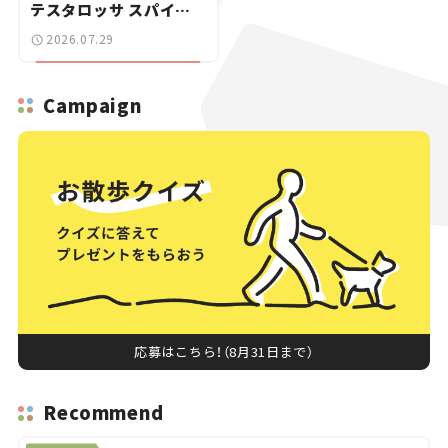
テスタロッサ スパイダ
ーに試乗。
2026.07.29
Campaign
応募はこちら！（8月31日まで）
Recommend