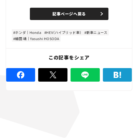
o
/
U
a
n
d
記事ページへ戻る
m
e
u
d
t
:
e
4
8
ホンダ｜Honda
HEV（ハイブリッド車）
新車ニュース
.
細田 靖｜Yasushi HOSODA
8
9
%
この記事をシェア