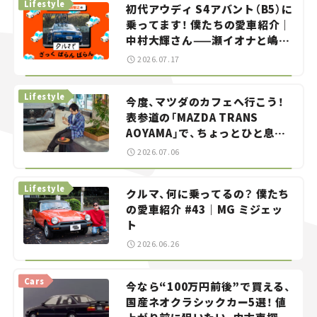
Lifestyle
初代アウディ S4アバント（B5）に
乗ってます！ 僕たちの愛車紹介｜
中村大輝さん——瀬イオナと嶋田
智之の「クルマでざっくばらんば
2026.07.17
らん！」＃20
Lifestyle
今度、マツダのカフェへ行こう！
表参道の「MAZDA TRANS
AOYAMA」で、ちょっとひと息。
——連載｜CCGとクルマでどうす
2026.07.06
る？＜第13回＞
Lifestyle
クルマ、何に乗ってるの？ 僕たち
の愛車紹介 #43｜MG ミジェッ
ト
2026.06.26
Cars
今なら“100万円前後”で買える、
国産ネオクラシックカー5選！ 値