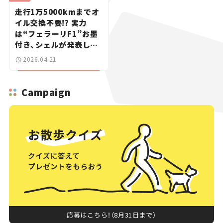
走行1万5000kmまでオ
イル交換不要!? 実力
は“フェラーリF1”お墨
付き、シェルが発表した
新エンジンオイルが、僕
2026.04.21
らのカーライフを豊かに
する
Campaign
応募はこちら！（8月31日まで）