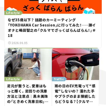
Lifestyle
なぜ35歳以下？ 話題のカーミーティング
「YOKOHAMA Car Session」に行ってみた！
──
瀬イ
オナと嶋田智之の「クルマでざっくばらんばらん！」＃
18
2026.06.05
Lifestyle
Traffic
足元が整うと、愛車はも
雨の日のEV充電って“感
っと輝く。足回りの洗車
電”しないの？ 濡れた手
方法と注意点｜黒木美珠
やプラグのまま接続した
の「ときめく洗車日和」
らどうなる？【クルマの