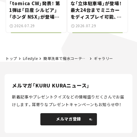
「tomica CW」発表！ 第
な「立体駐車場」が登場！
1弾は「日産 シルビア」
最大24台までミニカー
「ホンダ NSX」が登場。
をディスプレイ可能、特
世界が注目す
別な「日産 GT-R
2026.07.29
2026.07.29
る“JDM"に焦点【クルマ
NISMO」も付属【クルマ
とホビー】
とホビー】
トップ
Lifestyle
簡単洗車で撥水コーティング！ ボディもウインドウガラスも愛車の雨対策はこれでバッチリ【カーマニア本田浩隆の愛車日常メンテナンス】
ギャラリー
メルマガ「KURU KURAニュース」
新着記事やプレゼントクイズなどの情報盛りだくさんでお届
けします。
耳寄りなプレゼントキャンペーンもお知らせ中！
メルマガ登録