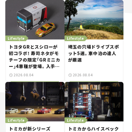
Lifestyle
Lifestyle
トヨタGRとスシローが
埼玉の穴場ドライブスポ
初コラボ！ 寿司ネタがモ
ット5選。車中泊の達人
チーフの限定「GRミニカ
が厳選
ー」4車種が登場。入手方
法は？【クルマとホビー】
2026.08.04
2026.08.04
Lifestyle
Lifestyle
トミカが新シリーズ
トミカからハイスペック