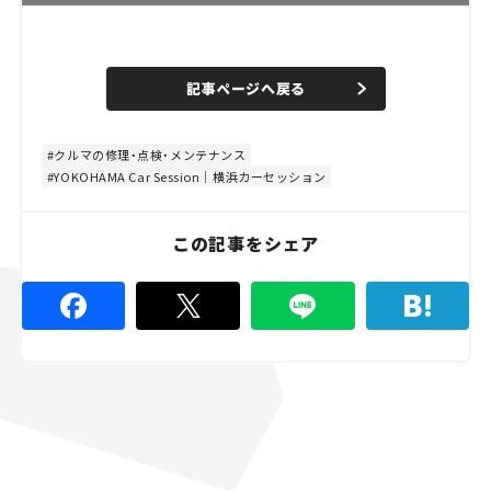
L
o
/
U
a
n
d
記事ページへ戻る
m
e
u
d
t
:
e
4
8
クルマの修理・点検・メンテナンス
.
YOKOHAMA Car Session｜横浜カーセッション
8
9
%
この記事をシェア