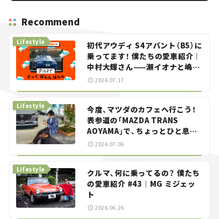
Recommend
Lifestyle
初代アウディ S4アバント（B5）に
乗ってます！ 僕たちの愛車紹介｜
中村大輝さん——瀬イオナと嶋田
智之の「クルマでざっくばらんば
2026.07.17
らん！」＃20
Lifestyle
今度、マツダのカフェへ行こう！
表参道の「MAZDA TRANS
AOYAMA」で、ちょっとひと息。
——連載｜CCGとクルマでどうす
2026.07.06
る？＜第13回＞
Lifestyle
クルマ、何に乗ってるの？ 僕たち
の愛車紹介 #43｜MG ミジェッ
ト
2026.06.26