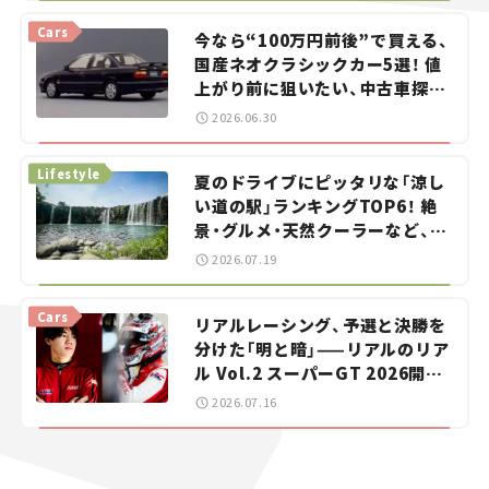
Cars
今なら“100万円前後”で買える、
国産ネオクラシックカー5選！ 値
上がり前に狙いたい、中古車探し
をお手伝い――ちょっとイケてるマ
2026.06.30
イカー選び #02
Lifestyle
夏のドライブにピッタリな「涼し
い道の駅」ランキングTOP6！ 絶
景・グルメ・天然クーラーなど、避
暑におすすめのスポットを紹介
2026.07.19
【道の駅マニアの推し駅ガイド】
vol.15
Cars
リアルレーシング、予選と決勝を
分けた「明と暗」——リアルのリア
ル Vol.2 スーパーGT 2026開幕
戦 岡山国際サーキット
2026.07.16