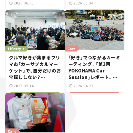
vol.03
知識】
2026.06.05
2026.06.04
Lifestyle
Cars
クルマ好きが集まるフリ
「好き」でつながるカーミ
マ市「カーサブカルマー
ーティング。「第3回
ケット」で、自分だけのお
YOKOHAMA Car
宝探ししない？
Session」レポート。ク
――YOKOHAMA Car
ルマは“自己表現”へ
2026.05.14
2026.04.23
Sessionお気に入りのス
ポット巡り
Cars