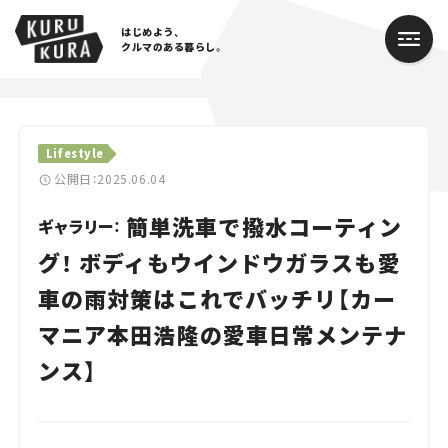
はじめよう、
クルマのある暮らし。
カテゴリ
Lifestyle
Cars
公開日：2025.06.04
簡単洗車で撥水コーティン
Lifestyle
ギャラリー：
グ！ ボディもウインドウガラスも愛
Traffic
車の雨対策はこれでバッチリ【カー
Special
マニア本田浩隆の愛車日常メンテナ
Series
ンス】
Campaign
人気のハッシュタグ