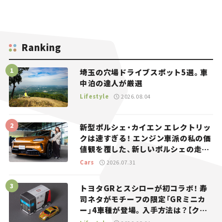
Ranking
埼玉の穴場ドライブスポット5選。車
中泊の達人が厳選
Lifestyle
2026.08.04
新型ポルシェ・カイエン エレクトリッ
クは速すぎる！ エンジン車派の私の価
値観を覆した、新しいポルシェの走
り。
Cars
2026.07.31
トヨタGRとスシローが初コラボ！ 寿
司ネタがモチーフの限定「GRミニカ
ー」4車種が登場。入手方法は？【クル
マとホビー】