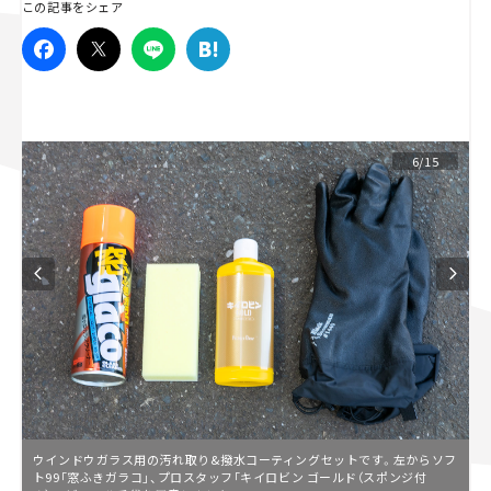
この記事をシェア
スズキ ジムニー｜Suzuki Jimny
スズキ｜Suzuki
マツダ｜Mazda
マツダ ロードスター｜Mazda Roadster
6/15
ウインドウガラス用の汚れ取り&撥水コーティングセットです。左からソフ
ト99「窓ふきガラコ」、プロスタッフ「キイロビン ゴールド（スポンジ付