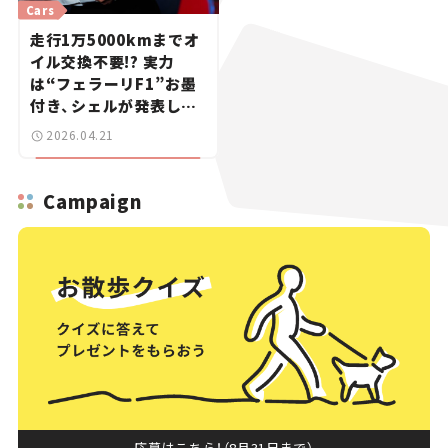
Cars
走行1万5000kmまでオ
イル交換不要!? 実力
は“フェラーリF1”お墨
付き、シェルが発表した
新エンジンオイルが、僕
2026.04.21
らのカーライフを豊かに
する
Campaign
応募はこちら！（8月31日まで）