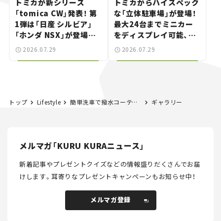
トミカが新シリーズ
トミカからハイスペック
「tomica CW」発表！ 第
な「立体駐車場」が登場！
1弾は「日産 シルビア」
最大24台までミニカー
「ホンダ NSX」が登場。
をディスプレイ可能、特
世界が注目す
別な「日産 GT-R
2026.07.29
2026.07.29
る“JDM"に焦点【クルマ
NISMO」も付属【クルマ
とホビー】
とホビー】
トップ
Lifestyle
簡単洗車で撥水コーティング！ ボディもウインドウガラスも愛車の雨対策はこれでバッチリ【カーマニア本田浩隆の愛車日常メンテナンス】
ギャラリー
メルマガ「KURU KURAニュース」
新着記事やプレゼントクイズなどの情報盛りだくさんでお届
けします。
耳寄りなプレゼントキャンペーンもお知らせ中！
メルマガ登録