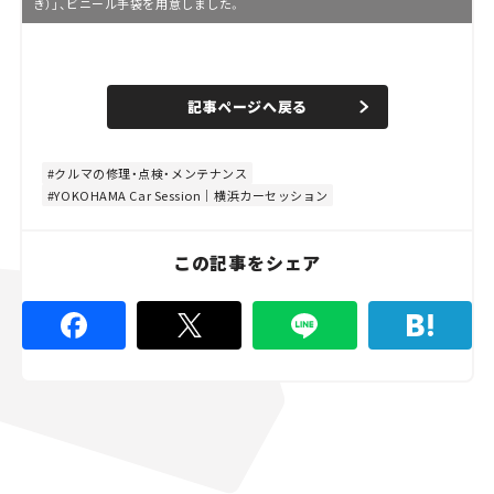
き）」、ビニール手袋を用意しました。
L
o
/
U
a
n
d
記事ページへ戻る
m
e
u
d
t
:
e
4
4
クルマの修理・点検・メンテナンス
.
YOKOHAMA Car Session｜横浜カーセッション
4
4
%
この記事をシェア