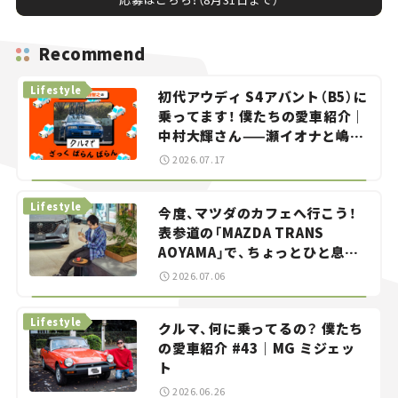
Recommend
Lifestyle
初代アウディ S4アバント（B5）に
乗ってます！ 僕たちの愛車紹介｜
中村大輝さん——瀬イオナと嶋田
智之の「クルマでざっくばらんば
2026.07.17
らん！」＃20
Lifestyle
今度、マツダのカフェへ行こう！
表参道の「MAZDA TRANS
AOYAMA」で、ちょっとひと息。
——連載｜CCGとクルマでどうす
2026.07.06
る？＜第13回＞
Lifestyle
クルマ、何に乗ってるの？ 僕たち
の愛車紹介 #43｜MG ミジェッ
ト
2026.06.26