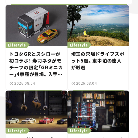
Lifestyle
Lifestyle
トヨタGRとスシローが
埼玉の穴場ドライブスポ
初コラボ！ 寿司ネタがモ
ット5選。車中泊の達人
チーフの限定「GRミニカ
が厳選
ー」4車種が登場。入手方
法は？【クルマとホビー】
2026.08.04
2026.08.04
Lifestyle
Lifestyle