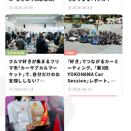
vol.03
知識】
2026.06.05
2026.06.04
Lifestyle
Cars
クルマ好きが集まるフリ
「好き」でつながるカーミ
マ市「カーサブカルマー
ーティング。「第3回
ケット」で、自分だけのお
YOKOHAMA Car
宝探ししない？
Session」レポート。ク
――YOKOHAMA Car
ルマは“自己表現”へ
2026.05.14
2026.04.23
Sessionお気に入りのス
ポット巡り