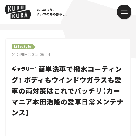
はじめよう、
クルマのある暮らし。
カテゴリ
Lifestyle
Cars
公開日：2025.06.04
簡単洗車で撥水コーティン
Lifestyle
ギャラリー：
グ！ ボディもウインドウガラスも愛
Traffic
車の雨対策はこれでバッチリ【カー
Special
マニア本田浩隆の愛車日常メンテナ
Series
ンス】
Campaign
人気のハッシュタグ