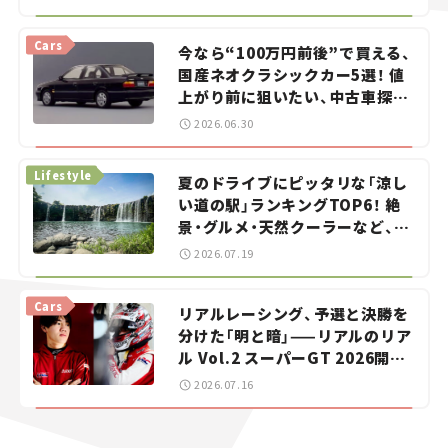
Cars
今なら“100万円前後”で買える、
国産ネオクラシックカー5選！ 値
上がり前に狙いたい、中古車探し
をお手伝い――ちょっとイケてるマ
2026.06.30
イカー選び #02
Lifestyle
夏のドライブにピッタリな「涼し
い道の駅」ランキングTOP6！ 絶
景・グルメ・天然クーラーなど、避
暑におすすめのスポットを紹介
2026.07.19
【道の駅マニアの推し駅ガイド】
vol.15
Cars
リアルレーシング、予選と決勝を
分けた「明と暗」——リアルのリア
ル Vol.2 スーパーGT 2026開幕
戦 岡山国際サーキット
2026.07.16