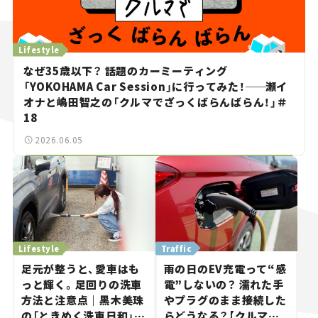
Lifestyle
なぜ35歳以下？ 話題のカーミーティング
「YOKOHAMA Car Session」に行ってみた！
──
瀬イ
オナと嶋田智之の「クルマでざっくばらんばらん！」＃
18
2026.06.05
Lifestyle
Traffic
足元が整うと、愛車はも
雨の日のEV充電って“感
っと輝く。足回りの洗車
電”しないの？ 濡れた手
方法と注意点｜黒木美珠
やプラグのまま接続した
の「ときめく洗車日和」
らどうなる？【クルマの