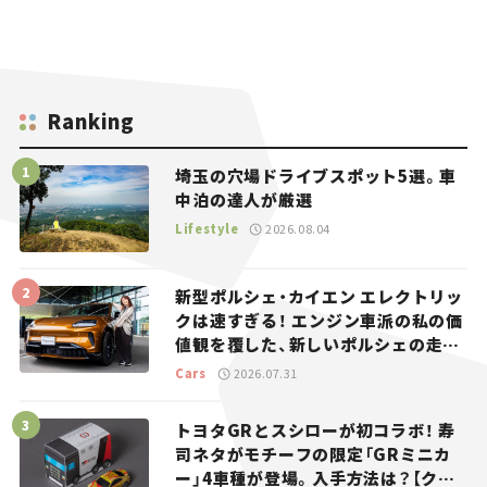
Ranking
埼玉の穴場ドライブスポット5選。車
中泊の達人が厳選
Lifestyle
2026.08.04
新型ポルシェ・カイエン エレクトリッ
クは速すぎる！ エンジン車派の私の価
値観を覆した、新しいポルシェの走
り。
Cars
2026.07.31
トヨタGRとスシローが初コラボ！ 寿
司ネタがモチーフの限定「GRミニカ
ー」4車種が登場。入手方法は？【クル