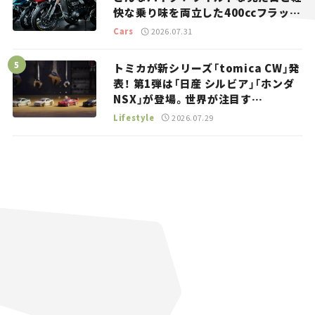
快な乗り味を両立した400ccフラット
トラッカー【試乗レビュー】
Cars
2026.07.31
トミカが新シリーズ「tomica CW」発
表！ 第1弾は「日産 シルビア」「ホンダ
NSX」が登場。世界が注目す
る“JDM”に焦点【クルマとホビー】
Lifestyle
2026.07.29