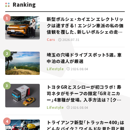
Ranking
新型ポルシェ・カイエン エレクトリッ
クは速すぎる！ エンジン車派の私の価
値観を覆した、新しいポルシェの走
り。
Cars
2026.07.31
埼玉の穴場ドライブスポット5選。車
中泊の達人が厳選
Lifestyle
2026.08.04
トヨタGRとスシローが初コラボ！ 寿
司ネタがモチーフの限定「GRミニカ
ー」4車種が登場。入手方法は？【クル
マとホビー】
Lifestyle
2026.08.04
トライアンフ新型「トラッカー400」は
どんなバイク？ ワイルドな見た目と軽