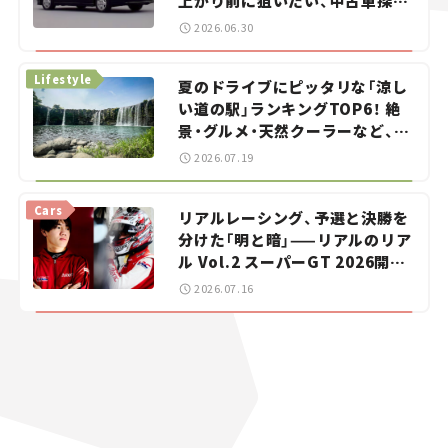
上がり前に狙いたい、中古車探し
をお手伝い――ちょっとイケてるマ
2026.06.30
イカー選び #02
Lifestyle
夏のドライブにピッタリな「涼し
い道の駅」ランキングTOP6！ 絶
景・グルメ・天然クーラーなど、避
暑におすすめのスポットを紹介
2026.07.19
【道の駅マニアの推し駅ガイド】
vol.15
Cars
リアルレーシング、予選と決勝を
分けた「明と暗」——リアルのリア
ル Vol.2 スーパーGT 2026開幕
戦 岡山国際サーキット
2026.07.16