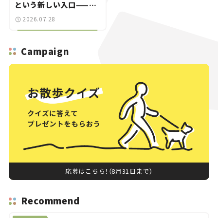
という新しい入口——連
載｜CCGとクルマでどう
2026.07.28
する？＜第14回＞
Campaign
応募はこちら！（8月31日まで）
Recommend