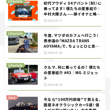
Lifestyle
初代アウディ S4アバント（B5）に
乗ってます！ 僕たちの愛車紹介｜
中村大輝さん——瀬イオナと嶋田
智之の「クルマでざっくばらんば
2026.07.17
らん！」＃20
Lifestyle
今度、マツダのカフェへ行こう！
表参道の「MAZDA TRANS
AOYAMA」で、ちょっとひと息。
——連載｜CCGとクルマでどうす
2026.07.06
る？＜第13回＞
Lifestyle
クルマ、何に乗ってるの？ 僕たち
の愛車紹介 #43｜MG ミジェッ
ト
2026.06.26
Cars
今なら“100万円前後”で買える、
国産ネオクラシックカー5選！ 値