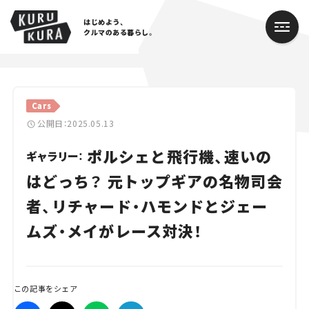
はじめよう、
クルマのある暮らし。
カテゴリ
Cars
Cars
公開日：2025.05.13
ポルシェと飛行機、速いの
Lifestyle
ギャラリー：
はどっち？ 元トップギアの名物司会
Traffic
者、リチャード・ハモンドとジェー
Special
ムズ・メイがレース対決！
Series
Campaign
この記事をシェア
人気のハッシュタグ