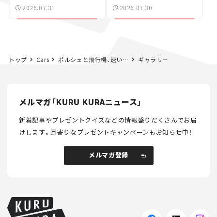
た400ccフラットトラッ
2026.07.31
2026.07.30
カー【試乗レビュー】
トップ
Cars
ポルシェと飛行機、速いのはどっち？ 元トップギアの名物司会者、リチャード・ハモンドとジェームズ・メイがレース対決！
ギャラリー
メルマガ「KURU KURAニュース」
新着記事やプレゼントクイズなどの情報盛りだくさんでお届
けします。
耳寄りなプレゼントキャンペーンもお知らせ中！
メルマガ登録
メルマガ登録