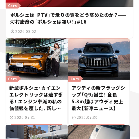
Cars
ポルシェは「PTV」で走りの質をどう高めたのか？——
河村康彦の「ポルシェは凄い！」#16
2026.08.02
Cars
Cars
新型ポルシェ・カイエン
アウディの新フラッグシ
エレクトリックは速すぎ
ップ「Q9」誕生！ 全長
る！ エンジン車派の私の
5.3m超はアウディ史上
価値観を覆した、新しい
最大【新車ニュース】
ポルシェの走り。
2026.07.31
2026.07.30