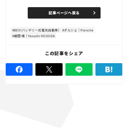
o
/
U
a
n
d
記事ページへ戻る
m
e
u
d
t
:
e
4
8
BEV（バッテリー式電気自動車）
ポルシェ｜Porsche
.
細田 靖｜Yasushi HOSODA
8
9
%
この記事をシェア