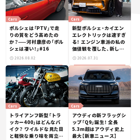
Cars
Cars
ポルシェは「PTV」で走
新型ポルシェ・カイエン
りの質をどう高めたの
エレクトリックは速すぎ
か？——河村康彦の「ポル
る！ エンジン車派の私の
シェは凄い！」#16
価値観を覆した、新しい
ポルシェの走り。
2026.08.02
2026.07.31
Cars
Cars
トライアンフ新型「トラ
アウディの新フラッグシ
ッカー400」はどんなバ
ップ「Q9」誕生！ 全長
イク？ ワイルドな見た目
5.3m超はアウディ史上
と軽快な乗り味を両立し
最大【新車ニュース】