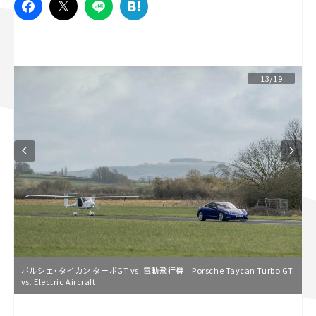
スズキ ジムニー｜Suzuki Jimny
スズキ｜Suzuki
マツダ｜Mazda
マツダ ロードスター｜Mazda Roadster
13/19
ポルシェ・タイカン ターボGT vs. 電動飛行機｜Porsche Taycan Turbo GT
vs. Electric Aircraft
L