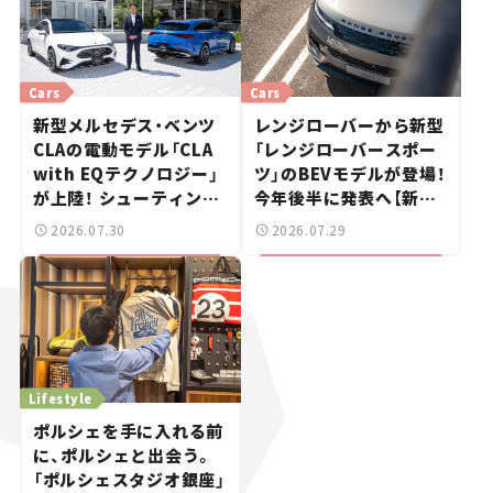
Cars
Cars
新型メルセデス・ベンツ
レンジローバーから新型
CLAの電動モデル「CLA
「レンジローバースポー
with EQテクノロジー」
ツ」のBEVモデルが登場！
が上陸！ シューティング
今年後半に発表へ【新車
ブレークも発売【新車ニ
ニュース】
2026.07.30
2026.07.29
ュース】
Lifestyle
ポルシェを手に入れる前
に、ポルシェと出会う。
「ポルシェスタジオ銀座」