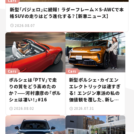
Cars
新型「パジェロ」に続報！ ラダーフレーム×S-AWCで本
格SUVの走りはどう進化する？【新車ニュース】
2026.08.07
Cars
Cars
ポルシェは「PTV」で走
新型ポルシェ・カイエン
りの質をどう高めたの
エレクトリックは速すぎ
か？——河村康彦の「ポル
る！ エンジン車派の私の
シェは凄い！」#16
価値観を覆した、新しい
ポルシェの走り。
2026.08.02
2026.07.31