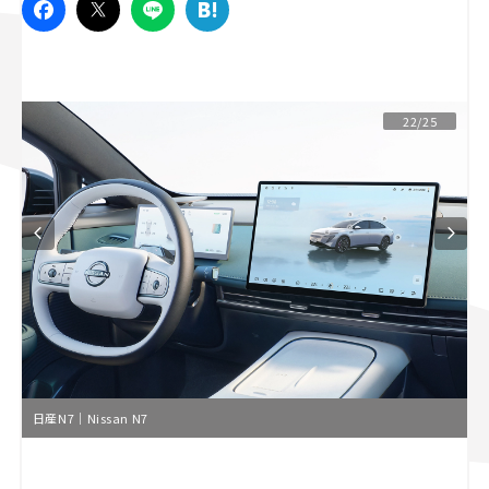
スズキ ジムニー｜Suzuki Jimny
スズキ｜Suzuki
マツダ｜Mazda
マツダ ロードスター｜Mazda Roadster
22/25
日産N7｜Nissan N7
L
o
/
U