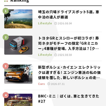
埼玉の穴場ドライブスポット5選。車
中泊の達人が厳選
Lifestyle
2026.08.04
トヨタGRとスシローが初コラボ！ 寿
司ネタがモチーフの限定「GRミニカ
ー」4車種が登場。入手方法は？【クル
マとホビー】
Lifestyle
2026.08.04
新型ポルシェ・カイエン エレクトリッ
クは速すぎる！ エンジン車派の私の価
値観を覆した、新しいポルシェの走
り。
Cars
2026.07.31
BMC・ミニ｜ぼくは、車と生きてきた
#27