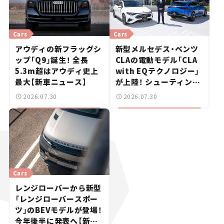
Cars
Cars
アウディの新フラッグシ
新型メルセデス・ベンツ
ップ「Q9」誕生！ 全長
CLAの電動モデル「CLA
5.3m超はアウディ史上
with EQテクノロジー」
最大【新車ニュース】
が上陸！ シューティング
ブレークも発売【新車ニ
2026.07.30
2026.07.30
ュース】
Cars
レンジローバーから新型
「レンジローバースポー
ツ」のBEVモデルが登場！
今年後半に発表へ【新車