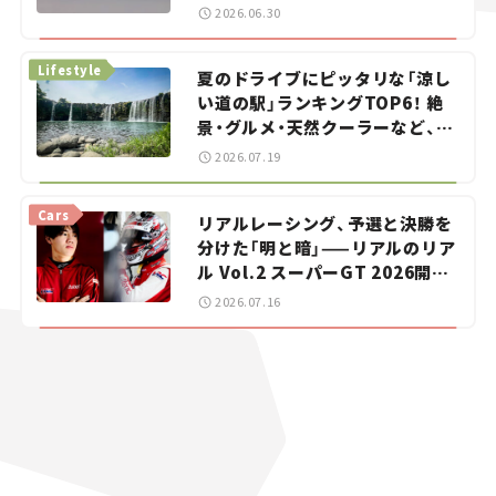
をお手伝い――ちょっとイケてるマ
2026.06.30
イカー選び #02
Lifestyle
夏のドライブにピッタリな「涼し
い道の駅」ランキングTOP6！ 絶
景・グルメ・天然クーラーなど、避
暑におすすめのスポットを紹介
2026.07.19
【道の駅マニアの推し駅ガイド】
vol.15
Cars
リアルレーシング、予選と決勝を
分けた「明と暗」——リアルのリア
ル Vol.2 スーパーGT 2026開幕
戦 岡山国際サーキット
2026.07.16