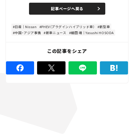
a
n
d
記事ページへ戻る
m
e
u
d
t
:
e
8
0
日産｜Nissan
PHEV（プラグインハイブリッド車）
新型車
.
中国・アジア事情
新車ニュース
細田 靖｜Yasushi HOSODA
0
0
%
この記事をシェア