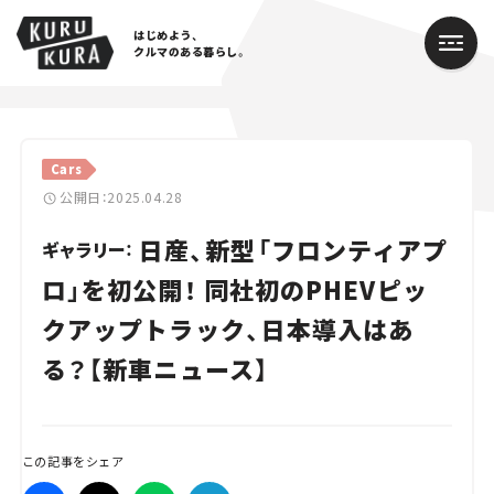
はじめよう、
クルマのある暮らし。
カテゴリ
Cars
Cars
公開日：2025.04.28
日産、新型「フロンティアプ
Lifestyle
ギャラリー：
ロ」を初公開！ 同社初のPHEVピッ
Traffic
クアップトラック、日本導入はあ
Special
る？【新車ニュース】
Series
Campaign
この記事をシェア
人気のハッシュタグ