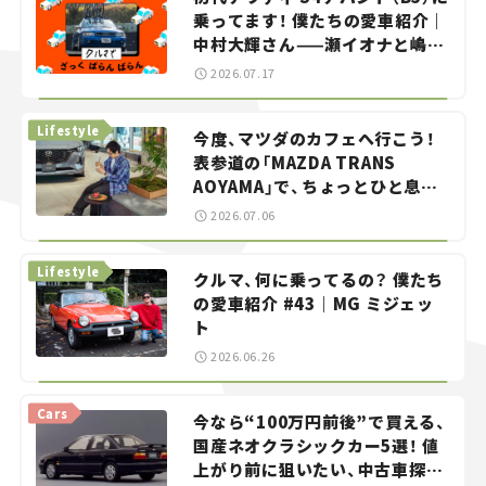
乗ってます！ 僕たちの愛車紹介｜
中村大輝さん——瀬イオナと嶋田
智之の「クルマでざっくばらんば
2026.07.17
らん！」＃20
Lifestyle
今度、マツダのカフェへ行こう！
表参道の「MAZDA TRANS
AOYAMA」で、ちょっとひと息。
——連載｜CCGとクルマでどうす
2026.07.06
る？＜第13回＞
Lifestyle
クルマ、何に乗ってるの？ 僕たち
の愛車紹介 #43｜MG ミジェッ
ト
2026.06.26
Cars
今なら“100万円前後”で買える、
国産ネオクラシックカー5選！ 値
上がり前に狙いたい、中古車探し