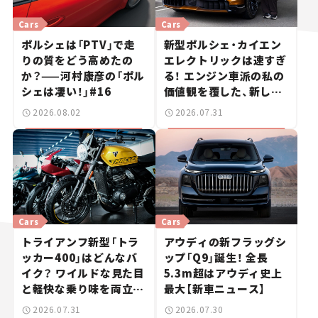
Cars
Cars
ポルシェは「PTV」で走
新型ポルシェ・カイエン
りの質をどう高めたの
エレクトリックは速すぎ
か？——河村康彦の「ポル
る！ エンジン車派の私の
シェは凄い！」#16
価値観を覆した、新しい
ポルシェの走り。
2026.08.02
2026.07.31
Cars
Cars
トライアンフ新型「トラ
アウディの新フラッグシ
ッカー400」はどんなバ
ップ「Q9」誕生！ 全長
イク？ ワイルドな見た目
5.3m超はアウディ史上
と軽快な乗り味を両立し
最大【新車ニュース】
た400ccフラットトラッ
2026.07.31
2026.07.30