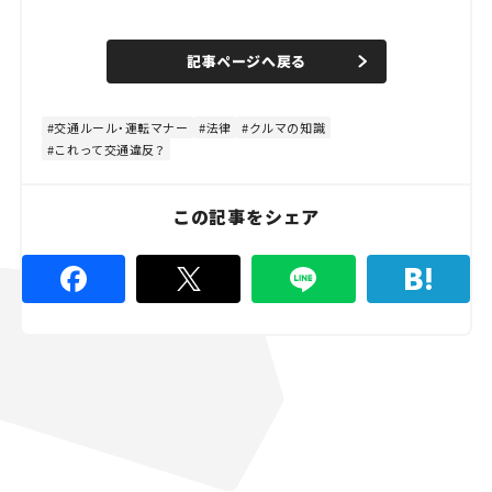
L
o
/
U
a
n
d
記事ページへ戻る
m
e
u
d
t
:
e
4
8
交通ルール・運転マナー
法律
クルマの知識
.
これって交通違反？
8
9
%
この記事をシェア