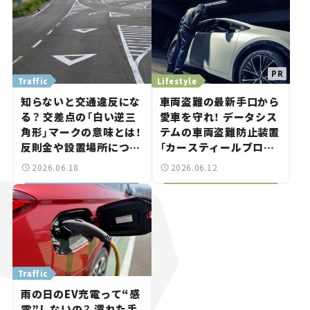
Traffic
Lifestyle
知らないと交通違反にな
車両盗難の最新手口から
る？ 交差点の「白い逆三
愛車を守れ！ データシス
角形」マークの意味とは！
テムの車両盗難防止装置
反則金や設置場所につい
「カースティールブロッ
て解説【クルマの知識】
カーSOS820」は“ゲー
2026.06.18
2026.06.12
ムボーイ”にも対応する
スゴイやつ。
Traffic
雨の日のEV充電って“感
電”しないの？ 濡れた手