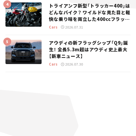
トライアンフ新型「トラッカー400」は
どんなバイク？ ワイルドな見た目と軽
快な乗り味を両立した400ccフラット
トラッカー【試乗レビュー】
Cars
2026.07.31
アウディの新フラッグシップ「Q9」誕
生！ 全長5.3m超はアウディ史上最大
【新車ニュース】
Cars
2026.07.30