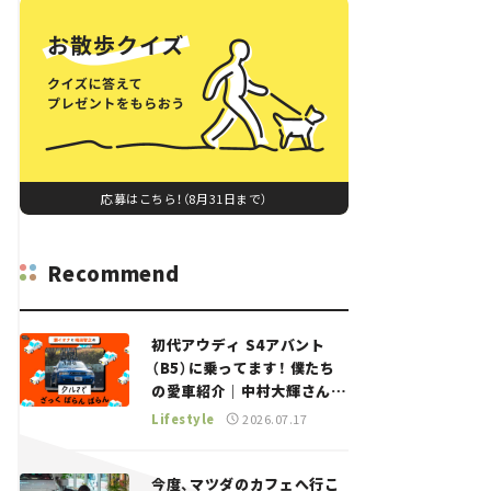
応募はこちら！（8月31日まで）
Recommend
初代アウディ S4アバント
（B5）に乗ってます！ 僕たち
の愛車紹介｜中村大輝さん
——瀬イオナと嶋田智之の
Lifestyle
2026.07.17
「クルマでざっくばらんばら
ん！」＃20
今度、マツダのカフェへ行こ