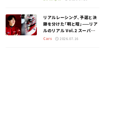
のスポットを紹介【道の駅マ
ニアの推し駅ガイド】vol.15
リアルレーシング、予選と決
勝を分けた「明と暗」——リア
ルのリアル Vol.2 スーパー
GT 2026開幕戦 岡山国際サ
Cars
2026.07.16
ーキット