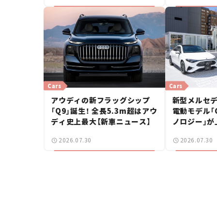
Cars
Cars
アウディの新フラッグシップ
新型メルセデ
「Q9」誕生！ 全長5.3m超はアウ
電動モデル「CL
ディ史上最大【新車ニュース】
ノロジー」が
ングブレーク
2026.07.30
2026.07.30
ース】