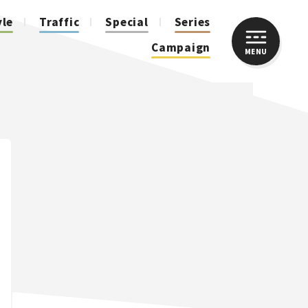
yle
Traffic
Special
Series
Campaign
MENU
CLOSE
人気のハッシュタグ
スズキ ジムニー｜Suzuki Jimny
スズキ｜Suzuki
マツダ｜Mazda
マツダ ロードスター｜Mazda Roadster