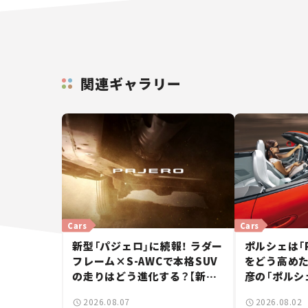
関連ギャラリー
Cars
Cars
新型「パジェロ」に続報！ ラダー
ポルシェは「
フレーム×S-AWCで本格SUV
をどう高めた
の走りはどう進化する？【新車
彦の「ポルシ
ニュース】
2026.08.07
2026.08.02