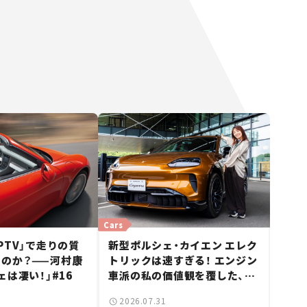
Cars
PTV」で走りの質
新型ポルシェ・カイエン エレク
のか？——河村康
トリックは速すぎる！ エンジン
ェは凄い！」#16
車派の私の価値観を覆した、新
しいポルシェの走り。
2026.07.31