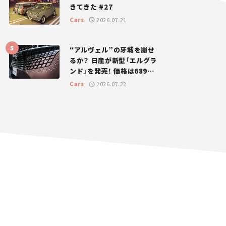
きてきた #27
Cars
2026.07.21
“アルヴェル”の牙城を崩せ
るか？ 日産が新型「エルグラ
ンド」を発売！ 価格は689万
円から【新車ニュース】
Cars
2026.07.22