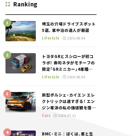
Ranking
埼玉の穴場ドライブスポット
5選。車中泊の達人が厳選
Lifestyle
2026.08.04
トヨタGRとスシローが初コ
ラボ！ 寿司ネタがモチーフの
限定「GRミニカー」4車種が
登場。入手方法は？【クルマ
Lifestyle
2026.08.04
とホビー】
新型ポルシェ・カイエン エレ
クトリックは速すぎる！ エン
ジン車派の私の価値観を覆し
た、新しいポルシェの走り。
Cars
2026.07.31
BMC・ミニ｜ぼくは、車と生