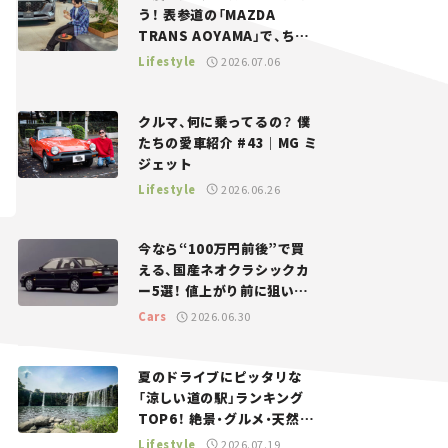
う！ 表参道の「MAZDA
TRANS AOYAMA」で、ちょ
っとひと息。——連載｜CCG
Lifestyle
2026.07.06
とクルマでどうする？＜第13
回＞
クルマ、何に乗ってるの？ 僕
たちの愛車紹介 #43｜MG ミ
ジェット
Lifestyle
2026.06.26
今なら“100万円前後”で買
える、国産ネオクラシックカ
ー5選！ 値上がり前に狙いた
い、中古車探しをお手伝い――ち
Cars
2026.06.30
ょっとイケてるマイカー選び
#02
夏のドライブにピッタリな
「涼しい道の駅」ランキング
TOP6！ 絶景・グルメ・天然ク
ーラーなど、避暑におすすめ
Lifestyle
2026.07.19