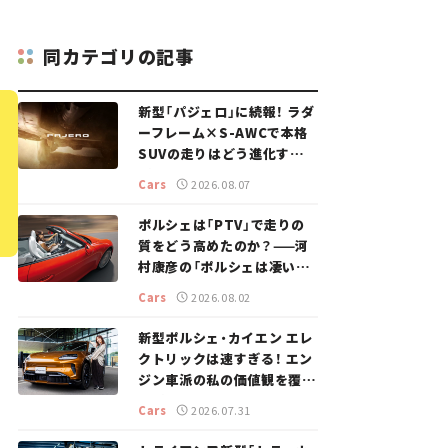
同カテゴリの記事
新型「パジェロ」に続報！ ラダ
ーフレーム×S-AWCで本格
SUVの走りはどう進化する？
【新車ニュース】
Cars
2026.08.07
ポルシェは「PTV」で走りの
質をどう高めたのか？——河
村康彦の「ポルシェは凄い！」
#16
Cars
2026.08.02
新型ポルシェ・カイエン エレ
クトリックは速すぎる！ エン
ジン車派の私の価値観を覆し
た、新しいポルシェの走り。
Cars
2026.07.31