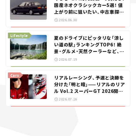
国産ネオクラシックカー5選！ 値
上がり前に狙いたい、中古車探し
をお手伝い――ちょっとイケてるマ
2026.06.30
イカー選び #02
Lifestyle
夏のドライブにピッタリな「涼し
い道の駅」ランキングTOP6！ 絶
景・グルメ・天然クーラーなど、避
暑におすすめのスポットを紹介
2026.07.19
【道の駅マニアの推し駅ガイド】
vol.15
Cars
リアルレーシング、予選と決勝を
分けた「明と暗」——リアルのリア
ル Vol.2 スーパーGT 2026開幕
戦 岡山国際サーキット
2026.07.16