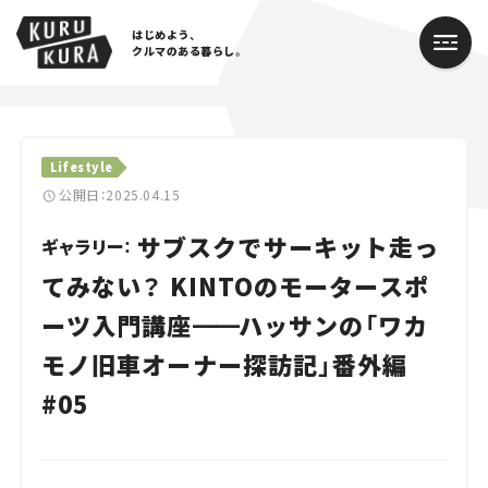
はじめよう、
クルマのある暮らし。
カテゴリ
Lifestyle
Cars
公開日：2025.04.15
サブスクでサーキット走っ
Lifestyle
ギャラリー：
てみない？ KINTOのモータースポ
Traffic
ーツ入門講座
━━
ハッサンの「ワカ
Special
モノ旧車オーナー探訪記」番外編
Series
#05
Campaign
人気のハッシュタグ