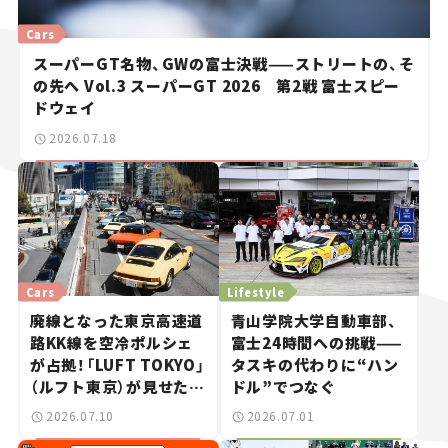
Cars
スーパーGT名物、GWの富士決戦——ストリートの、そ
の先へ Vol.3 スーパーGT 2026 第2戦 富士スピー
ドウェイ
2026.07.18
Cars
Lifestyle
廃線となった東京高速道
青山学院大学自動車部、
路KK線を空冷ポルシェ
富士24時間への挑戦——
が占拠！「LUFT TOKYO」
タスキの代わりに“ハン
（ルフト東京）が見せた奇
ドル”でつなぐ
跡の一日——ハッサンの
2026.07.10
2026.07.01
週末カーミーティング通