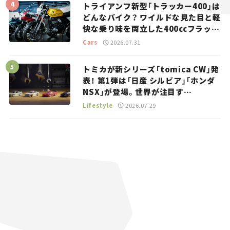
トライアンフ新型「トラッカー400」は
どんなバイク？ ワイルドな見た目と軽
快な乗り味を両立した400ccフラット
トラッカー【試乗レビュー】
Cars
2026.07.31
トミカが新シリーズ「tomica CW」発
表！ 第1弾は「日産 シルビア」「ホンダ
NSX」が登場。世界が注目す
る“JDM”に焦点【クルマとホビー】
Lifestyle
2026.07.29