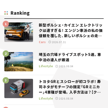
Ranking
新型ポルシェ・カイエン エレクトリッ
クは速すぎる！ エンジン車派の私の価
値観を覆した、新しいポルシェの走
り。
Cars
2026.07.31
埼玉の穴場ドライブスポット5選。車
中泊の達人が厳選
Lifestyle
2026.08.04
トヨタGRとスシローが初コラボ！ 寿
司ネタがモチーフの限定「GRミニカ
ー」4車種が登場。入手方法は？【クル
マとホビー】
Lifestyle
2026.08.04