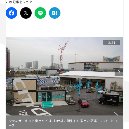
この記事をシェア
スズキ ジムニー｜Suzuki Jimny
スズキ｜Suzuki
マツダ｜Mazda
マツダ ロードスター｜Mazda Roadster
2/21
シティサーキット東京ベイは、お台場に誕生した東京23区唯一のカートコ
ース