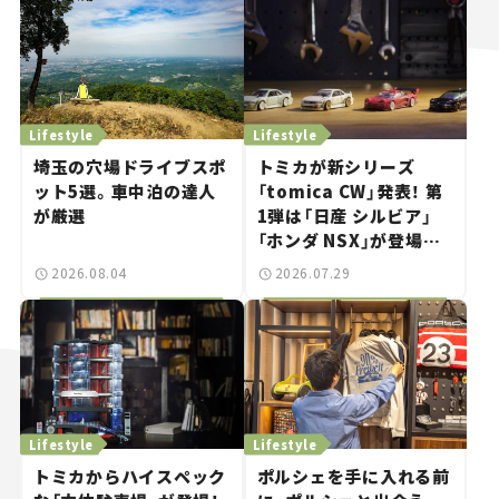
Lifestyle
Lifestyle
埼玉の穴場ドライブスポ
トミカが新シリーズ
ット5選。車中泊の達人
「tomica CW」発表！ 第
が厳選
1弾は「日産 シルビア」
「ホンダ NSX」が登場。
世界が注目す
2026.08.04
2026.07.29
る“JDM"に焦点【クルマ
とホビー】
Lifestyle
Lifestyle
トミカからハイスペック
ポルシェを手に入れる前