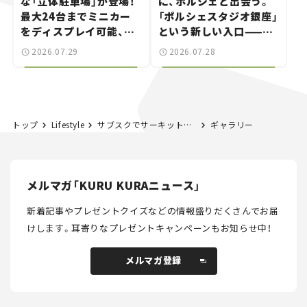
な「立体駐車場」が登場！
に、ポルシェと出会う。
最大24台までミニカー
「ポルシェスタジオ銀座」
をディスプレイ可能、特
という新しい入口——連
別な「日産 GT-R
載｜CCGとクルマでどう
2026.07.29
2026.07.28
NISMO」も付属【クルマ
する？＜第14回＞
とホビー】
トップ
Lifestyle
サブスクでサーキット走ってみない？ KINTOのモータースポーツ入門講座
ギャラリー
メルマガ「KURU KURAニュース」
新着記事やプレゼントクイズなどの情報盛りだくさんでお届
けします。
耳寄りなプレゼントキャンペーンもお知らせ中！
メルマガ登録