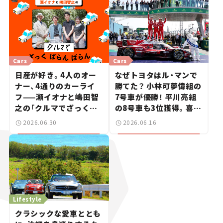
信 #2
Cars
Cars
日産が好き。4人のオー
なぜトヨタはル・マンで
ナー、4通りのカーライ
勝てた？ 小林可夢偉組の
フ——瀬イオナと嶋田智
7号車が優勝！ 平川亮組
之の「クルマでざっくば
の8号車も3位獲得。喜び
らんばらん！」＃19
のコメントとともに振り
2026.06.30
2026.06.16
返る
Lifestyle
クラシックな愛車ととも