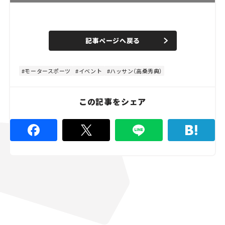
L
o
/
U
a
n
d
記事ページへ戻る
m
e
u
d
t
:
e
4
8
モータースポーツ
イベント
ハッサン（高桑秀典）
.
8
9
%
この記事をシェア