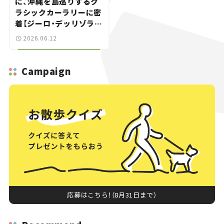
に、沖縄を島巡りするク
ラシックカーラリーに密
着【ジーロ・デッリゾラ沖
縄｜Giro dell’Isola
2026.06.12
OKINAWA 2026】
Campaign
応募はこちら！（8月31日まで）