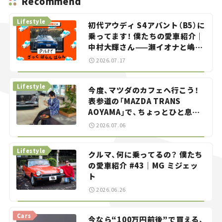
Recommend
Lifestyle
初代アウディ S4アバント（B5）に
乗ってます！ 僕たちの愛車紹介｜
中村大輝さん——瀬イオナと嶋田
智之の「クルマでざっくばらんば
2026.07.17
らん！」＃20
Lifestyle
今度、マツダのカフェへ行こう！
表参道の「MAZDA TRANS
AOYAMA」で、ちょっとひと息。
——連載｜CCGとクルマでどうす
2026.07.06
る？＜第13回＞
Lifestyle
クルマ、何に乗ってるの？ 僕たち
の愛車紹介 #43｜MG ミジェッ
ト
2026.06.26
Cars
今なら“100万円前後”で買える、