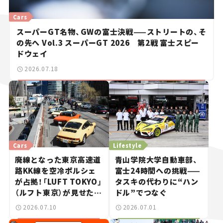
Cars
スーパーGT名物、GWの富士決戦——ストリートの、そ
の先へ Vol.3 スーパーGT 2026 第2戦 富士スピー
ドウェイ
2026.07.18
Cars
Lifestyle
廃線となった東京高速道
青山学院大学自動車部、
路KK線を空冷ポルシェ
富士24時間への挑戦——
が占拠！「LUFT TOKYO」
タスキの代わりに“ハン
（ルフト東京）が見せた奇
ドル”でつなぐ
跡の一日——ハッサンの
2026.07.10
2026.07.01
週末カーミーティング通