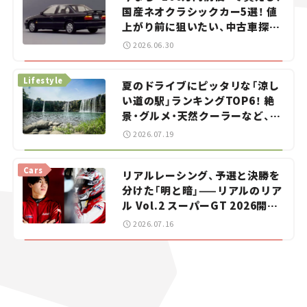
国産ネオクラシックカー5選！ 値
上がり前に狙いたい、中古車探し
をお手伝い――ちょっとイケてるマ
2026.06.30
イカー選び #02
Lifestyle
夏のドライブにピッタリな「涼し
い道の駅」ランキングTOP6！ 絶
景・グルメ・天然クーラーなど、避
暑におすすめのスポットを紹介
2026.07.19
【道の駅マニアの推し駅ガイド】
vol.15
Cars
リアルレーシング、予選と決勝を
分けた「明と暗」——リアルのリア
ル Vol.2 スーパーGT 2026開幕
戦 岡山国際サーキット
2026.07.16