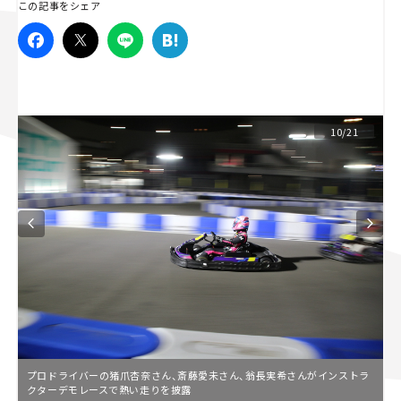
この記事をシェア
スズキ ジムニー｜Suzuki Jimny
スズキ｜Suzuki
マツダ｜Mazda
マツダ ロードスター｜Mazda Roadster
10/21
プロドライバーの猪爪杏奈さん、斎藤愛未さん、翁長実希さんがインストラ
クターデモレースで熱い走りを披露