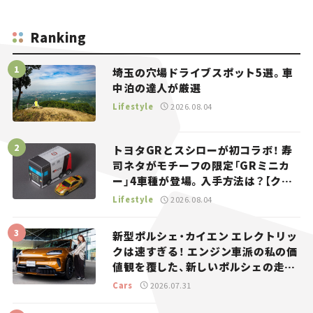
Ranking
埼玉の穴場ドライブスポット5選。車
中泊の達人が厳選
Lifestyle
2026.08.04
トヨタGRとスシローが初コラボ！ 寿
司ネタがモチーフの限定「GRミニカ
ー」4車種が登場。入手方法は？【クル
マとホビー】
Lifestyle
2026.08.04
新型ポルシェ・カイエン エレクトリッ
クは速すぎる！ エンジン車派の私の価
値観を覆した、新しいポルシェの走
り。
Cars
2026.07.31