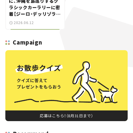
に、沖縄を島巡りするク
ラシックカーラリーに密
着【ジーロ・デッリゾラ沖
縄｜Giro dell’Isola
2026.06.12
OKINAWA 2026】
Campaign
応募はこちら！（8月31日まで）