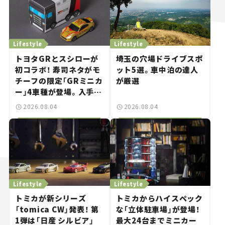
Lifestyle
Lifestyle
トヨタGRとスシローが
埼玉の穴場ドライブスポ
初コラボ！ 寿司ネタがモ
ット5選。車中泊の達人
チーフの限定「GRミニカ
が厳選
ー」4車種が登場。入手方
法は？【クルマとホビー】
2026.08.04
2026.08.04
Lifestyle
Lifestyle
トミカが新シリーズ
トミカからハイスペック
「tomica CW」発表！ 第
な「立体駐車場」が登場！
1弾は「日産 シルビア」
最大24台までミニカー