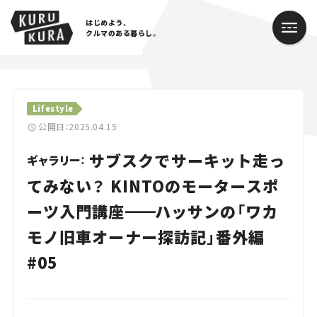
はじめよう、
クルマのある暮らし。
カテゴリ
Lifestyle
Cars
公開日：2025.04.15
サブスクでサーキット走っ
Lifestyle
ギャラリー：
てみない？ KINTOのモータースポ
Traffic
ーツ入門講座
━━
ハッサンの「ワカ
Special
モノ旧車オーナー探訪記」番外編
Series
#05
Campaign
人気のハッシュタグ