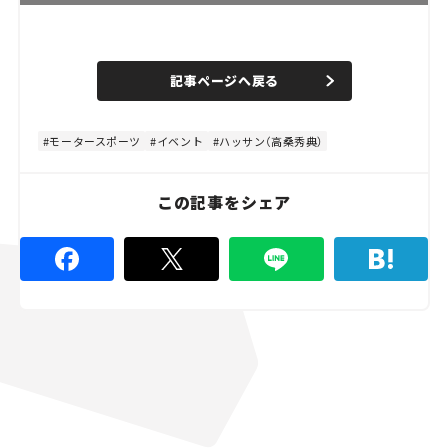
L
o
/
U
a
n
d
記事ページへ戻る
m
e
u
d
t
:
e
4
8
モータースポーツ
イベント
ハッサン（高桑秀典）
.
8
9
%
この記事をシェア