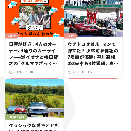
信 #2
Cars
Cars
日産が好き。4人のオー
なぜトヨタはル・マンで
ナー、4通りのカーライ
勝てた？ 小林可夢偉組の
フ——瀬イオナと嶋田智
7号車が優勝！ 平川亮組
之の「クルマでざっくば
の8号車も3位獲得。喜び
らんばらん！」＃19
のコメントとともに振り
2026.06.30
2026.06.16
返る
Lifestyle
クラシックな愛車ととも