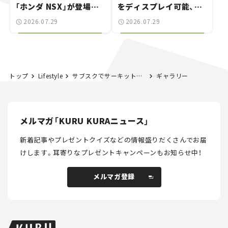
「ホンダ NSX」が登場。
をディスプレイ可能、特
世界が注目す
別な「日産 GT-R
2026.07.29
2026.07.29
る“JDM"に焦点【クルマ
NISMO」も付属【クルマ
とホビー】
とホビー】
トップ
Lifestyle
サブスクでサーキット走ってみない？ KINTOのモータースポーツ入門講座
ギャラリー
メルマガ「KURU KURAニュース」
新着記事やプレゼントクイズなどの情報盛りだくさんでお届
けします。
耳寄りなプレゼントキャンペーンもお知らせ中！
メルマガ登録