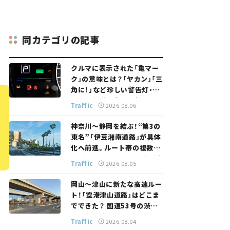
同カテゴリの記事
クルマに表示された「亀マー
ク」の意味とは？「ヤカン」「三
角に！」など珍しい警告灯・表
示灯を解説。 意外と便利なマ
Traffic
2026.08.06
ークも【クルマの知識】
神奈川～静岡を結ぶ！“第3の
東名”「伊豆湘南道路」が具体
化へ前進。ルート帯の複数案
検討へ。熱海まで信号ゼロが
Traffic
2026.08.05
実現？ 【いま気になる道路計
画】
岡山～津山に新たな高速ルー
ト！「空港津山道路」はどこま
でできた？ 国道53号の渋滞
緩和に期待。岡山市側でも動
Traffic
2026.08.04
きが【いま気になる道路計画】