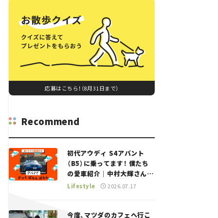
応募はこちら！（8月31日まで）
Recommend
初代アウディ S4アバント
（B5）に乗ってます！ 僕たち
の愛車紹介｜中村大輝さん
——瀬イオナと嶋田智之の
Lifestyle
2026.07.17
「クルマでざっくばらんばら
ん！」＃20
今度、マツダのカフェへ行こ