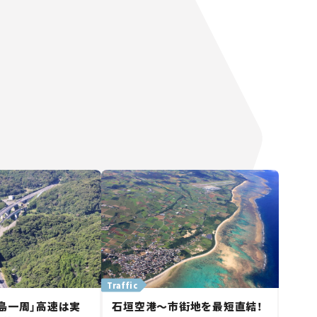
Traffic
島一周」高速は実
石垣空港～市街地を最短直結！