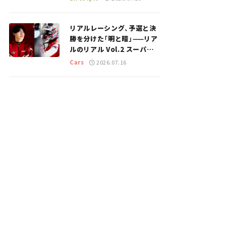
のスポットを紹介【道の駅マ
ニアの推し駅ガイド】vol.15
リアルレーシング、予選と決
勝を分けた「明と暗」——リア
ルのリアル Vol.2 スーパー
GT 2026開幕戦 岡山国際サ
Cars
2026.07.16
ーキット