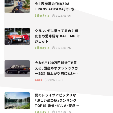
う！ 表参道の「MAZDA
TRANS AOYAMA」で、ちょ
っとひと息。——連載｜CCG
Lifestyle
2026.07.06
とクルマでどうする？＜第13
回＞
クルマ、何に乗ってるの？ 僕
たちの愛車紹介 #43｜MG ミ
ジェット
Lifestyle
2026.06.26
今なら“100万円前後”で買
える、国産ネオクラシックカ
ー5選！ 値上がり前に狙いた
い、中古車探しをお手伝い――ち
Cars
2026.06.30
ょっとイケてるマイカー選び
#02
夏のドライブにピッタリな
「涼しい道の駅」ランキング
TOP6！ 絶景・グルメ・天然ク
ーラーなど、避暑におすすめ
Lifestyle
2026.07.19