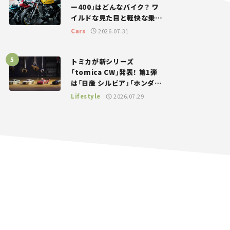
ー400」はどんなバイク？ ワ
イルドな見た目と軽快な乗り
味を両立した400ccフラット
Cars
2026.07.31
トラッカー【試乗レビュー】
トミカが新シリーズ
「tomica CW」発表！ 第1弾
は「日産 シルビア」「ホンダ
NSX」が登場。世界が注目す
Lifestyle
2026.07.29
る“JDM”に焦点【クルマとホ
ビー】