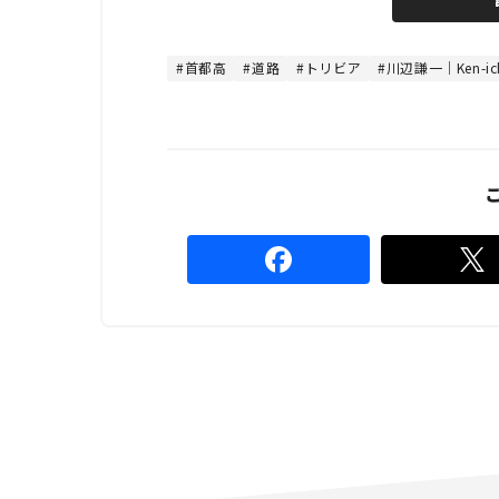
首都高
道路
トリビア
川辺謙一｜Ken-ich