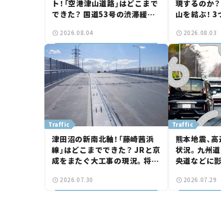
ト！「空港津山道路」はどこまで
現するのか？
できた？ 国道53号の渋滞緩和
山を結ぶ！ 
に期待。岡山市側でも動きが
画の現状。「
2026.08.04
2026.08.03
【いま気になる道路計画】
討進む【いま
画】
Traffic
Traffic
津田沼の新南北軸！「藤崎茜浜
熊本地震、高
線」はどこまでできた？ JRと京
状況。九州道
成をまたぐ大工事の現況。将来
央道などに
は「習志野～鎌ケ谷」を最短直
認【道路のニ
2026.07.30
2026.07.29
結【いま気になる道路計画】