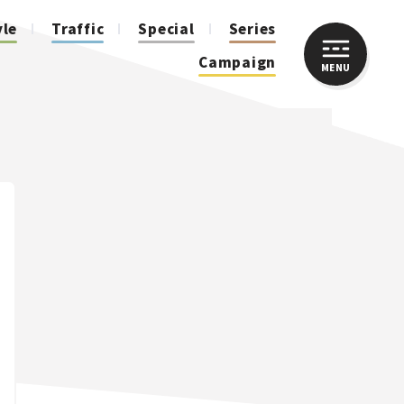
yle
Traffic
Special
Series
Campaign
MENU
CLOSE
人気のハッシュタグ
スズキ ジムニー｜Suzuki Jimny
スズキ｜Suzuki
マツダ｜Mazda
マツダ ロードスター｜Mazda Roadster