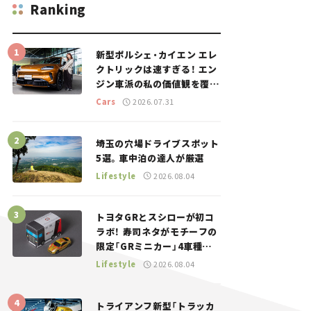
Ranking
新型ポルシェ・カイエン エレ
クトリックは速すぎる！ エン
ジン車派の私の価値観を覆し
た、新しいポルシェの走り。
Cars
2026.07.31
埼玉の穴場ドライブスポット
5選。車中泊の達人が厳選
Lifestyle
2026.08.04
トヨタGRとスシローが初コ
ラボ！ 寿司ネタがモチーフの
限定「GRミニカー」4車種が
登場。入手方法は？【クルマ
Lifestyle
2026.08.04
とホビー】
トライアンフ新型「トラッカ