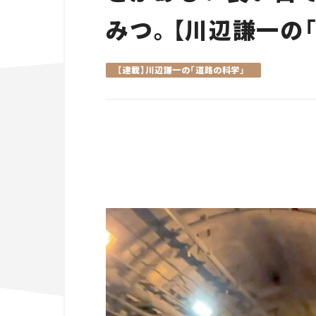
みつ。【川辺謙一の「道
【連載】川辺謙一の「道路の科学」