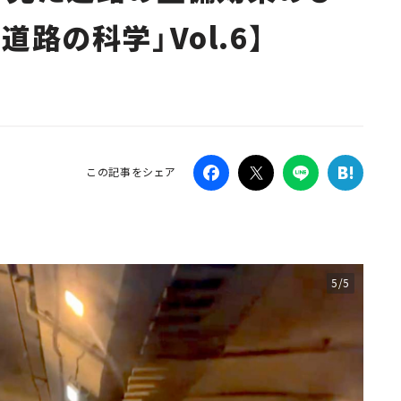
路の科学」Vol.6】
Campaig
この記事をシェア
5/5