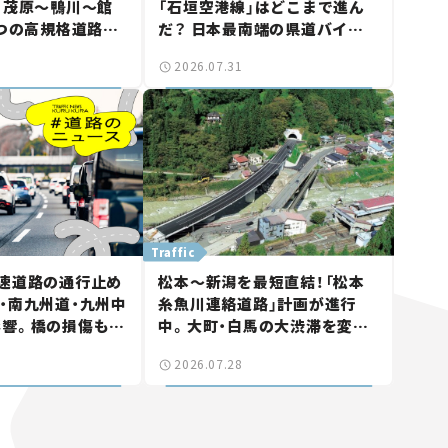
 茂原～鴨川～館
「石垣空港線」はどこまで進ん
3つの高規格道路計
だ？ 日本最南端の県道バイパ
館山鴨川道路」で検
ス、第2工区も延伸開通 【いま
2026.07.31
気になる道路計
気になる道路計画】
Traffic
速道路の通行止め
松本～新潟を最短直結！「松本
・南九州道・九州中
糸魚川連絡道路」計画が進行
影響。橋の損傷も確
中。大町・白馬の大渋滞を変え
ュース】
る「信号ゼロ」バイパスも事業
2026.07.28
化へ【いま気になる道路計画】