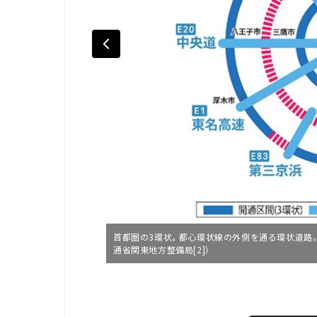
首都圏の3環状。都心環状線の外側を通る環状道路。
通省関東地方整備局[2]）
L
o
/
U
a