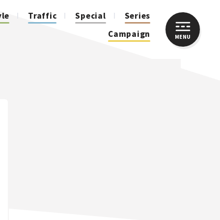
yle
Traffic
Special
Series
Campaign
MENU
CLOSE
人気のハッシュタグ
スズキ ジムニー｜Suzuki Jimny
スズキ｜Suzuki
マツダ｜Mazda
マツダ ロードスター｜Mazda Roadster