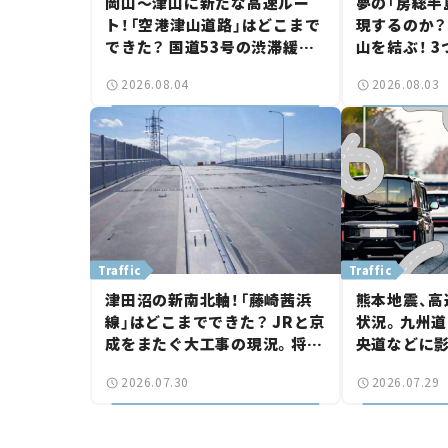
岡山～津山に新たな高速ルー
夢の「房総半
ト！「空港津山道路」はどこまで
現するのか？
できた？ 国道53号の渋滞緩和
山を結ぶ！ 
に期待。岡山市側でも動きが
画の現状。「
2026.08.04
2026.08.03
【いま気になる道路計画】
討進む【いま
画】
Traffic
Traffic
津田沼の新南北軸！「藤崎茜浜
熊本地震、高
線」はどこまでできた？ JRと京
状況。九州道
成をまたぐ大工事の現況。将来
央道などに
は「習志野～鎌ケ谷」を最短直
認【道路のニ
2026.07.30
2026.07.29
結【いま気になる道路計画】