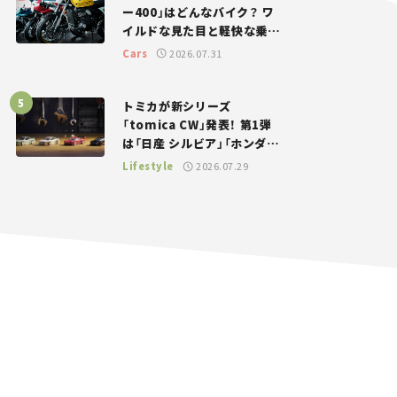
ー400」はどんなバイク？ ワ
イルドな見た目と軽快な乗り
味を両立した400ccフラット
Cars
2026.07.31
トラッカー【試乗レビュー】
トミカが新シリーズ
「tomica CW」発表！ 第1弾
は「日産 シルビア」「ホンダ
NSX」が登場。世界が注目す
Lifestyle
2026.07.29
る“JDM”に焦点【クルマとホ
ビー】