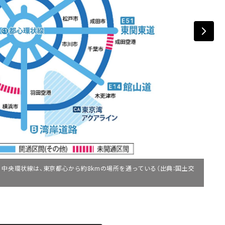
中央環状線は、東京都心から約8kmの場所を通っている（出典：国土交