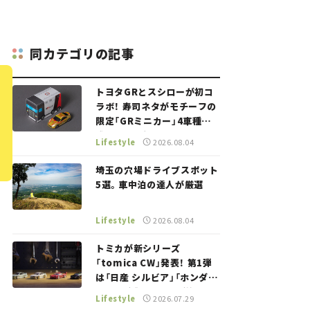
同カテゴリの記事
トヨタGRとスシローが初コ
ラボ！ 寿司ネタがモチーフの
限定「GRミニカー」4車種が
登場。入手方法は？【クルマ
Lifestyle
2026.08.04
とホビー】
埼玉の穴場ドライブスポット
5選。車中泊の達人が厳選
Lifestyle
2026.08.04
トミカが新シリーズ
「tomica CW」発表！ 第1弾
は「日産 シルビア」「ホンダ
NSX」が登場。世界が注目す
Lifestyle
2026.07.29
る“JDM"に焦点【クルマとホ