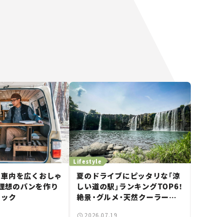
Lifestyle
な車内を広くおしゃ
夏のドライブにピッタリな「涼
Yで理想のバンを作り
しい道の駅」ランキングTOP6！
ニック
絶景・グルメ・天然クーラーな
ど、避暑におすすめのスポット
2026.07.19