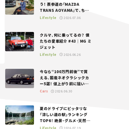
う！ 表参道の「MAZDA
TRANS AOYAMA」で、ちょ
っとひと息。——連載｜CCG
Lifestyle
2026.07.06
とクルマでどうする？＜第13
回＞
クルマ、何に乗ってるの？ 僕
たちの愛車紹介 #43｜MG ミ
ジェット
Lifestyle
2026.06.26
今なら“100万円前後”で買
える、国産ネオクラシックカ
ー5選！ 値上がり前に狙いた
い、中古車探しをお手伝い――ち
Cars
2026.06.30
ょっとイケてるマイカー選び
#02
夏のドライブにピッタリな
「涼しい道の駅」ランキング
TOP6！ 絶景・グルメ・天然ク
ーラーなど、避暑におすすめ
Lifestyle
2026.07.19