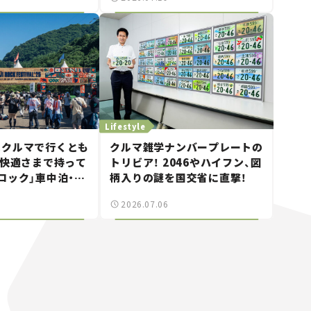
を紹介【道の駅マニアの推し駅
ガイド】vol.15
Lifestyle
はクルマで行くとも
クルマ雑学ナンバープレートの
 快適さまで持って
トリビア！ 2046やハイフン、図
ロック」車中泊・ド
柄入りの謎を国交省に直撃！
。
2026.07.06