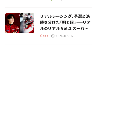
のスポットを紹介【道の駅マ
ニアの推し駅ガイド】vol.15
リアルレーシング、予選と決
勝を分けた「明と暗」——リア
ルのリアル Vol.2 スーパー
GT 2026開幕戦 岡山国際サ
Cars
2026.07.16
ーキット