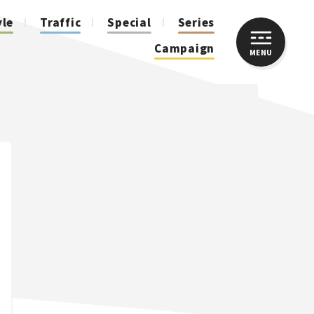
yle
Traffic
Special
Series
Campaign
MENU
CLOSE
人気のハッシュタグ
スズキ ジムニー｜Suzuki Jimny
スズキ｜Suzuki
マツダ｜Mazda
マツダ ロードスター｜Mazda Roadster