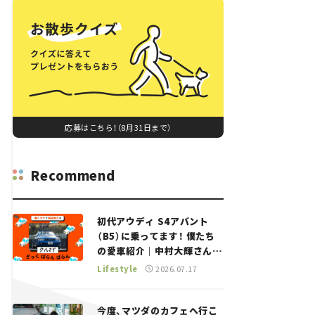
応募はこちら！（8月31日まで）
Recommend
初代アウディ S4アバント
（B5）に乗ってます！ 僕たち
の愛車紹介｜中村大輝さん
——瀬イオナと嶋田智之の
Lifestyle
2026.07.17
「クルマでざっくばらんばら
ん！」＃20
今度、マツダのカフェへ行こ