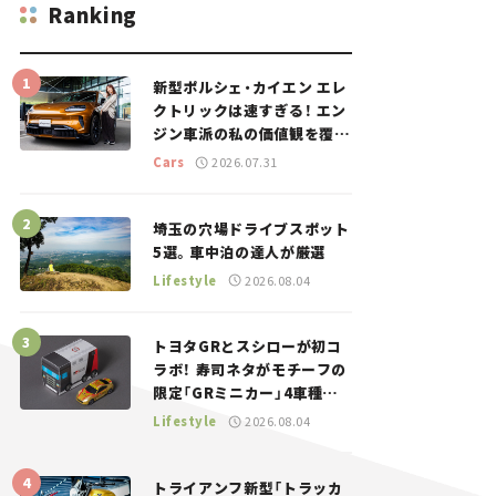
Ranking
新型ポルシェ・カイエン エレ
クトリックは速すぎる！ エン
ジン車派の私の価値観を覆し
た、新しいポルシェの走り。
Cars
2026.07.31
埼玉の穴場ドライブスポット
5選。車中泊の達人が厳選
Lifestyle
2026.08.04
トヨタGRとスシローが初コ
ラボ！ 寿司ネタがモチーフの
限定「GRミニカー」4車種が
登場。入手方法は？【クルマ
Lifestyle
2026.08.04
とホビー】
トライアンフ新型「トラッカ