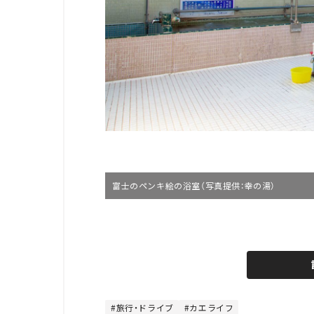
富士のペンキ絵の浴室（写真提供：幸の湯）
L
o
/
U
a
n
d
m
e
u
d
t
:
e
4
8
旅行・ドライブ
カエライフ
.