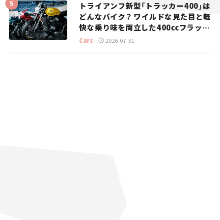
トライアンフ新型「トラッカー400」は
どんなバイク？ ワイルドな見た目と軽
快な乗り味を両立した400ccフラット
トラッカー【試乗レビュー】
Cars
2026.07.31