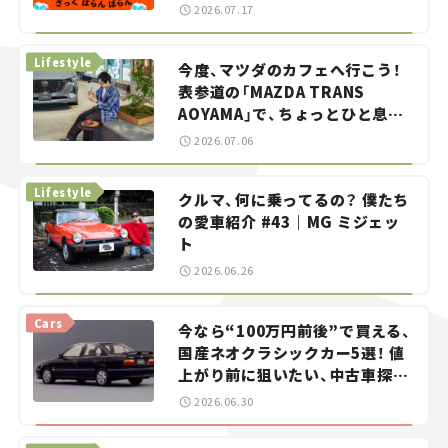
智之の「クルマでざっくばらんば
2026.07.17
らん！」＃20
Lifestyle
今度、マツダのカフェへ行こう！
表参道の「MAZDA TRANS
AOYAMA」で、ちょっとひと息。
——連載｜CCGとクルマでどうす
2026.07.06
る？＜第13回＞
Lifestyle
クルマ、何に乗ってるの？ 僕たち
の愛車紹介 #43｜MG ミジェッ
ト
2026.06.26
Cars
今なら“100万円前後”で買える、
国産ネオクラシックカー5選！ 値
上がり前に狙いたい、中古車探し
をお手伝い――ちょっとイケてるマ
2026.06.30
イカー選び #02