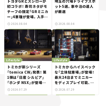
トヨタGRとスシローが
埼玉の穴場ドライブスポ
初コラボ！ 寿司ネタがモ
ット5選。車中泊の達人
チーフの限定「GRミニカ
が厳選
ー」4車種が登場。入手方
法は？【クルマとホビー】
2026.08.04
2026.08.04
Lifestyle
Lifestyle
トミカが新シリーズ
トミカからハイスペック
「tomica CW」発表！ 第
な「立体駐車場」が登場！
1弾は「日産 シルビア」
最大24台までミニカー
「ホンダ NSX」が登場。
をディスプレイ可能、特
世界が注目す
別な「日産 GT-R
2026.07.29
2026.07.29
る“JDM"に焦点【クルマ
NISMO」も付属【クルマ
とホビー】
とホビー】