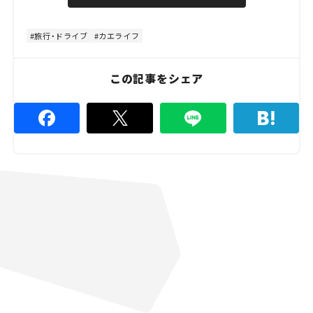
u
d
t
:
e
4
8
旅行・ドライブ
カエライフ
.
8
9
%
この記事をシェア