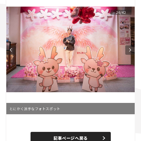
スズキ ジムニー｜Suzuki Jimny
スズキ｜Suzuki
26/42
マツダ｜Mazda
マツダ ロードスター｜Mazda Roadster
とにかく派手なフォトスポット
L
o
/
U
a
n
d
記事ページへ戻る
m
e