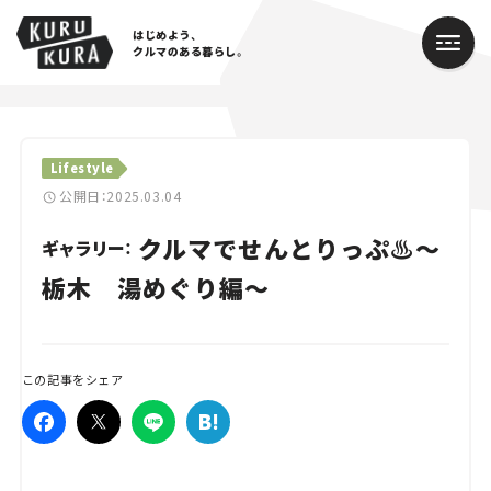
はじめよう、
クルマのある暮らし。
カテゴリ
Lifestyle
Cars
公開日：2025.03.04
クルマでせんとりっぷ♨〜
Lifestyle
ギャラリー：
栃木 湯めぐり編〜
Traffic
Special
この記事をシェア
Series
Campaign
人気のハッシュタグ