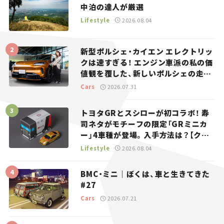
中泊の達人が厳選
Lifestyle
2026.08.04
新型ポルシェ・カイエン エレクトリッ
クは速すぎる！ エンジン車派の私の価
値観を覆した、新しいポルシェの走
り。
Cars
2026.07.31
トヨタGRとスシローが初コラボ！ 寿
司ネタがモチーフの限定「GRミニカ
ー」4車種が登場。入手方法は？【クル
マとホビー】
Lifestyle
2026.08.04
BMC・ミニ｜ぼくは、車と生きてきた
#27
Cars
2026.07.21