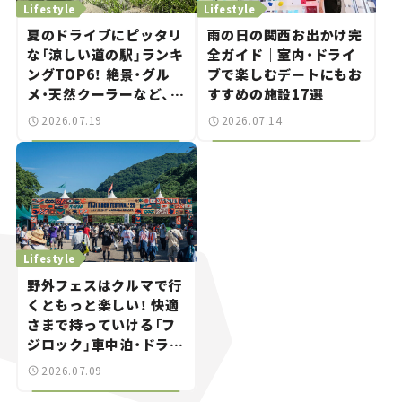
Lifestyle
Lifestyle
夏のドライブにピッタリ
雨の日の関西お出かけ完
な「涼しい道の駅」ランキ
全ガイド｜室内・ドライ
ングTOP6！ 絶景・グル
ブで楽しむデートにもお
メ・天然クーラーなど、避
すすめの施設17選
暑におすすめのスポット
2026.07.19
2026.07.14
を紹介【道の駅マニアの
推し駅ガイド】vol.15
Lifestyle
野外フェスはクルマで行
くともっと楽しい！ 快適
さまで持っていける「フ
ジロック」車中泊・ドライ
ブガイド。
2026.07.09