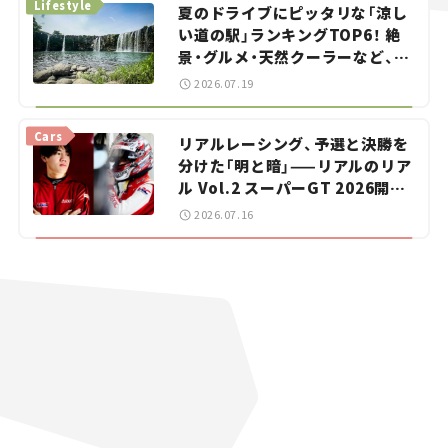
Lifestyle
夏のドライブにピッタリな「涼し
い道の駅」ランキングTOP6！ 絶
景・グルメ・天然クーラーなど、避
暑におすすめのスポットを紹介
2026.07.19
【道の駅マニアの推し駅ガイド】
vol.15
Cars
リアルレーシング、予選と決勝を
分けた「明と暗」——リアルのリア
ル Vol.2 スーパーGT 2026開幕
戦 岡山国際サーキット
2026.07.16