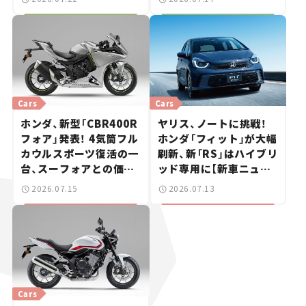
きた、若者たちの「驚き」
Cars
Cars
ホンダ、新型「CBR400R
ヤリス、ノートに挑戦！
フォア」発表！ 4気筒フル
ホンダ「フィット」が大幅
カウルスポーツ復活の一
刷新、新「RS」はハイブリ
台、スーフォアとの価格
ッド専用に【新車ニュー
差は20万円【新車ニュー
ス】
2026.07.15
2026.07.13
ス】
Cars