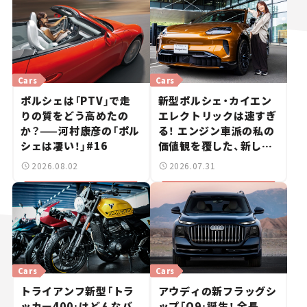
Cars
Cars
ポルシェは「PTV」で走
新型ポルシェ・カイエン
りの質をどう高めたの
エレクトリックは速すぎ
か？——河村康彦の「ポル
る！ エンジン車派の私の
シェは凄い！」#16
価値観を覆した、新しい
ポルシェの走り。
2026.08.02
2026.07.31
Cars
Cars
トライアンフ新型「トラ
アウディの新フラッグシ
ッカー400」はどんなバ
ップ「Q9」誕生！ 全長