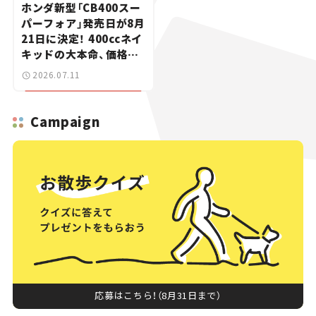
ホンダ新型「CB400スー
パーフォア」発売日が8月
21日に決定！ 400ccネイ
キッドの大本命、価格は
100万円切りの99万
2026.07.11
8800円【新車ニュース】
Campaign
応募はこちら！（8月31日まで）