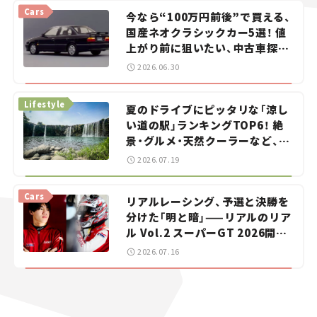
Cars
今なら“100万円前後”で買える、
国産ネオクラシックカー5選！ 値
上がり前に狙いたい、中古車探し
をお手伝い――ちょっとイケてるマ
2026.06.30
イカー選び #02
Lifestyle
夏のドライブにピッタリな「涼し
い道の駅」ランキングTOP6！ 絶
景・グルメ・天然クーラーなど、避
暑におすすめのスポットを紹介
2026.07.19
【道の駅マニアの推し駅ガイド】
vol.15
Cars
リアルレーシング、予選と決勝を
分けた「明と暗」——リアルのリア
ル Vol.2 スーパーGT 2026開幕
戦 岡山国際サーキット
2026.07.16