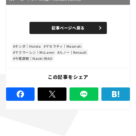
L
o
/
U
a
n
d
記事ページへ戻る
m
e
u
d
t
:
e
8
4
ホンダ｜Honda
マセラティ｜Maserati
.
マクラーレン｜McLaren
ルノー｜Renault
4
4
今尾直樹｜Naoki IMAO
%
この記事をシェア