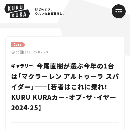
はじめよう、
クルマのある暮らし。
カテゴリ
Cars
Cars
公開日：2025.02.20
今尾直樹が選ぶ今年の1台
Lifestyle
ギャラリー：
は「マクラーレン アルトゥーラ スパ
Traffic
イダー」
━━
【若者はこれに乗れ！
Special
KURU KURAカー・オブ・ザ・イヤー
Series
2024-25】
Campaign
人気のハッシュタグ