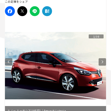
この記事をシェア
スズキ ジムニー｜Suzuki Jimny
スズキ｜Suzuki
マツダ｜Mazda
マツダ ロードスター｜Mazda Roadster
1/38
ルノー ルーテシア（4代目）｜Renault Lutecia