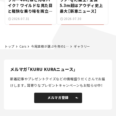
イク？ ワイルドな見た目
5.3m超はアウディ史上
と軽快な乗り味を両立し
最大【新車ニュース】
た400ccフラットトラッ
2026.07.31
2026.07.30
カー【試乗レビュー】
トップ
Cars
今尾直樹が選ぶ今年の1台は「マクラーレン アルトゥーラ スパイダー」
ギャラリー
メルマガ「KURU KURAニュース」
新着記事やプレゼントクイズなどの情報盛りだくさんでお届
けします。
耳寄りなプレゼントキャンペーンもお知らせ中！
メルマガ登録