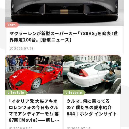
Cars
マクラーレンが新型スーパーカー「788HS」を発表！世
界限定200台。【新車ニュース】
2026.07.23
Lifestyle
Lifestyle
『イタリア発 大矢アキオ
クルマ、何に乗ってる
ロレンツォの今日もクル
の？ 僕たちの愛車紹介
マでアンディアーモ！』第
#44｜ホンダ インサイト
67回【Movie】——新しい
スーパーカーショーで起
2026.07.22
2026.07.17