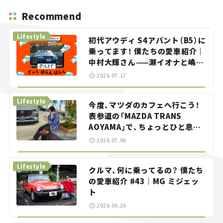
Recommend
Lifestyle
初代アウディ S4アバント（B5）に
乗ってます！ 僕たちの愛車紹介｜
中村大輝さん——瀬イオナと嶋田
智之の「クルマでざっくばらんば
2026.07.17
らん！」＃20
Lifestyle
今度、マツダのカフェへ行こう！
表参道の「MAZDA TRANS
AOYAMA」で、ちょっとひと息。
——連載｜CCGとクルマでどうす
2026.07.06
る？＜第13回＞
Lifestyle
クルマ、何に乗ってるの？ 僕たち
の愛車紹介 #43｜MG ミジェッ
ト
2026.06.26