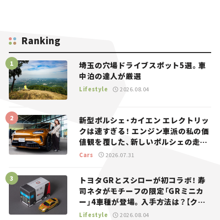
Ranking
埼玉の穴場ドライブスポット5選。車
中泊の達人が厳選
Lifestyle
2026.08.04
新型ポルシェ・カイエン エレクトリッ
クは速すぎる！ エンジン車派の私の価
値観を覆した、新しいポルシェの走
り。
Cars
2026.07.31
トヨタGRとスシローが初コラボ！ 寿
司ネタがモチーフの限定「GRミニカ
ー」4車種が登場。入手方法は？【クル
マとホビー】
Lifestyle
2026.08.04