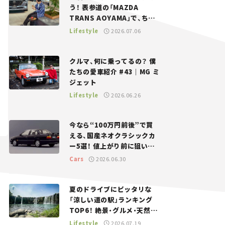
う！ 表参道の「MAZDA
TRANS AOYAMA」で、ちょ
っとひと息。——連載｜CCG
Lifestyle
2026.07.06
とクルマでどうする？＜第13
回＞
クルマ、何に乗ってるの？ 僕
たちの愛車紹介 #43｜MG ミ
ジェット
Lifestyle
2026.06.26
今なら“100万円前後”で買
える、国産ネオクラシックカ
ー5選！ 値上がり前に狙いた
い、中古車探しをお手伝い――ち
Cars
2026.06.30
ょっとイケてるマイカー選び
#02
夏のドライブにピッタリな
「涼しい道の駅」ランキング
TOP6！ 絶景・グルメ・天然ク
ーラーなど、避暑におすすめ
Lifestyle
2026.07.19