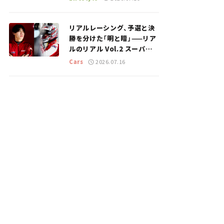
のスポットを紹介【道の駅マ
ニアの推し駅ガイド】vol.15
リアルレーシング、予選と決
勝を分けた「明と暗」——リア
ルのリアル Vol.2 スーパー
GT 2026開幕戦 岡山国際サ
Cars
2026.07.16
ーキット