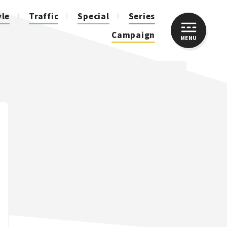
yle
Traffic
Special
Series
Campaign
MENU
CLOSE
人気のハッシュタグ
スズキ ジムニー｜Suzuki Jimny
スズキ｜Suzuki
マツダ｜Mazda
マツダ ロードスター｜Mazda Roadster