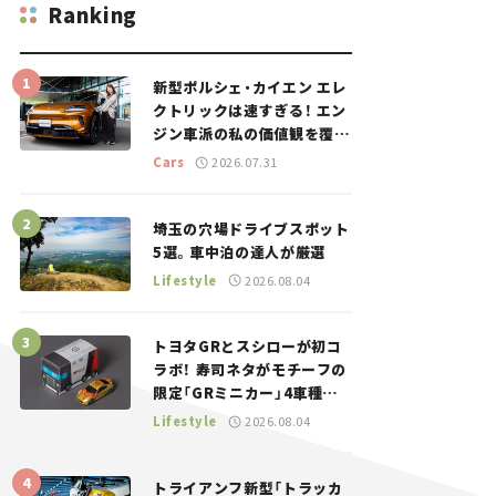
Ranking
新型ポルシェ・カイエン エレ
クトリックは速すぎる！ エン
ジン車派の私の価値観を覆し
た、新しいポルシェの走り。
Cars
2026.07.31
埼玉の穴場ドライブスポット
5選。車中泊の達人が厳選
Lifestyle
2026.08.04
トヨタGRとスシローが初コ
ラボ！ 寿司ネタがモチーフの
限定「GRミニカー」4車種が
登場。入手方法は？【クルマ
Lifestyle
2026.08.04
とホビー】
トライアンフ新型「トラッカ