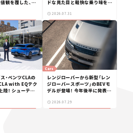
値観を覆した、新
ドな見た目と軽快な乗り味を両
ェの走り。
立した400ccフラットトラッカ
2026.07.31
ー【試乗レビュー】
Cars
ス・ベンツCLAの
レンジローバーから新型「レン
A with EQテク
ジローバースポーツ」のBEVモ
上陸！ シューティ
デルが登場！ 今年後半に発表へ
も発売【新車ニュ
【新車ニュース】
2026.07.29