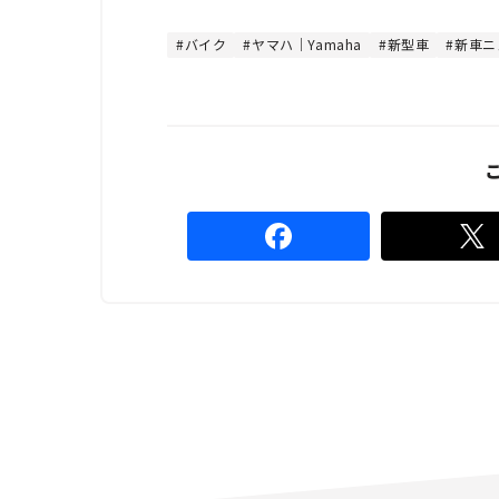
t
:
e
4
4
バイク
ヤマハ｜Yamaha
新型車
新車ニ
.
4
4
%