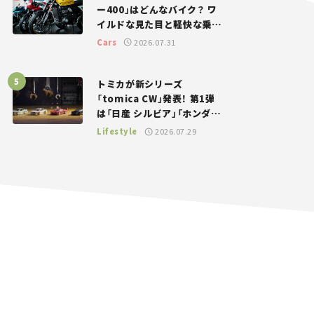
ー400」はどんなバイク？ ワ
イルドな見た目と軽快な乗り
味を両立した400ccフラット
Cars
2026.07.31
トラッカー【試乗レビュー】
トミカが新シリーズ
「tomica CW」発表！ 第1弾
は「日産 シルビア」「ホンダ
NSX」が登場。世界が注目す
Lifestyle
2026.07.29
る“JDM”に焦点【クルマとホ
ビー】