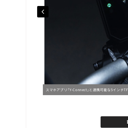
スマホアプリ「Y-Connect」と連携可能な5インチT
L
o
/
U
a
n
d
m
e
u
d