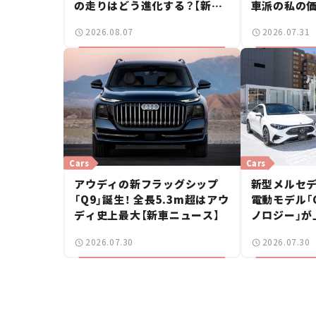
の走りはどう進化する？【新車
車派の私の価
ニュース】
しいポルシ
2026.08.07
2026.07.31
Cars
Cars
アウディの新フラッグシップ
新型メルセデ
「Q9」誕生！ 全長5.3m超はアウ
電動モデル「CL
ディ史上最大【新車ニュース】
ノロジー」が
ングブレーク
2026.07.30
2026.07.30
ース】