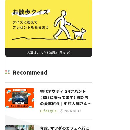
応募はこちら！（8月31日まで）
Recommend
初代アウディ S4アバント
（B5）に乗ってます！ 僕たち
の愛車紹介｜中村大輝さん
——瀬イオナと嶋田智之の
Lifestyle
2026.07.17
「クルマでざっくばらんばら
ん！」＃20
今度、マツダのカフェへ行こ