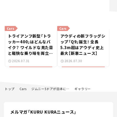
Cars
Cars
トライアンフ新型「トラ
アウディの新フラッグシ
ッカー400」はどんなバ
ップ「Q9」誕生！ 全長
イク？ ワイルドな見た目
5.3m超はアウディ史上
と軽快な乗り味を両立し
最大【新車ニュース】
た400ccフラットトラッ
2026.07.31
2026.07.30
カー【試乗レビュー】
トップ
Cars
ジムニー5ドアが日本にやって来るヤァ! ヤァ! ヤァ! スズキ新型「ジムニー ノマド」が発売決定。【新車ニュース】
ギャラリー
メルマガ「KURU KURAニュース」