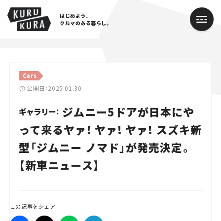
はじめよう、
クルマのある暮らし。
カテゴリ
Cars
Cars
公開日：2025.01.30
ジムニー5ドアが日本にや
Lifestyle
ギャラリー：
って来るヤァ! ヤァ! ヤァ! スズキ新
Traffic
型「ジムニー ノマド」が発売決定。
Special
【新車ニュース】
Series
Campaign
この記事をシェア
人気のハッシュタグ