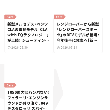
Cars
Cars
新型メルセデス・ベンツ
レンジローバーから新型
CLAの電動モデル「CLA
「レンジローバースポー
with EQテクノロジー」
ツ」のBEVモデルが登場！
が上陸！ シューティング
今年後半に発表へ【新車
ブレークも発売【新車ニ
ニュース】
2026.07.30
2026.07.29
ュース】
Cars
1050馬力はハンパない！
フェラーリ・エンジンサ
ウンドが降り注ぐ、849
テスタロッサ スパイダ