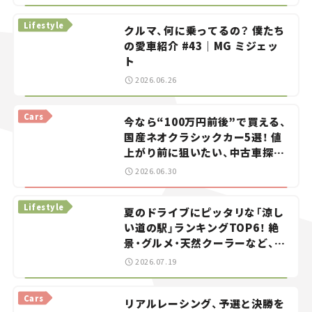
る？＜第13回＞
Lifestyle
クルマ、何に乗ってるの？ 僕たち
の愛車紹介 #43｜MG ミジェッ
ト
2026.06.26
Cars
今なら“100万円前後”で買える、
国産ネオクラシックカー5選！ 値
上がり前に狙いたい、中古車探し
をお手伝い――ちょっとイケてるマ
2026.06.30
イカー選び #02
Lifestyle
夏のドライブにピッタリな「涼し
い道の駅」ランキングTOP6！ 絶
景・グルメ・天然クーラーなど、避
暑におすすめのスポットを紹介
2026.07.19
【道の駅マニアの推し駅ガイド】
vol.15
Cars
リアルレーシング、予選と決勝を