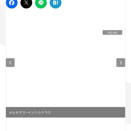
スズキ ジムニー｜Suzuki Jimny
スズキ｜Suzuki
マツダ｜Mazda
マツダ ロードスター｜Mazda Roadster
43/46
メルセデス・ベンツ Gクラス
L
o
/