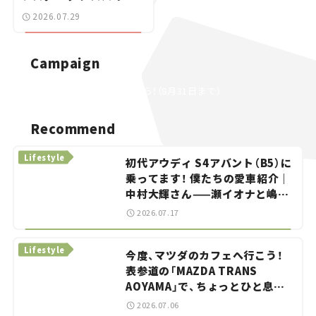
ーに試乗。
2026.07.29
Campaign
応募はこちら！（8月31日まで）
Recommend
Lifestyle
初代アウディ S4アバント（B5）に
乗ってます！ 僕たちの愛車紹介｜
中村大輝さん——瀬イオナと嶋田
智之の「クルマでざっくばらんば
2026.07.17
らん！」＃20
Lifestyle
今度、マツダのカフェへ行こう！
表参道の「MAZDA TRANS
AOYAMA」で、ちょっとひと息。
——連載｜CCGとクルマでどうす
2026.07.06