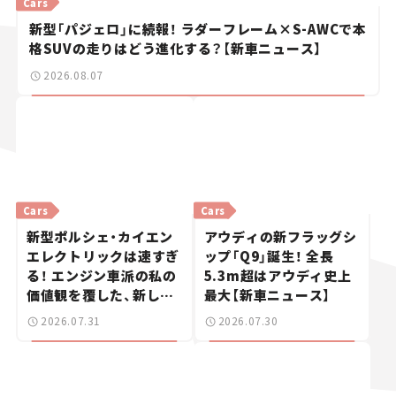
Cars
新型「パジェロ」に続報！ ラダーフレーム×S-AWCで本
格SUVの走りはどう進化する？【新車ニュース】
2026.08.07
Cars
Cars
新型ポルシェ・カイエン
アウディの新フラッグシ
エレクトリックは速すぎ
ップ「Q9」誕生！ 全長
る！ エンジン車派の私の
5.3m超はアウディ史上
価値観を覆した、新しい
最大【新車ニュース】
ポルシェの走り。
2026.07.31
2026.07.30