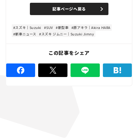
U
a
n
d
記事ページへ戻る
m
e
u
d
t
:
e
1
0
スズキ｜Suzuki
SUV
新型車
原アキラ｜Akira HARA
0
新車ニュース
スズキ ジムニー｜Suzuki Jimny
.
0
0
%
この記事をシェア