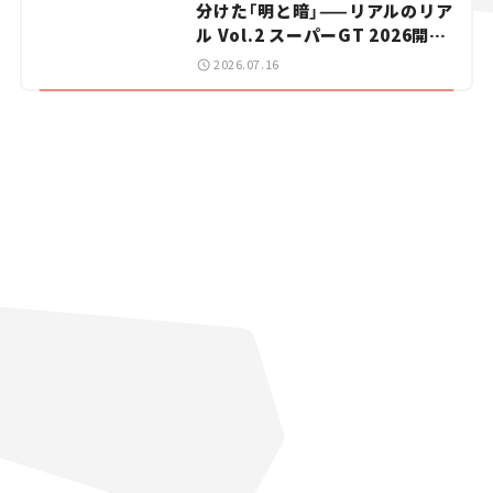
分けた「明と暗」——リアルのリア
ル Vol.2 スーパーGT 2026開幕
戦 岡山国際サーキット
2026.07.16