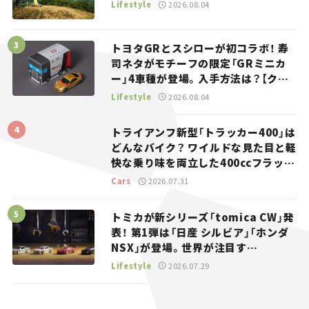
Lifestyle
2026.08.04
トヨタGRとスシローが初コラボ！ 寿
司ネタがモチーフの限定「GRミニカ
ー」4車種が登場。入手方法は？【クル
マとホビー】
Lifestyle
2026.08.04
トライアンフ新型「トラッカー400」は
どんなバイク？ ワイルドな見た目と軽
快な乗り味を両立した400ccフラット
トラッカー【試乗レビュー】
Cars
2026.07.31
トミカが新シリーズ「tomica CW」発
表！ 第1弾は「日産 シルビア」「ホンダ
NSX」が登場。世界が注目す
る“JDM”に焦点【クルマとホビー】
Lifestyle
2026.07.29