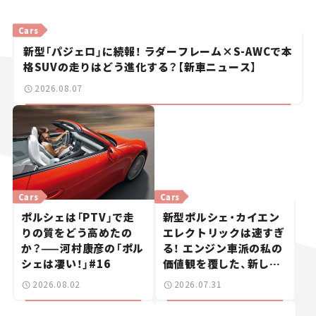
Cars
新型「パジェロ」に続報！ ラダーフレーム×S-AWCで本
格SUVの走りはどう進化する？【新車ニュース】
2026.08.07
Cars
Cars
ポルシェは「PTV」で走
新型ポルシェ・カイエン
りの質をどう高めたの
エレクトリックは速すぎ
か？——河村康彦の「ポル
る！ エンジン車派の私の
シェは凄い！」#16
価値観を覆した、新しい
ポルシェの走り。
2026.08.02
2026.07.31