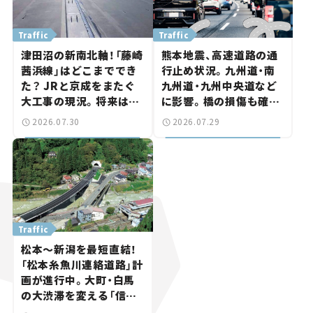
Traffic
Traffic
津田沼の新南北軸！「藤崎
熊本地震、高速道路の通
茜浜線」はどこまででき
行止め状況。九州道・南
た？ JRと京成をまたぐ
九州道・九州中央道など
大工事の現況。将来は
に影響。橋の損傷も確認
「習志野～鎌ケ谷」を最短
【道路のニュース】
2026.07.30
2026.07.29
直結【いま気になる道路
計画】
Traffic
松本～新潟を最短直結！
「松本糸魚川連絡道路」計
画が進行中。大町・白馬
の大渋滞を変える「信号
ゼロ」バイパスも事業化