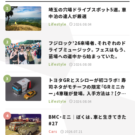
埼玉の穴場ドライブスポット5選。車
中泊の達人が厳選
Lifestyle
2026.08.04
フジロック’26来場者、それぞれのド
ライブミュージック。フェスはもう、
苗場への道中から始まっていた。
Lifestyle
2026.08.08
トヨタGRとスシローが初コラボ！ 寿
司ネタがモチーフの限定「GRミニカ
ー」4車種が登場。入手方法は？【クル
マとホビー】
Lifestyle
2026.08.04
BMC・ミニ｜ぼくは、車と生きてきた
#27
Cars
2026.07.21