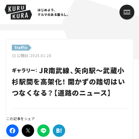
はじめよう、
クルマのある暮らし。
カテゴリ
Traffic
Cars
公開日：2025.01.28
JR南武線、矢向駅～武蔵小
Lifestyle
ギャラリー：
杉駅間を高架化！ 開かずの踏切はい
Traffic
つなくなる？【道路のニュース】
Special
Series
この記事をシェア
Campaign
人気のハッシュタグ