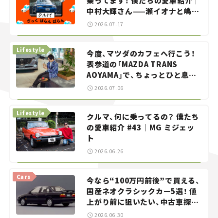
乗ってます！ 僕たちの愛車紹介｜
中村大輝さん——瀬イオナと嶋田
智之の「クルマでざっくばらんば
2026.07.17
らん！」＃20
Lifestyle
今度、マツダのカフェへ行こう！
表参道の「MAZDA TRANS
AOYAMA」で、ちょっとひと息。
——連載｜CCGとクルマでどうす
2026.07.06
る？＜第13回＞
Lifestyle
クルマ、何に乗ってるの？ 僕たち
の愛車紹介 #43｜MG ミジェッ
ト
2026.06.26
Cars
今なら“100万円前後”で買える、
国産ネオクラシックカー5選！ 値
上がり前に狙いたい、中古車探し
をお手伝い――ちょっとイケてるマ
2026.06.30