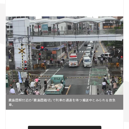
スズキ ジムニー｜Suzuki Jimny
スズキ｜Suzuki
マツダ｜Mazda
マツダ ロードスター｜Mazda Roadster
5/6
鹿島田駅付近の「鹿島田踏切」で列車の通過を待つ搬送中とみられる救急
車。
L
o
/
U
a
n
d