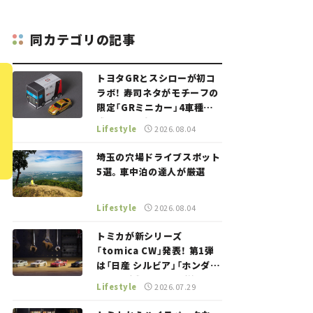
同カテゴリの記事
トヨタGRとスシローが初コ
ラボ！ 寿司ネタがモチーフの
限定「GRミニカー」4車種が
登場。入手方法は？【クルマ
Lifestyle
2026.08.04
とホビー】
埼玉の穴場ドライブスポット
5選。車中泊の達人が厳選
Lifestyle
2026.08.04
トミカが新シリーズ
「tomica CW」発表！ 第1弾
は「日産 シルビア」「ホンダ
NSX」が登場。世界が注目す
Lifestyle
2026.07.29
る“JDM"に焦点【クルマとホ
ビー】