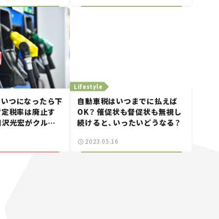
Lifestyle
格いつになったら下
自動車税はいつまでに払えば
暫定税率は廃止す
OK？ 催促状も督促状も無視し
国沢光宏がクルマ
続けると、いったいどうなる？
す！】第2回
2023.05.16