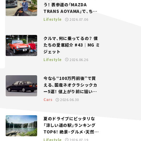
う！ 表参道の「MAZDA
TRANS AOYAMA」で、ちょ
っとひと息。——連載｜CCG
Lifestyle
2026.07.06
とクルマでどうする？＜第13
回＞
クルマ、何に乗ってるの？ 僕
たちの愛車紹介 #43｜MG ミ
ジェット
Lifestyle
2026.06.26
今なら“100万円前後”で買
える、国産ネオクラシックカ
ー5選！ 値上がり前に狙いた
い、中古車探しをお手伝い――ち
Cars
2026.06.30
ょっとイケてるマイカー選び
#02
夏のドライブにピッタリな
「涼しい道の駅」ランキング
TOP6！ 絶景・グルメ・天然ク
ーラーなど、避暑におすすめ
Lifestyle
2026.07.19