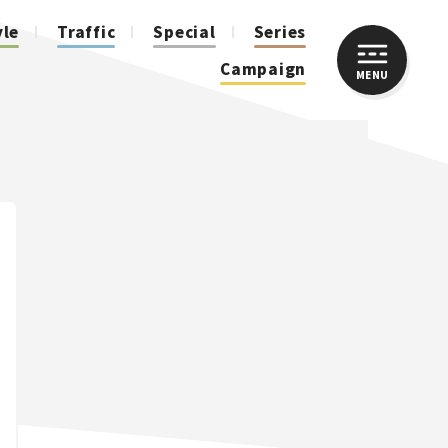
yle
Traffic
Special
Series
Campaign
MENU
CLOSE
人気のハッシュタグ
スズキ ジムニー｜Suzuki Jimny
スズキ｜Suzuki
マツダ｜Mazda
マツダ ロードスター｜Mazda Roadster