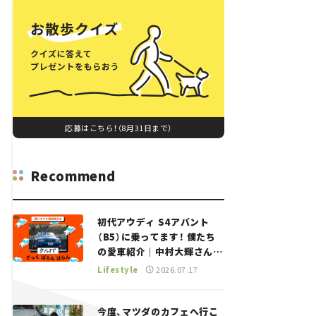
応募はこちら！（8月31日まで）
Recommend
初代アウディ S4アバント
（B5）に乗ってます！ 僕たち
の愛車紹介｜中村大輝さん
——瀬イオナと嶋田智之の
Lifestyle
2026.07.17
「クルマでざっくばらんばら
ん！」＃20
今度、マツダのカフェへ行こ