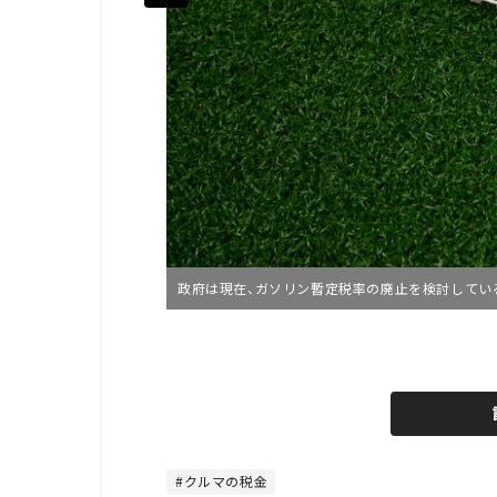
政府は現在、ガソリン暫定税率の廃止を検討してい
L
o
/
U
a
n
d
m
e
u
d
t
:
e
4
8
クルマの税金
.