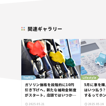
関連ギャラリー
Traffic
Lifestyle
ガソリン価格を段階的に10円
5月に車を購
引き下げへ。新たな補助金制度
はいつ払う？
がスタート。店頭ではいつから
するってホン
価格が下がる？
2025.05.21
2025.05.16