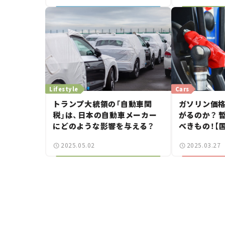
Lifestyle
Cars
トランプ大統領の「自動車関
ガソリン価
税」は、日本の自動車メーカー
がるのか？ 
にどのような影響を与える？
べきもの！【
業界にモノ申
2025.05.02
2025.03.27