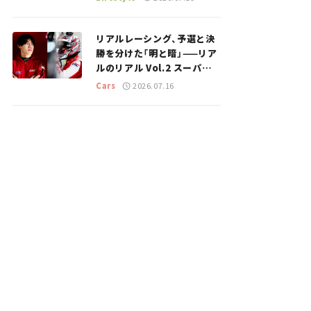
のスポットを紹介【道の駅マ
ニアの推し駅ガイド】vol.15
リアルレーシング、予選と決
勝を分けた「明と暗」——リア
ルのリアル Vol.2 スーパー
GT 2026開幕戦 岡山国際サ
Cars
2026.07.16
ーキット