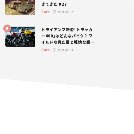
きてきた #27
Cars
2026.07.21
トライアンフ新型「トラッカ
ー400」はどんなバイク？ ワ
イルドな見た目と軽快な乗り
味を両立した400ccフラット
Cars
2026.07.31
トラッカー【試乗レビュー】