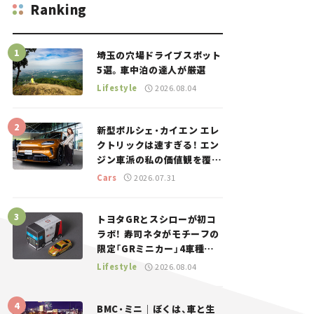
Ranking
埼玉の穴場ドライブスポット
5選。車中泊の達人が厳選
Lifestyle
2026.08.04
新型ポルシェ・カイエン エレ
クトリックは速すぎる！ エン
ジン車派の私の価値観を覆し
た、新しいポルシェの走り。
Cars
2026.07.31
トヨタGRとスシローが初コ
ラボ！ 寿司ネタがモチーフの
限定「GRミニカー」4車種が
登場。入手方法は？【クルマ
Lifestyle
2026.08.04
とホビー】
BMC・ミニ｜ぼくは、車と生