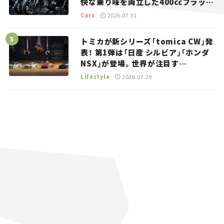
快な乗り味を両立した400ccフラット
トラッカー【試乗レビュー】
Cars
2026.07.31
トミカが新シリーズ「tomica CW」発
表！ 第1弾は「日産 シルビア」「ホンダ
NSX」が登場。世界が注目す
る“JDM”に焦点【クルマとホビー】
Lifestyle
2026.07.29