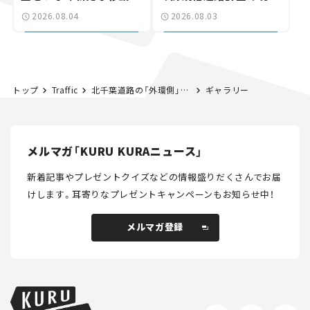
験とは
状。「館山鴨川道路」で検
2026.08.04
2026.08.03
討進む【いま気になる道
路計画】
トップ
Traffic
北千葉道路の「外環側」で事業が本格化か。 首都圏と成田空港を最短で結ぶ道路計画に期待高まる。【道路のニュース】
ギャラリー
メルマガ「KURU KURAニュース」
新着記事やプレゼントクイズなどの情報盛りだくさんでお届
けします。
耳寄りなプレゼントキャンペーンもお知らせ中！
メルマガ登録
メルマガ登録