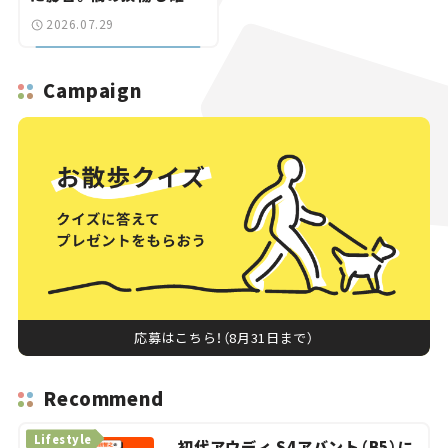
【道路のニュース】
2026.07.29
Campaign
応募はこちら！（8月31日まで）
Recommend
Lifestyle
初代アウディ S4アバント（B5）に