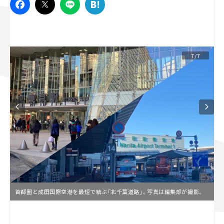
スズキ ジムニー｜Suzuki Jimny
スズキ｜Suzuki
マツダ｜Mazda
マツダ ロードスター｜Mazda Roadster
7/7
首都圏と成田国際空港を最短で結ぶ「北千葉道路」。写真は編集部が撮影。
L
o
/
U