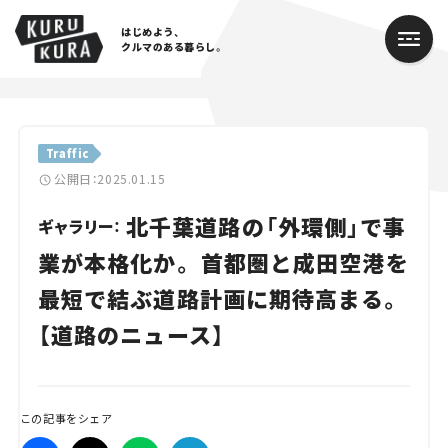
はじめよう、
クルマのある暮らし。
カテゴリ
Traffic
Cars
公開日：2025.01.15
北千葉道路の「外環側」で事
Lifestyle
ギャラリー：
業が本格化か。 首都圏と成田空港を
Traffic
最短で結ぶ道路計画に期待高まる。
Special
【道路のニュース】
Series
Campaign
この記事をシェア
人気のハッシュタグ