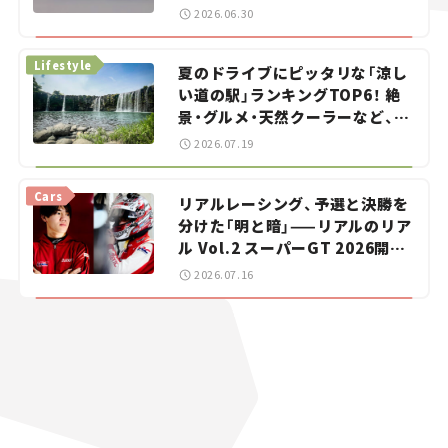
をお手伝い――ちょっとイケてるマ
2026.06.30
イカー選び #02
Lifestyle
夏のドライブにピッタリな「涼し
い道の駅」ランキングTOP6！ 絶
景・グルメ・天然クーラーなど、避
暑におすすめのスポットを紹介
2026.07.19
【道の駅マニアの推し駅ガイド】
vol.15
Cars
リアルレーシング、予選と決勝を
分けた「明と暗」——リアルのリア
ル Vol.2 スーパーGT 2026開幕
戦 岡山国際サーキット
2026.07.16