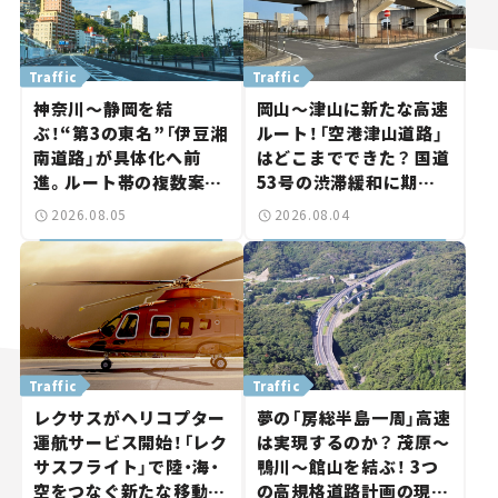
Traffic
Traffic
神奈川～静岡を結
岡山～津山に新たな高速
ぶ！“第3の東名”「伊豆湘
ルート！「空港津山道路」
南道路」が具体化へ前
はどこまでできた？ 国道
進。ルート帯の複数案検
53号の渋滞緩和に期待。
討へ。熱海まで信号ゼロ
岡山市側でも動きが【い
2026.08.05
2026.08.04
が実現？ 【いま気になる
ま気になる道路計画】
道路計画】
Traffic
Traffic
レクサスがヘリコプター
夢の「房総半島一周」高速
運航サービス開始！「レク
は実現するのか？ 茂原～
サスフライト」で陸・海・
鴨川～館山を結ぶ！ 3つ
空をつなぐ新たな移動体
の高規格道路計画の現