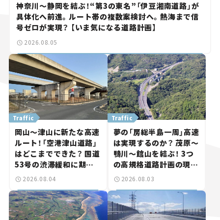
神奈川～静岡を結ぶ！“第3の東名”「伊豆湘南道路」が
具体化へ前進。ルート帯の複数案検討へ。熱海まで信
号ゼロが実現？ 【いま気になる道路計画】
2026.08.05
Traffic
Traffic
岡山～津山に新たな高速
夢の「房総半島一周」高速
ルート！「空港津山道路」
は実現するのか？ 茂原～
はどこまでできた？ 国道
鴨川～館山を結ぶ！ 3つ
53号の渋滞緩和に期待。
の高規格道路計画の現
岡山市側でも動きが【い
状。「館山鴨川道路」で検
2026.08.04
2026.08.03
ま気になる道路計画】
討進む【いま気になる道
路計画】