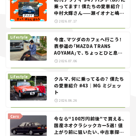
乗ってます！ 僕たちの愛車紹介｜
中村大輝さん——瀬イオナと嶋田
智之の「クルマでざっくばらんば
2026.07.17
らん！」＃20
Lifestyle
今度、マツダのカフェへ行こう！
表参道の「MAZDA TRANS
AOYAMA」で、ちょっとひと息。
——連載｜CCGとクルマでどうす
2026.07.06
る？＜第13回＞
Lifestyle
クルマ、何に乗ってるの？ 僕たち
の愛車紹介 #43｜MG ミジェッ
ト
2026.06.26
Cars
今なら“100万円前後”で買える、
国産ネオクラシックカー5選！ 値
上がり前に狙いたい、中古車探し