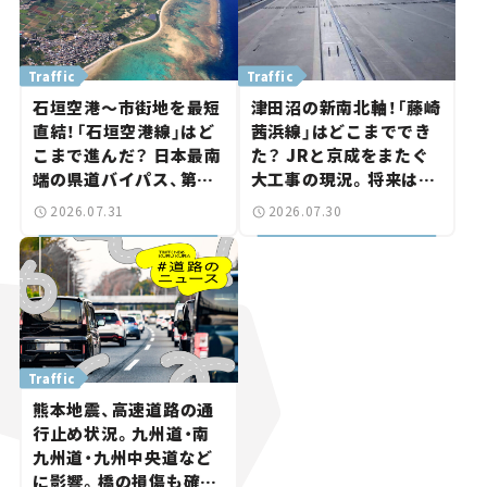
Traffic
Traffic
石垣空港～市街地を最短
津田沼の新南北軸！「藤崎
直結！「石垣空港線」はど
茜浜線」はどこまででき
こまで進んだ？ 日本最南
た？ JRと京成をまたぐ
端の県道バイパス、第2
大工事の現況。将来は
工区も延伸開通 【いま気
「習志野～鎌ケ谷」を最短
2026.07.31
2026.07.30
になる道路計画】
直結【いま気になる道路
計画】
Traffic
熊本地震、高速道路の通
行止め状況。九州道・南
九州道・九州中央道など
に影響。橋の損傷も確認