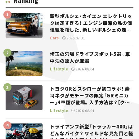
Ranking
新型ポルシェ・カイエン エレクトリッ
クは速すぎる！ エンジン車派の私の価
値観を覆した、新しいポルシェの走
り。
Cars
2026.07.31
埼玉の穴場ドライブスポット5選。車
中泊の達人が厳選
Lifestyle
2026.08.04
トヨタGRとスシローが初コラボ！ 寿
司ネタがモチーフの限定「GRミニカ
ー」4車種が登場。入手方法は？【クル
マとホビー】
Lifestyle
2026.08.04
トライアンフ新型「トラッカー400」は
どんなバイク？ ワイルドな見た目と軽