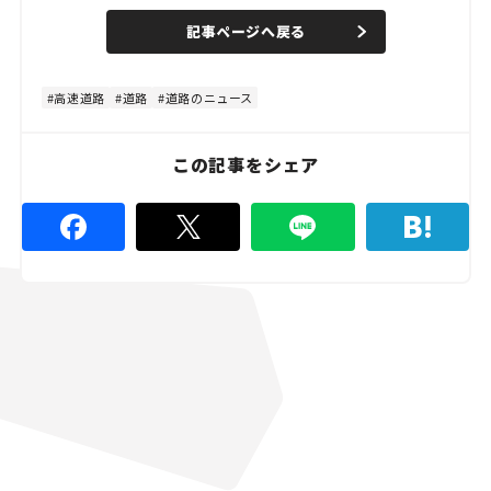
a
n
d
記事ページへ戻る
m
e
u
d
t
:
e
1
0
高速道路
道路
道路のニュース
0
.
0
0
この記事をシェア
%