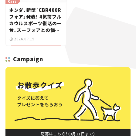
Cars
ホンダ、新型「CBR400R
フォア」発表！ 4気筒フル
カウルスポーツ復活の一
台、スーフォアとの価格
差は20万円【新車ニュー
2026.07.15
ス】
Campaign
応募はこちら！（8月31日まで）