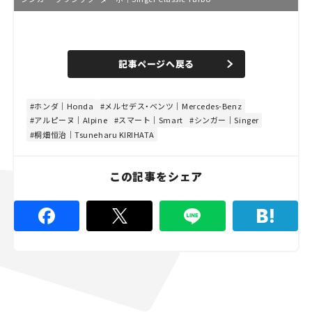
L
o
/
U
a
n
d
記事ページへ戻る
m
e
u
d
t
:
e
8
4
ホンダ｜Honda
メルセデス・ベンツ｜Mercedes-Benz
.
アルピーヌ｜Alpine
スマート｜Smart
シンガー｜Singer
4
4
桐畑恒治｜Tsuneharu KIRIHATA
%
この記事をシェア