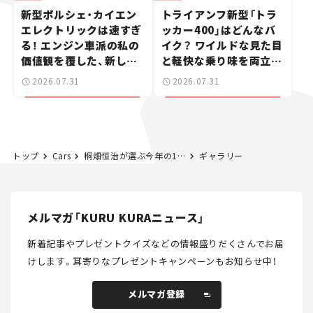
新型ポルシェ・カイエン
トライアンフ新型「トラ
エレクトリックは速すぎ
ッカー400」はどんなバ
る！ エンジン車派の私の
イク？ ワイルドな見た目
価値観を覆した、新しい
と軽快な乗り味を両立し
ポルシェの走り。
た400ccフラットトラッ
2026.07.31
2026.07.31
カー【試乗レビュー】
トップ
Cars
桐畑恒治が選ぶ今年の1台は「シンガー クラシック・ターボ」
ギャラリー
メルマガ「KURU KURAニュース」
新着記事やプレゼントクイズなどの情報盛りだくさんでお届
けします。
耳寄りなプレゼントキャンペーンもお知らせ中！
メルマガ登録