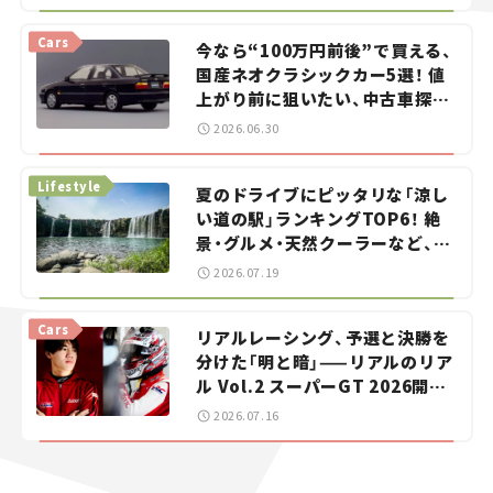
Cars
今なら“100万円前後”で買える、
国産ネオクラシックカー5選！ 値
上がり前に狙いたい、中古車探し
をお手伝い――ちょっとイケてるマ
2026.06.30
イカー選び #02
Lifestyle
夏のドライブにピッタリな「涼し
い道の駅」ランキングTOP6！ 絶
景・グルメ・天然クーラーなど、避
暑におすすめのスポットを紹介
2026.07.19
【道の駅マニアの推し駅ガイド】
vol.15
Cars
リアルレーシング、予選と決勝を
分けた「明と暗」——リアルのリア
ル Vol.2 スーパーGT 2026開幕
戦 岡山国際サーキット
2026.07.16