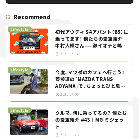
Recommend
Lifestyle
初代アウディ S4アバント（B5）に
乗ってます！ 僕たちの愛車紹介｜
中村大輝さん——瀬イオナと嶋田
智之の「クルマでざっくばらんば
2026.07.17
らん！」＃20
Lifestyle
今度、マツダのカフェへ行こう！
表参道の「MAZDA TRANS
AOYAMA」で、ちょっとひと息。
——連載｜CCGとクルマでどうす
2026.07.06
る？＜第13回＞
Lifestyle
クルマ、何に乗ってるの？ 僕たち
の愛車紹介 #43｜MG ミジェッ
ト
2026.06.26