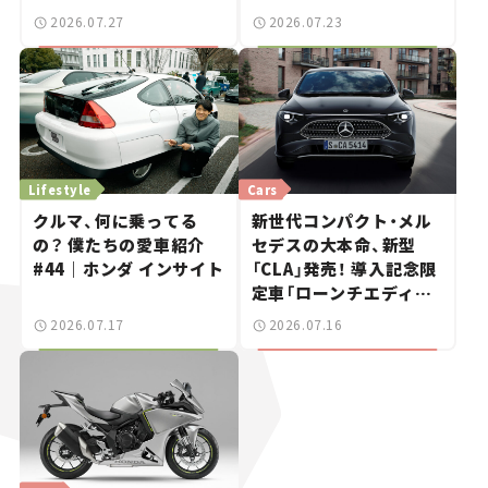
SUV！【日本未発売のク
2026.07.27
2026.07.23
ルマたち#18】
Lifestyle
Cars
クルマ、何に乗ってる
新世代コンパクト・メル
の？ 僕たちの愛車紹介
セデスの大本命、新型
#44｜ホンダ インサイト
「CLA」発売！ 導入記念限
定車「ローンチエディシ
ョン」を設定【新車ニュー
2026.07.17
2026.07.16
ス】