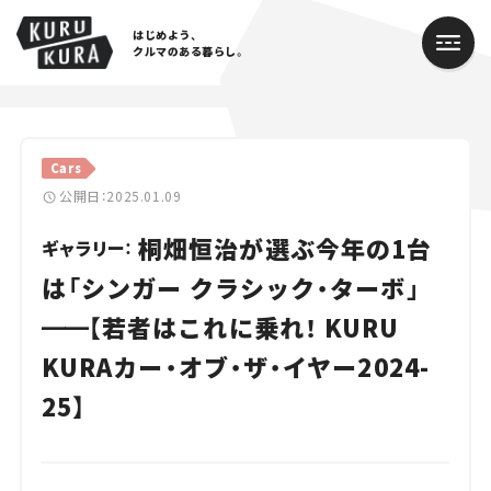
はじめよう、
クルマのある暮らし。
カテゴリ
Cars
Cars
公開日：2025.01.09
桐畑恒治が選ぶ今年の1台
Lifestyle
ギャラリー：
は「シンガー クラシック・ターボ」
Traffic
━━
【若者はこれに乗れ！ KURU
Special
KURAカー・オブ・ザ・イヤー2024-
Series
25】
Campaign
人気のハッシュタグ