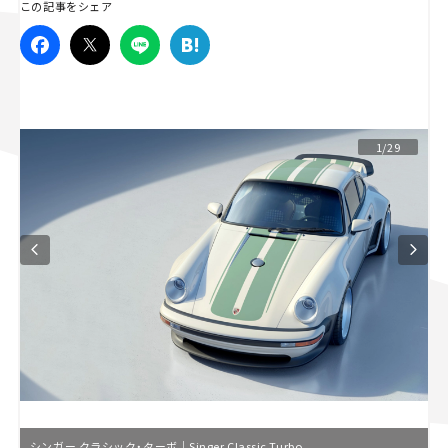
この記事をシェア
スズキ ジムニー｜Suzuki Jimny
スズキ｜Suzuki
マツダ｜Mazda
マツダ ロードスター｜Mazda Roadster
1/29
シンガー クラシック・ターボ｜Singer Classic Turbo