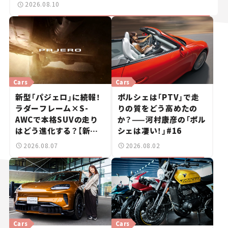
2026.08.10
Cars
Cars
新型「パジェロ」に続報！
ポルシェは「PTV」で走
ラダーフレーム×S-
りの質をどう高めたの
AWCで本格SUVの走り
か？——河村康彦の「ポル
はどう進化する？【新車
シェは凄い！」#16
ニュース】
2026.08.07
2026.08.02
Cars
Cars