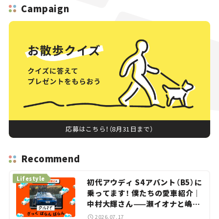
Campaign
応募はこちら！（8月31日まで）
Recommend
Lifestyle
初代アウディ S4アバント（B5）に
乗ってます！ 僕たちの愛車紹介｜
中村大輝さん——瀬イオナと嶋田
智之の「クルマでざっくばらんば
2026.07.17