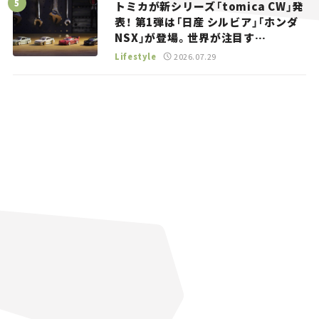
トミカが新シリーズ「tomica CW」発
表！ 第1弾は「日産 シルビア」「ホンダ
NSX」が登場。世界が注目す
る“JDM”に焦点【クルマとホビー】
Lifestyle
2026.07.29