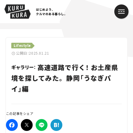
はじめよう、
クルマのある暮らし。
カテゴリ
Lifestyle
Cars
公開日：2025.01.21
高速道路で行く！ お土産県
Lifestyle
ギャラリー：
境を探してみた。 静岡「うなぎパ
Traffic
イ」編
Special
Series
この記事をシェア
Campaign
人気のハッシュタグ