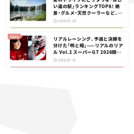
い道の駅」ランキングTOP6！ 絶
景・グルメ・天然クーラーなど、避
暑におすすめのスポットを紹介
2026.07.19
【道の駅マニアの推し駅ガイド】
vol.15
Cars
リアルレーシング、予選と決勝を
分けた「明と暗」——リアルのリア
ル Vol.2 スーパーGT 2026開幕
戦 岡山国際サーキット
2026.07.16