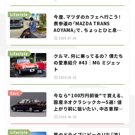
らん！」＃20
Lifestyle
今度、マツダのカフェへ行こう！
表参道の「MAZDA TRANS
AOYAMA」で、ちょっとひと息。
——連載｜CCGとクルマでどうす
2026.07.06
る？＜第13回＞
Lifestyle
クルマ、何に乗ってるの？ 僕たち
の愛車紹介 #43｜MG ミジェッ
ト
2026.06.26
Cars
今なら“100万円前後”で買える、
国産ネオクラシックカー5選！ 値
上がり前に狙いたい、中古車探し
をお手伝い――ちょっとイケてるマ
2026.06.30
イカー選び #02
Lifestyle
夏のドライブにピッタリな「涼し