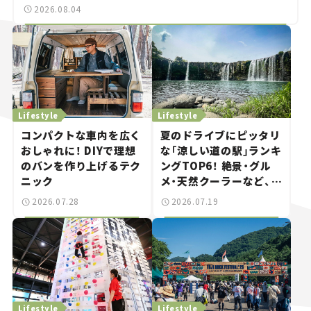
2026.08.04
Lifestyle
Lifestyle
コンパクトな車内を広く
夏のドライブにピッタリ
おしゃれに！ DIYで理想
な「涼しい道の駅」ランキ
のバンを作り上げるテク
ングTOP6！ 絶景・グル
ニック
メ・天然クーラーなど、避
暑におすすめのスポット
2026.07.28
2026.07.19
を紹介【道の駅マニアの
推し駅ガイド】vol.15
Lifestyle
Lifestyle