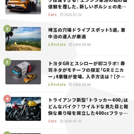
値観を覆した、新しいポルシェの走
り。
Cars
2026.07.31
埼玉の穴場ドライブスポット5選。車
中泊の達人が厳選
Lifestyle
2026.08.04
トヨタGRとスシローが初コラボ！ 寿
司ネタがモチーフの限定「GRミニカ
ー」4車種が登場。入手方法は？【クル
マとホビー】
Lifestyle
2026.08.04
トライアンフ新型「トラッカー400」は
どんなバイク？ ワイルドな見た目と軽
快な乗り味を両立した400ccフラット
トラッカー【試乗レビュー】
Cars
2026.07.31