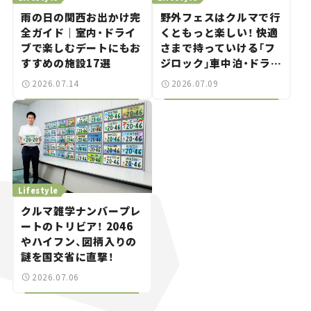
雨の日の関西お出かけ完
野外フェスはクルマで行
全ガイド｜室内・ドライ
くともっと楽しい！ 快適
ブで楽しむデートにもお
さまで持っていける「フ
すすめの施設17選
ジロック」車中泊・ドライ
ブガイド。
2026.07.14
2026.07.09
Lifestyle
クルマ雑学ナンバープレ
ートのトリビア！ 2046
やハイフン、図柄入りの
謎を国交省に直撃！
2026.07.06