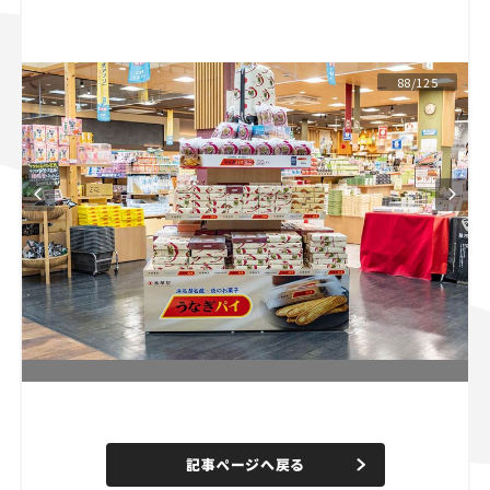
スズキ ジムニー｜Suzuki Jimny
スズキ｜Suzuki
マツダ｜Mazda
マツダ ロードスター｜Mazda Roadster
88/125
L
o
/
U
a
n
d
記事ページへ戻る
m
e
u
d