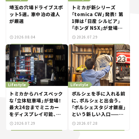
埼玉の穴場ドライブスポ
トミカが新シリーズ
ット5選。車中泊の達人
「tomica CW」発表！ 第
が厳選
1弾は「日産 シルビア」
「ホンダ NSX」が登場。
世界が注目す
2026.08.04
2026.07.29
る“JDM"に焦点【クルマ
とホビー】
Lifestyle
Lifestyle
トミカからハイスペック
ポルシェを手に入れる前
な「立体駐車場」が登場！
に、ポルシェと出会う。
最大24台までミニカー
「ポルシェスタジオ銀座」
をディスプレイ可能、特
という新しい入口——連
別な「日産 GT-R
載｜CCGとクルマでどう
2026.07.29
2026.07.28
NISMO」も付属【クルマ
する？＜第14回＞
とホビー】