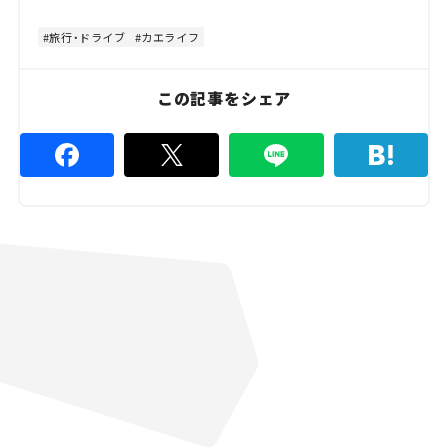
t
:
e
5
3
旅行・ドライブ
カエライフ
.
3
3
%
この記事をシェア