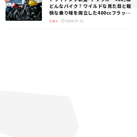
どんなバイク？ ワイルドな見た目と軽
快な乗り味を両立した400ccフラット
トラッカー【試乗レビュー】
Cars
2026.07.31