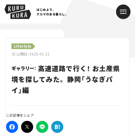
はじめよう、
クルマのある暮らし。
カテゴリ
Lifestyle
Cars
公開日：2025.01.21
高速道路で行く！ お土産県
Lifestyle
ギャラリー：
境を探してみた。 静岡「うなぎパ
Traffic
イ」編
Special
Series
この記事をシェア
Campaign
人気のハッシュタグ