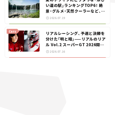
い道の駅」ランキングTOP6！ 絶
景・グルメ・天然クーラーなど、避
暑におすすめのスポットを紹介
2026.07.19
【道の駅マニアの推し駅ガイド】
vol.15
Cars
リアルレーシング、予選と決勝を
分けた「明と暗」——リアルのリア
ル Vol.2 スーパーGT 2026開幕
戦 岡山国際サーキット
2026.07.16