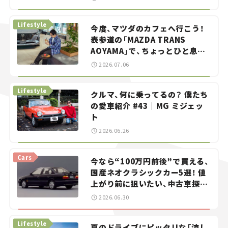
らん！」＃20
Lifestyle
今度、マツダのカフェへ行こう！
表参道の「MAZDA TRANS
AOYAMA」で、ちょっとひと息。
——連載｜CCGとクルマでどうす
2026.07.06
る？＜第13回＞
Lifestyle
クルマ、何に乗ってるの？ 僕たち
の愛車紹介 #43｜MG ミジェッ
ト
2026.06.26
Cars
今なら“100万円前後”で買える、
国産ネオクラシックカー5選！ 値
上がり前に狙いたい、中古車探し
をお手伝い――ちょっとイケてるマ
2026.06.30
イカー選び #02
Lifestyle
夏のドライブにピッタリな「涼し