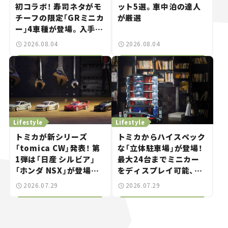
初コラボ！ 寿司ネタがモ
ット5選。車中泊の達人
チーフの限定「GRミニカ
が厳選
ー」4車種が登場。入手方
法は？【クルマとホビー】
2026.08.04
2026.08.04
Lifestyle
Lifestyle
トミカが新シリーズ
トミカからハイスペック
「tomica CW」発表！ 第
な「立体駐車場」が登場！
1弾は「日産 シルビア」
最大24台までミニカー
「ホンダ NSX」が登場。
をディスプレイ可能、特
世界が注目す
別な「日産 GT-R
2026.07.29
2026.07.29
る“JDM"に焦点【クルマ
NISMO」も付属【クルマ
とホビー】
とホビー】