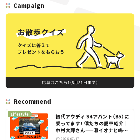
Campaign
応募はこちら！（8月31日まで）
Recommend
Lifestyle
初代アウディ S4アバント（B5）に
乗ってます！ 僕たちの愛車紹介｜
中村大輝さん——瀬イオナと嶋田
智之の「クルマでざっくばらんば
2026.07.17