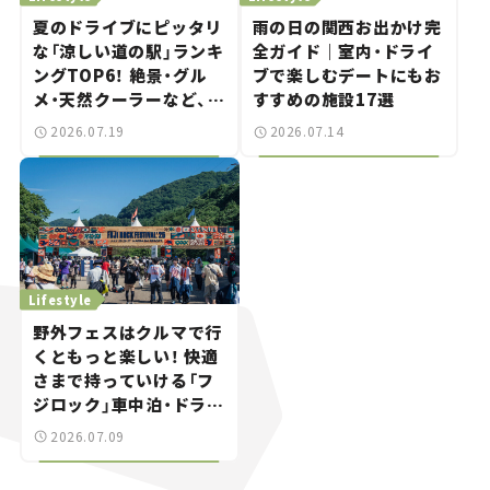
夏のドライブにピッタリ
雨の日の関西お出かけ完
な「涼しい道の駅」ランキ
全ガイド｜室内・ドライ
ングTOP6！ 絶景・グル
ブで楽しむデートにもお
メ・天然クーラーなど、避
すすめの施設17選
暑におすすめのスポット
2026.07.19
2026.07.14
を紹介【道の駅マニアの
推し駅ガイド】vol.15
Lifestyle
野外フェスはクルマで行
くともっと楽しい！ 快適
さまで持っていける「フ
ジロック」車中泊・ドライ
ブガイド。
2026.07.09