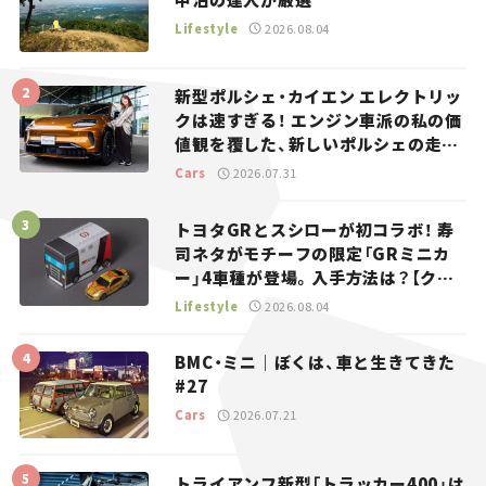
Lifestyle
2026.08.04
新型ポルシェ・カイエン エレクトリッ
クは速すぎる！ エンジン車派の私の価
値観を覆した、新しいポルシェの走
り。
Cars
2026.07.31
トヨタGRとスシローが初コラボ！ 寿
司ネタがモチーフの限定「GRミニカ
ー」4車種が登場。入手方法は？【クル
マとホビー】
Lifestyle
2026.08.04
BMC・ミニ｜ぼくは、車と生きてきた
#27
Cars
2026.07.21
トライアンフ新型「トラッカー400」は