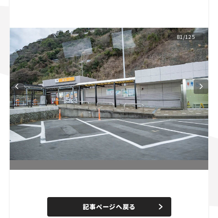
スズキ ジムニー｜Suzuki Jimny
スズキ｜Suzuki
マツダ｜Mazda
マツダ ロードスター｜Mazda Roadster
81/125
L
o
/
U
a
n
d
記事ページへ戻る
m
e
u
d