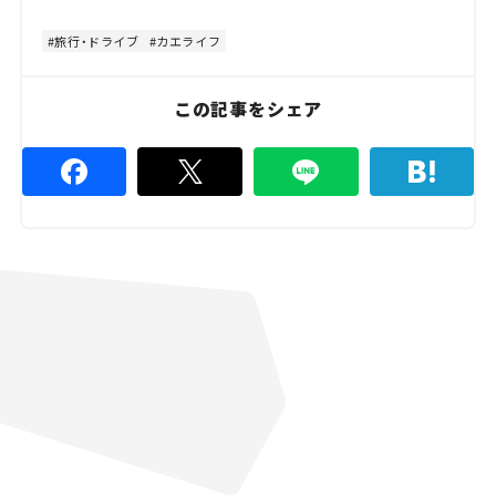
t
:
e
6
2
旅行・ドライブ
カエライフ
.
2
2
%
この記事をシェア