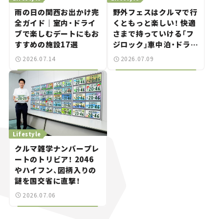
雨の日の関西お出かけ完
野外フェスはクルマで行
全ガイド｜室内・ドライ
くともっと楽しい！ 快適
ブで楽しむデートにもお
さまで持っていける「フ
すすめの施設17選
ジロック」車中泊・ドライ
ブガイド。
2026.07.14
2026.07.09
Lifestyle
クルマ雑学ナンバープレ
ートのトリビア！ 2046
やハイフン、図柄入りの
謎を国交省に直撃！
2026.07.06