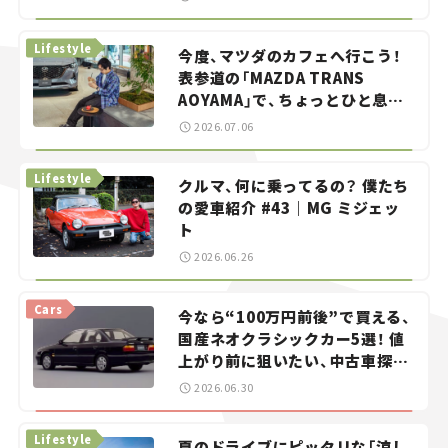
らん！」＃20
Lifestyle
今度、マツダのカフェへ行こう！
表参道の「MAZDA TRANS
AOYAMA」で、ちょっとひと息。
——連載｜CCGとクルマでどうす
2026.07.06
る？＜第13回＞
Lifestyle
クルマ、何に乗ってるの？ 僕たち
の愛車紹介 #43｜MG ミジェッ
ト
2026.06.26
Cars
今なら“100万円前後”で買える、
国産ネオクラシックカー5選！ 値
上がり前に狙いたい、中古車探し
をお手伝い――ちょっとイケてるマ
2026.06.30
イカー選び #02
Lifestyle
夏のドライブにピッタリな「涼し