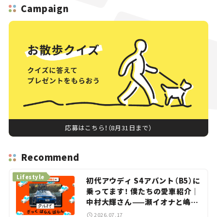
Campaign
応募はこちら！（8月31日まで）
Recommend
Lifestyle
初代アウディ S4アバント（B5）に
乗ってます！ 僕たちの愛車紹介｜
中村大輝さん——瀬イオナと嶋田
智之の「クルマでざっくばらんば
2026.07.17