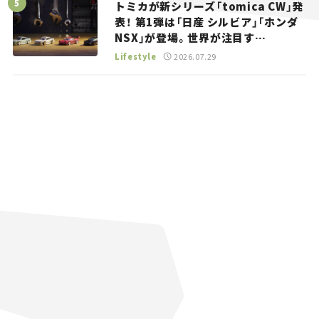
トミカが新シリーズ「tomica CW」発
表！ 第1弾は「日産 シルビア」「ホンダ
NSX」が登場。世界が注目す
る“JDM”に焦点【クルマとホビー】
Lifestyle
2026.07.29