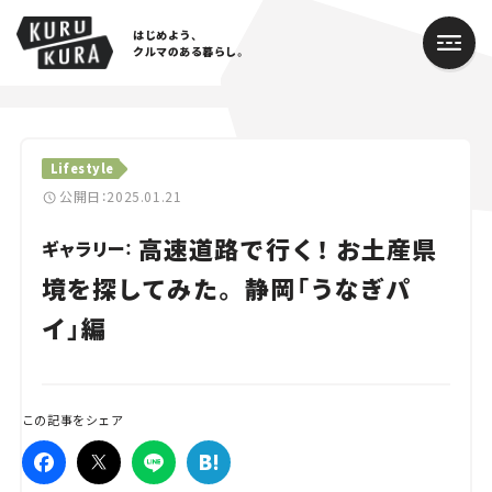
はじめよう、
クルマのある暮らし。
カテゴリ
Lifestyle
Cars
公開日：2025.01.21
高速道路で行く！ お土産県
Lifestyle
ギャラリー：
境を探してみた。 静岡「うなぎパ
Traffic
イ」編
Special
Series
この記事をシェア
Campaign
人気のハッシュタグ