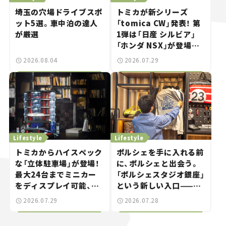
埼玉の穴場ドライブスポ
トミカが新シリーズ
ット5選。車中泊の達人
「tomica CW」発表！ 第
が厳選
1弾は「日産 シルビア」
「ホンダ NSX」が登場。
世界が注目す
2026.08.04
2026.07.29
る“JDM"に焦点【クルマ
とホビー】
Lifestyle
Lifestyle
トミカからハイスペック
ポルシェを手に入れる前
な「立体駐車場」が登場！
に、ポルシェと出会う。
最大24台までミニカー
「ポルシェスタジオ銀座」
をディスプレイ可能、特
という新しい入口——連
別な「日産 GT-R
載｜CCGとクルマでどう
2026.07.29
2026.07.28
NISMO」も付属【クルマ
する？＜第14回＞
とホビー】