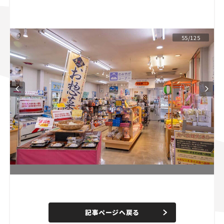
スズキ ジムニー｜Suzuki Jimny
スズキ｜Suzuki
マツダ｜Mazda
マツダ ロードスター｜Mazda Roadster
55/125
L
o
/
U
a
n
d
記事ページへ戻る
m
e
u
d