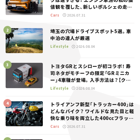
値観を覆した、新しいポルシェの走
り。
Cars
2026.07.31
埼玉の穴場ドライブスポット5選。車
中泊の達人が厳選
Lifestyle
2026.08.04
トヨタGRとスシローが初コラボ！ 寿
司ネタがモチーフの限定「GRミニカ
ー」4車種が登場。入手方法は？【クル
マとホビー】
Lifestyle
2026.08.04
トライアンフ新型「トラッカー400」は
どんなバイク？ ワイルドな見た目と軽
快な乗り味を両立した400ccフラット
トラッカー【試乗レビュー】
Cars
2026.07.31