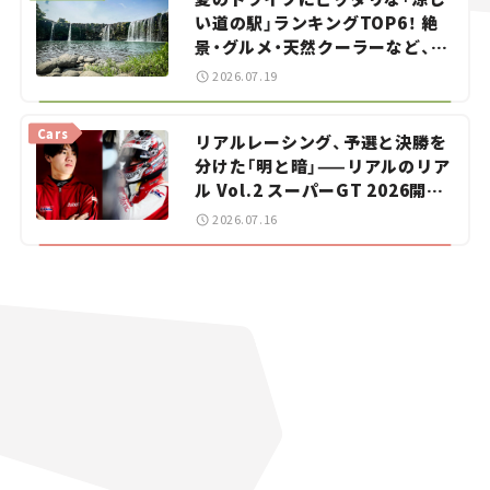
い道の駅」ランキングTOP6！ 絶
景・グルメ・天然クーラーなど、避
暑におすすめのスポットを紹介
2026.07.19
【道の駅マニアの推し駅ガイド】
vol.15
Cars
リアルレーシング、予選と決勝を
分けた「明と暗」——リアルのリア
ル Vol.2 スーパーGT 2026開幕
戦 岡山国際サーキット
2026.07.16