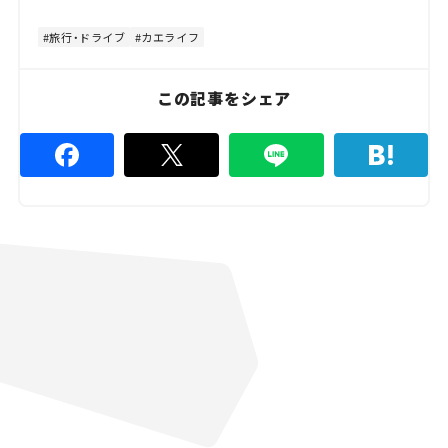
t
:
e
8
4
旅行・ドライブ
カエライフ
.
4
4
%
この記事をシェア