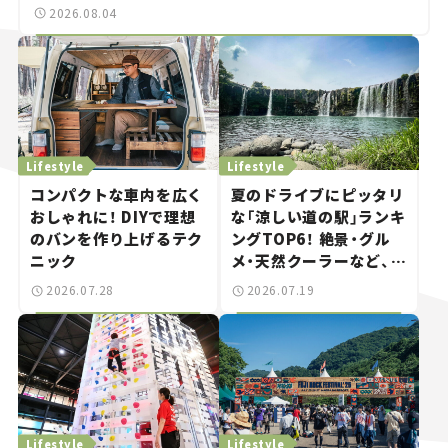
2026.08.04
Lifestyle
Lifestyle
コンパクトな車内を広く
夏のドライブにピッタリ
おしゃれに！ DIYで理想
な「涼しい道の駅」ランキ
のバンを作り上げるテク
ングTOP6！ 絶景・グル
ニック
メ・天然クーラーなど、避
暑におすすめのスポット
2026.07.28
2026.07.19
を紹介【道の駅マニアの
推し駅ガイド】vol.15
Lifestyle
Lifestyle