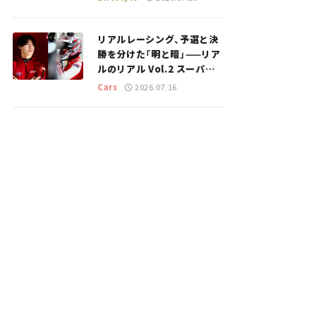
のスポットを紹介【道の駅マ
ニアの推し駅ガイド】vol.15
リアルレーシング、予選と決
勝を分けた「明と暗」——リア
ルのリアル Vol.2 スーパー
GT 2026開幕戦 岡山国際サ
Cars
2026.07.16
ーキット