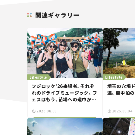
関連ギャラリー
Lifestyle
Lifestyle
フジロック'26来場者、それぞ
埼玉の穴場ド
れのドライブミュージック。フ
選。車中泊
ェスはもう、苗場への道中から
始まっていた。
2026.08.08
2026.08.04