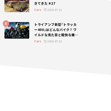
きてきた #27
Cars
2026.07.21
トライアンフ新型「トラッカ
ー400」はどんなバイク？ ワ
イルドな見た目と軽快な乗り
味を両立した400ccフラット
Cars
2026.07.31
トラッカー【試乗レビュー】