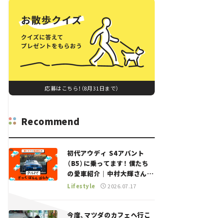
応募はこちら！（8月31日まで）
Recommend
初代アウディ S4アバント
（B5）に乗ってます！ 僕たち
の愛車紹介｜中村大輝さん
——瀬イオナと嶋田智之の
Lifestyle
2026.07.17
「クルマでざっくばらんばら
ん！」＃20
今度、マツダのカフェへ行こ