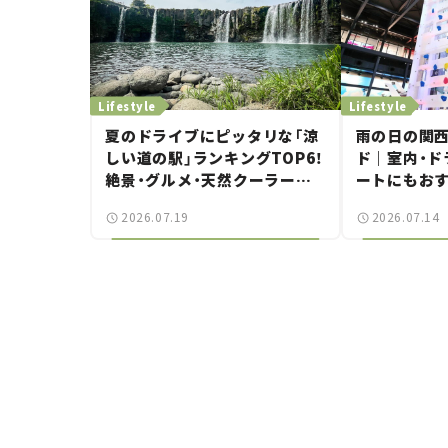
Lifestyle
Lifestyle
夏のドライブにピッタリな「涼
雨の日の関
しい道の駅」ランキングTOP6！
ド｜室内・ド
絶景・グルメ・天然クーラーな
ートにもおす
ど、避暑におすすめのスポット
2026.07.19
2026.07.14
を紹介【道の駅マニアの推し駅
ガイド】vol.15