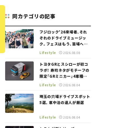
同カテゴリの記事
フジロック'26来場者、それ
ぞれのドライブミュージッ
ク。フェスはもう、苗場への
道中から始まっていた。
Lifestyle
2026.08.08
トヨタGRとスシローが初コ
ラボ！ 寿司ネタがモチーフの
限定「GRミニカー」4車種が
登場。入手方法は？【クルマ
Lifestyle
2026.08.04
とホビー】
埼玉の穴場ドライブスポット
5選。車中泊の達人が厳選
Lifestyle
2026.08.04