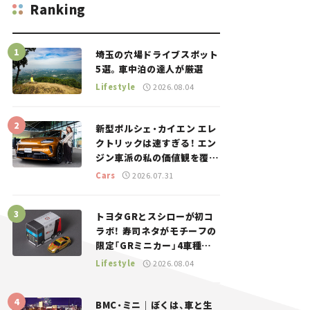
Ranking
埼玉の穴場ドライブスポット
5選。車中泊の達人が厳選
Lifestyle
2026.08.04
新型ポルシェ・カイエン エレ
クトリックは速すぎる！ エン
ジン車派の私の価値観を覆し
た、新しいポルシェの走り。
Cars
2026.07.31
トヨタGRとスシローが初コ
ラボ！ 寿司ネタがモチーフの
限定「GRミニカー」4車種が
登場。入手方法は？【クルマ
Lifestyle
2026.08.04
とホビー】
BMC・ミニ｜ぼくは、車と生