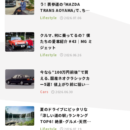
う！ 表参道の「MAZDA
TRANS AOYAMA」で、ちょ
っとひと息。——連載｜CCG
Lifestyle
2026.07.06
とクルマでどうする？＜第13
回＞
クルマ、何に乗ってるの？ 僕
たちの愛車紹介 #43｜MG ミ
ジェット
Lifestyle
2026.06.26
今なら“100万円前後”で買
える、国産ネオクラシックカ
ー5選！ 値上がり前に狙いた
い、中古車探しをお手伝い――ち
Cars
2026.06.30
ょっとイケてるマイカー選び
#02
夏のドライブにピッタリな
「涼しい道の駅」ランキング
TOP6！ 絶景・グルメ・天然ク
ーラーなど、避暑におすすめ
Lifestyle
2026.07.19