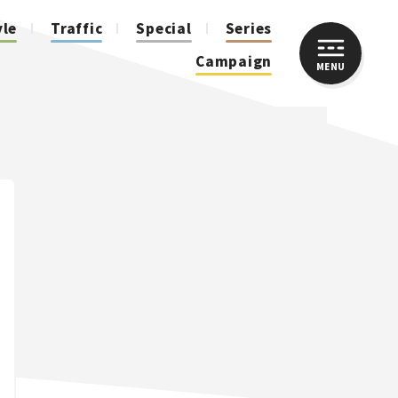
yle
Traffic
Special
Series
Campaign
MENU
CLOSE
人気のハッシュタグ
スズキ ジムニー｜Suzuki Jimny
スズキ｜Suzuki
マツダ｜Mazda
マツダ ロードスター｜Mazda Roadster