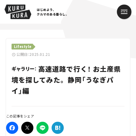
はじめよう、
クルマのある暮らし。
カテゴリ
Lifestyle
Cars
公開日：2025.01.21
高速道路で行く！ お土産県
Lifestyle
ギャラリー：
境を探してみた。 静岡「うなぎパ
Traffic
イ」編
Special
Series
この記事をシェア
Campaign
人気のハッシュタグ