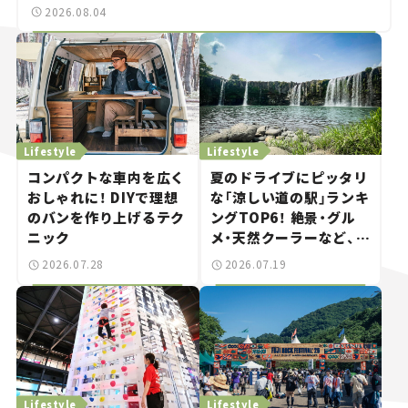
2026.08.04
Lifestyle
Lifestyle
コンパクトな車内を広く
夏のドライブにピッタリ
おしゃれに！ DIYで理想
な「涼しい道の駅」ランキ
のバンを作り上げるテク
ングTOP6！ 絶景・グル
ニック
メ・天然クーラーなど、避
暑におすすめのスポット
2026.07.28
2026.07.19
を紹介【道の駅マニアの
推し駅ガイド】vol.15
Lifestyle
Lifestyle