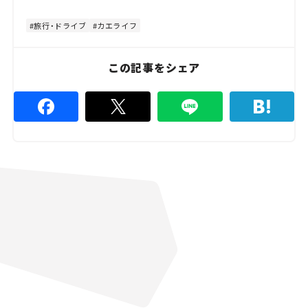
t
:
e
4
8
旅行・ドライブ
カエライフ
.
8
9
%
この記事をシェア