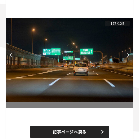
スズキ ジムニー｜Suzuki Jimny
スズキ｜Suzuki
マツダ｜Mazda
マツダ ロードスター｜Mazda Roadster
117/125
L
o
/
U
a
n
d
記事ページへ戻る
m
e
u
d