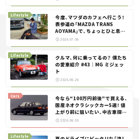
らん！」＃20
Lifestyle
今度、マツダのカフェへ行こう！
表参道の「MAZDA TRANS
AOYAMA」で、ちょっとひと息。
——連載｜CCGとクルマでどうす
2026.07.06
る？＜第13回＞
Lifestyle
クルマ、何に乗ってるの？ 僕たち
の愛車紹介 #43｜MG ミジェッ
ト
2026.06.26
Cars
今なら“100万円前後”で買える、
国産ネオクラシックカー5選！ 値
上がり前に狙いたい、中古車探し
をお手伝い――ちょっとイケてるマ
2026.06.30
イカー選び #02
Lifestyle
夏のドライブにピッタリな「涼し