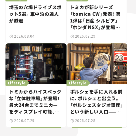
埼玉の穴場ドライブスポ
トミカが新シリーズ
ット5選。車中泊の達人
「tomica CW」発表！ 第
が厳選
1弾は「日産 シルビア」
「ホンダ NSX」が登場。
世界が注目す
2026.08.04
2026.07.29
る“JDM"に焦点【クルマ
とホビー】
Lifestyle
Lifestyle
トミカからハイスペック
ポルシェを手に入れる前
な「立体駐車場」が登場！
に、ポルシェと出会う。
最大24台までミニカー
「ポルシェスタジオ銀座」
をディスプレイ可能、特
という新しい入口——連
別な「日産 GT-R
載｜CCGとクルマでどう
2026.07.29
2026.07.28
NISMO」も付属【クルマ
する？＜第14回＞
とホビー】