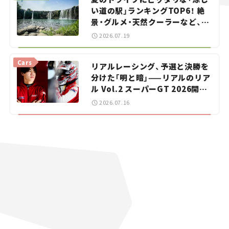
い道の駅」ランキングTOP6！ 絶
景・グルメ・天然クーラーなど、避
暑におすすめのスポットを紹介
2026.07.19
【道の駅マニアの推し駅ガイド】
vol.15
Cars
リアルレーシング、予選と決勝を
分けた「明と暗」——リアルのリア
ル Vol.2 スーパーGT 2026開幕
戦 岡山国際サーキット
2026.07.16