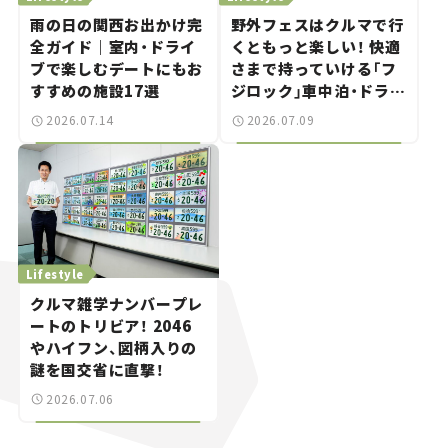
雨の日の関西お出かけ完
野外フェスはクルマで行
全ガイド｜室内・ドライ
くともっと楽しい！ 快適
ブで楽しむデートにもお
さまで持っていける「フ
すすめの施設17選
ジロック」車中泊・ドライ
ブガイド。
2026.07.14
2026.07.09
Lifestyle
クルマ雑学ナンバープレ
ートのトリビア！ 2046
やハイフン、図柄入りの
謎を国交省に直撃！
2026.07.06