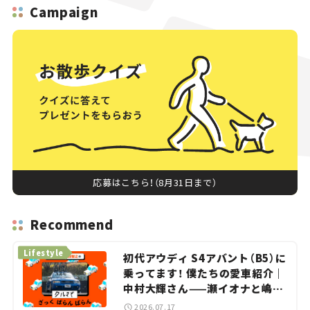
Campaign
応募はこちら！（8月31日まで）
Recommend
Lifestyle
初代アウディ S4アバント（B5）に
乗ってます！ 僕たちの愛車紹介｜
中村大輝さん——瀬イオナと嶋田
智之の「クルマでざっくばらんば
2026.07.17