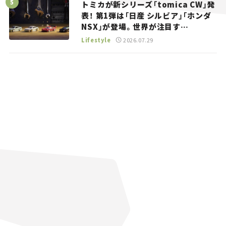
トミカが新シリーズ「tomica CW」発
表！ 第1弾は「日産 シルビア」「ホンダ
NSX」が登場。世界が注目す
る“JDM”に焦点【クルマとホビー】
Lifestyle
2026.07.29