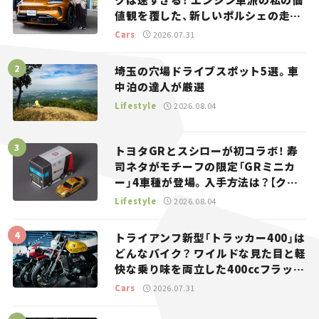
値観を覆した、新しいポルシェの走
り。
Cars
2026.07.31
埼玉の穴場ドライブスポット5選。車
中泊の達人が厳選
Lifestyle
2026.08.04
トヨタGRとスシローが初コラボ！ 寿
司ネタがモチーフの限定「GRミニカ
ー」4車種が登場。入手方法は？【クル
マとホビー】
Lifestyle
2026.08.04
トライアンフ新型「トラッカー400」は
どんなバイク？ ワイルドな見た目と軽
快な乗り味を両立した400ccフラット
トラッカー【試乗レビュー】
Cars
2026.07.31