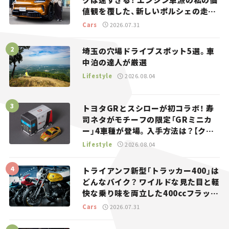
値観を覆した、新しいポルシェの走
り。
Cars
2026.07.31
埼玉の穴場ドライブスポット5選。車
中泊の達人が厳選
Lifestyle
2026.08.04
トヨタGRとスシローが初コラボ！ 寿
司ネタがモチーフの限定「GRミニカ
ー」4車種が登場。入手方法は？【クル
マとホビー】
Lifestyle
2026.08.04
トライアンフ新型「トラッカー400」は
どんなバイク？ ワイルドな見た目と軽
快な乗り味を両立した400ccフラット
トラッカー【試乗レビュー】
Cars
2026.07.31