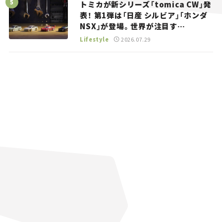
トミカが新シリーズ「tomica CW」発
表！ 第1弾は「日産 シルビア」「ホンダ
NSX」が登場。世界が注目す
る“JDM”に焦点【クルマとホビー】
Lifestyle
2026.07.29