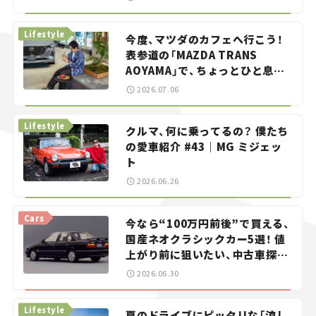
らん！」＃20
Lifestyle
今度、マツダのカフェへ行こう！
表参道の「MAZDA TRANS
AOYAMA」で、ちょっとひと息。
——連載｜CCGとクルマでどうす
2026.07.06
る？＜第13回＞
Lifestyle
クルマ、何に乗ってるの？ 僕たち
の愛車紹介 #43｜MG ミジェッ
ト
2026.06.26
Cars
今なら“100万円前後”で買える、
国産ネオクラシックカー5選！ 値
上がり前に狙いたい、中古車探し
をお手伝い――ちょっとイケてるマ
2026.06.30
イカー選び #02
Lifestyle
夏のドライブにピッタリな「涼し