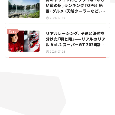
い道の駅」ランキングTOP6！ 絶
景・グルメ・天然クーラーなど、避
暑におすすめのスポットを紹介
2026.07.19
【道の駅マニアの推し駅ガイド】
vol.15
Cars
リアルレーシング、予選と決勝を
分けた「明と暗」——リアルのリア
ル Vol.2 スーパーGT 2026開幕
戦 岡山国際サーキット
2026.07.16