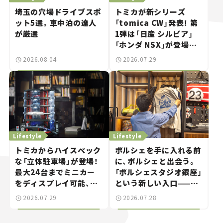
埼玉の穴場ドライブスポ
トミカが新シリーズ
ット5選。車中泊の達人
「tomica CW」発表！ 第
が厳選
1弾は「日産 シルビア」
「ホンダ NSX」が登場。
世界が注目す
2026.08.04
2026.07.29
る“JDM"に焦点【クルマ
とホビー】
Lifestyle
Lifestyle
トミカからハイスペック
ポルシェを手に入れる前
な「立体駐車場」が登場！
に、ポルシェと出会う。
最大24台までミニカー
「ポルシェスタジオ銀座」
をディスプレイ可能、特
という新しい入口——連
別な「日産 GT-R
載｜CCGとクルマでどう
2026.07.29
2026.07.28
NISMO」も付属【クルマ
する？＜第14回＞
とホビー】