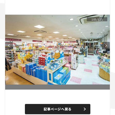
スズキ ジムニー｜Suzuki Jimny
スズキ｜Suzuki
マツダ｜Mazda
マツダ ロードスター｜Mazda Roadster
105/125
L
o
/
U
a
n
d
記事ページへ戻る
m
e
u
d