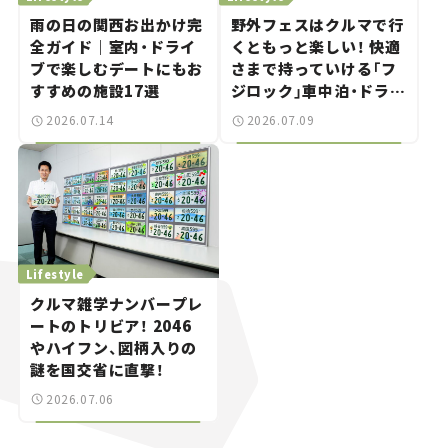
雨の日の関西お出かけ完
野外フェスはクルマで行
全ガイド｜室内・ドライ
くともっと楽しい！ 快適
ブで楽しむデートにもお
さまで持っていける「フ
すすめの施設17選
ジロック」車中泊・ドライ
ブガイド。
2026.07.14
2026.07.09
Lifestyle
クルマ雑学ナンバープレ
ートのトリビア！ 2046
やハイフン、図柄入りの
謎を国交省に直撃！
2026.07.06