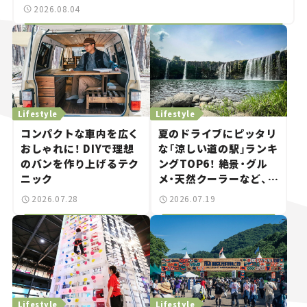
2026.08.04
Lifestyle
Lifestyle
コンパクトな車内を広く
夏のドライブにピッタリ
おしゃれに！ DIYで理想
な「涼しい道の駅」ランキ
のバンを作り上げるテク
ングTOP6！ 絶景・グル
ニック
メ・天然クーラーなど、避
暑におすすめのスポット
2026.07.28
2026.07.19
を紹介【道の駅マニアの
推し駅ガイド】vol.15
Lifestyle
Lifestyle