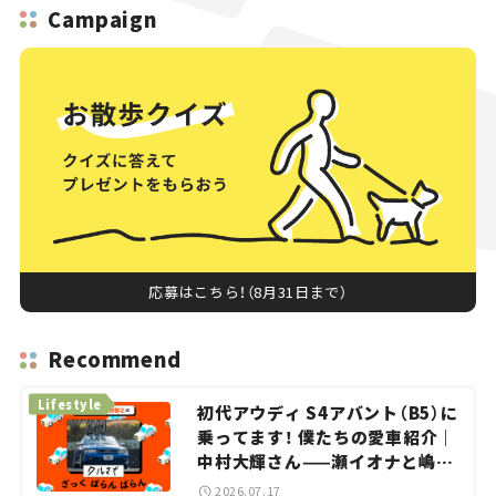
Campaign
応募はこちら！（8月31日まで）
Recommend
Lifestyle
初代アウディ S4アバント（B5）に
乗ってます！ 僕たちの愛車紹介｜
中村大輝さん——瀬イオナと嶋田
智之の「クルマでざっくばらんば
2026.07.17