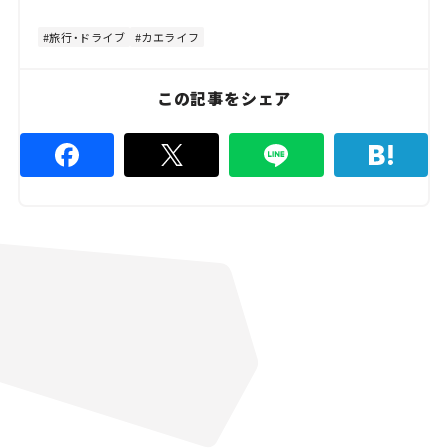
t
:
e
4
8
旅行・ドライブ
カエライフ
.
8
9
%
この記事をシェア