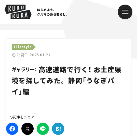
はじめよう、
クルマのある暮らし。
カテゴリ
Lifestyle
Cars
公開日：2025.01.21
高速道路で行く！ お土産県
Lifestyle
ギャラリー：
境を探してみた。 静岡「うなぎパ
Traffic
イ」編
Special
Series
この記事をシェア
Campaign
人気のハッシュタグ