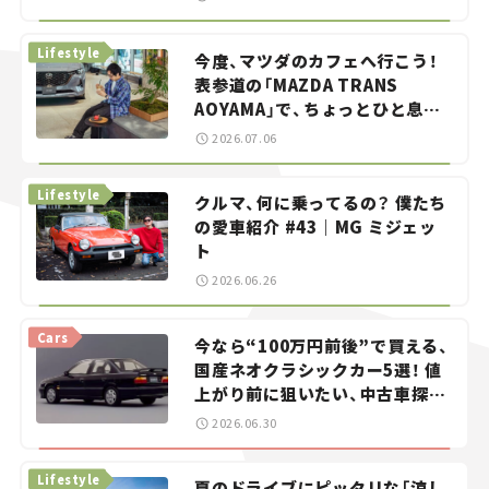
らん！」＃20
Lifestyle
今度、マツダのカフェへ行こう！
表参道の「MAZDA TRANS
AOYAMA」で、ちょっとひと息。
——連載｜CCGとクルマでどうす
2026.07.06
る？＜第13回＞
Lifestyle
クルマ、何に乗ってるの？ 僕たち
の愛車紹介 #43｜MG ミジェッ
ト
2026.06.26
Cars
今なら“100万円前後”で買える、
国産ネオクラシックカー5選！ 値
上がり前に狙いたい、中古車探し
をお手伝い――ちょっとイケてるマ
2026.06.30
イカー選び #02
Lifestyle
夏のドライブにピッタリな「涼し