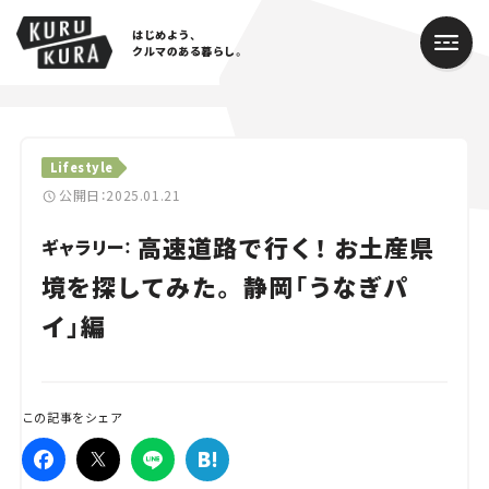
はじめよう、
クルマのある暮らし。
カテゴリ
Lifestyle
Cars
公開日：2025.01.21
高速道路で行く！ お土産県
Lifestyle
ギャラリー：
境を探してみた。 静岡「うなぎパ
Traffic
イ」編
Special
Series
この記事をシェア
Campaign
人気のハッシュタグ