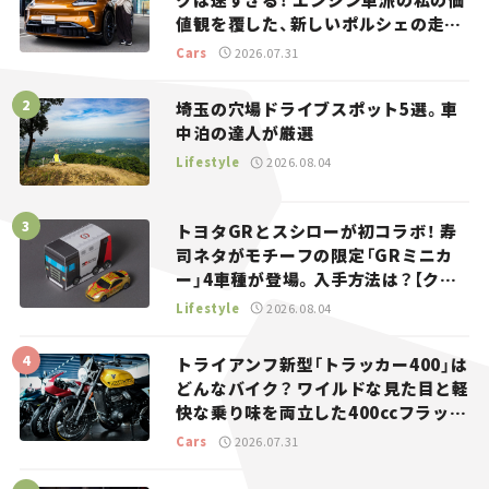
値観を覆した、新しいポルシェの走
り。
Cars
2026.07.31
埼玉の穴場ドライブスポット5選。車
中泊の達人が厳選
Lifestyle
2026.08.04
トヨタGRとスシローが初コラボ！ 寿
司ネタがモチーフの限定「GRミニカ
ー」4車種が登場。入手方法は？【クル
マとホビー】
Lifestyle
2026.08.04
トライアンフ新型「トラッカー400」は
どんなバイク？ ワイルドな見た目と軽
快な乗り味を両立した400ccフラット
トラッカー【試乗レビュー】
Cars
2026.07.31