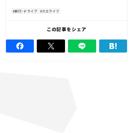
t
:
e
9
7
旅行・ドライブ
カエライフ
.
7
8
%
この記事をシェア