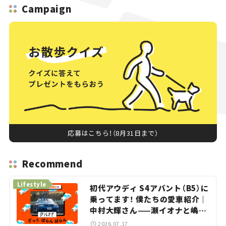
Campaign
応募はこちら！（8月31日まで）
Recommend
Lifestyle
初代アウディ S4アバント（B5）に
乗ってます！ 僕たちの愛車紹介｜
中村大輝さん——瀬イオナと嶋田
智之の「クルマでざっくばらんば
2026.07.17