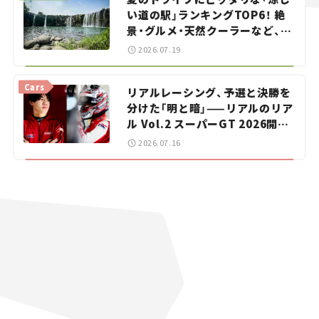
い道の駅」ランキングTOP6！ 絶
景・グルメ・天然クーラーなど、避
暑におすすめのスポットを紹介
2026.07.19
【道の駅マニアの推し駅ガイド】
vol.15
Cars
リアルレーシング、予選と決勝を
分けた「明と暗」——リアルのリア
ル Vol.2 スーパーGT 2026開幕
戦 岡山国際サーキット
2026.07.16