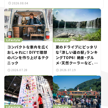
2026.08.04
Lifestyle
Lifestyle
コンパクトな車内を広く
夏のドライブにピッタリ
おしゃれに！ DIYで理想
な「涼しい道の駅」ランキ
のバンを作り上げるテク
ングTOP6！ 絶景・グル
ニック
メ・天然クーラーなど、避
暑におすすめのスポット
2026.07.28
2026.07.19
を紹介【道の駅マニアの
推し駅ガイド】vol.15
Lifestyle
Lifestyle