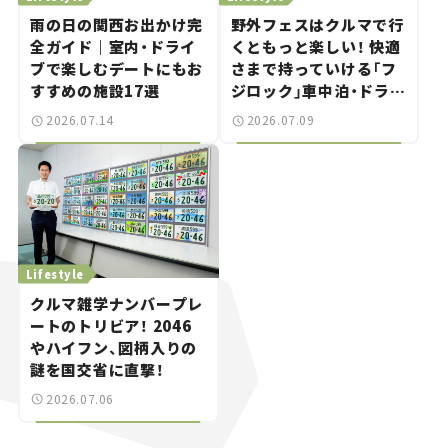
雨の日の関西お出かけ完
野外フェスはクルマで行
全ガイド｜室内・ドライ
くともっと楽しい！ 快適
ブで楽しむデートにもお
さまで持っていける「フ
すすめの施設17選
ジロック」車中泊・ドライ
ブガイド。
2026.07.14
2026.07.09
Lifestyle
クルマ雑学ナンバープレ
ートのトリビア！ 2046
やハイフン、図柄入りの
謎を国交省に直撃！
2026.07.06