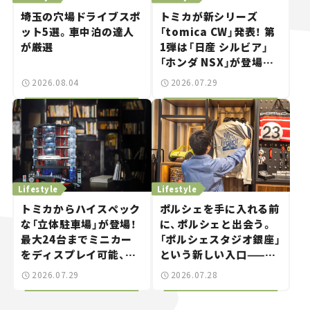
埼玉の穴場ドライブスポ
トミカが新シリーズ
ット5選。車中泊の達人
「tomica CW」発表！ 第
が厳選
1弾は「日産 シルビア」
「ホンダ NSX」が登場。
世界が注目す
2026.08.04
2026.07.29
る“JDM"に焦点【クルマ
とホビー】
Lifestyle
Lifestyle
トミカからハイスペック
ポルシェを手に入れる前
な「立体駐車場」が登場！
に、ポルシェと出会う。
最大24台までミニカー
「ポルシェスタジオ銀座」
をディスプレイ可能、特
という新しい入口——連
別な「日産 GT-R
載｜CCGとクルマでどう
2026.07.29
2026.07.28
NISMO」も付属【クルマ
する？＜第14回＞
とホビー】