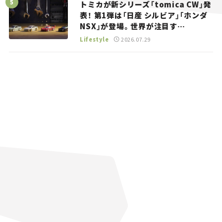
トミカが新シリーズ「tomica CW」発
表！ 第1弾は「日産 シルビア」「ホンダ
NSX」が登場。世界が注目す
る“JDM”に焦点【クルマとホビー】
Lifestyle
2026.07.29