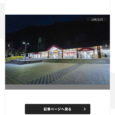
スズキ ジムニー｜Suzuki Jimny
スズキ｜Suzuki
マツダ｜Mazda
マツダ ロードスター｜Mazda Roadster
104/125
L
o
/
U
a
n
d
記事ページへ戻る
m
e
u
d