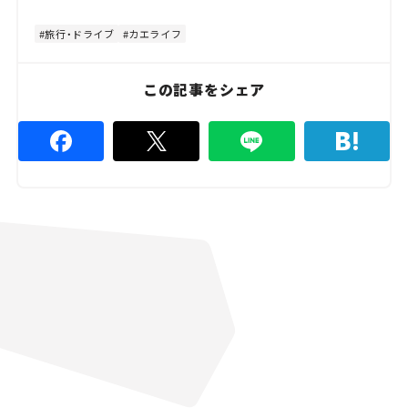
t
:
e
8
4
旅行・ドライブ
カエライフ
.
4
4
%
この記事をシェア