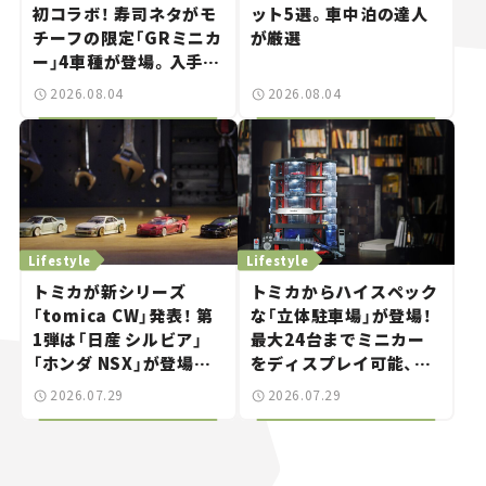
初コラボ！ 寿司ネタがモ
ット5選。車中泊の達人
チーフの限定「GRミニカ
が厳選
ー」4車種が登場。入手方
法は？【クルマとホビー】
2026.08.04
2026.08.04
Lifestyle
Lifestyle
トミカが新シリーズ
トミカからハイスペック
「tomica CW」発表！ 第
な「立体駐車場」が登場！
1弾は「日産 シルビア」
最大24台までミニカー
「ホンダ NSX」が登場。
をディスプレイ可能、特
世界が注目す
別な「日産 GT-R
2026.07.29
2026.07.29
る“JDM"に焦点【クルマ
NISMO」も付属【クルマ
とホビー】
とホビー】