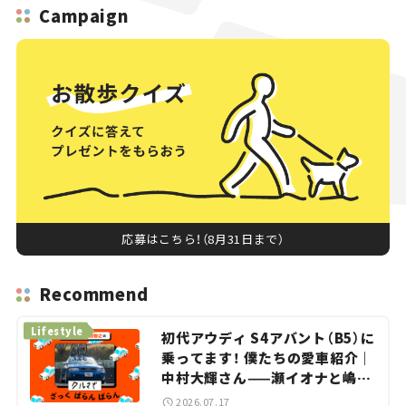
Campaign
応募はこちら！（8月31日まで）
Recommend
Lifestyle
初代アウディ S4アバント（B5）に
乗ってます！ 僕たちの愛車紹介｜
中村大輝さん——瀬イオナと嶋田
智之の「クルマでざっくばらんば
2026.07.17