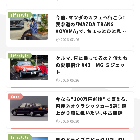
らん！」＃20
Lifestyle
今度、マツダのカフェへ行こう！
表参道の「MAZDA TRANS
AOYAMA」で、ちょっとひと息。
——連載｜CCGとクルマでどうす
2026.07.06
る？＜第13回＞
Lifestyle
クルマ、何に乗ってるの？ 僕たち
の愛車紹介 #43｜MG ミジェッ
ト
2026.06.26
Cars
今なら“100万円前後”で買える、
国産ネオクラシックカー5選！ 値
上がり前に狙いたい、中古車探し
をお手伝い――ちょっとイケてるマ
2026.06.30
イカー選び #02
Lifestyle
夏のドライブにピッタリな「涼し