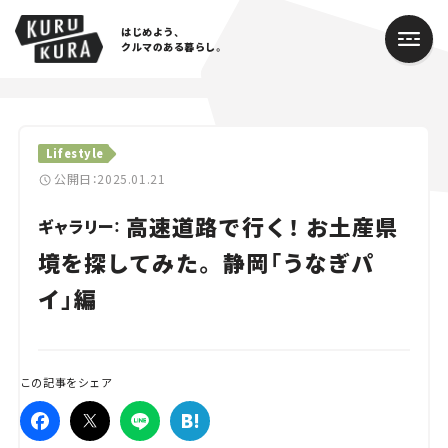
はじめよう、
クルマのある暮らし。
カテゴリ
Lifestyle
Cars
公開日：2025.01.21
高速道路で行く！ お土産県
Lifestyle
ギャラリー：
境を探してみた。 静岡「うなぎパ
Traffic
イ」編
Special
Series
この記事をシェア
Campaign
人気のハッシュタグ