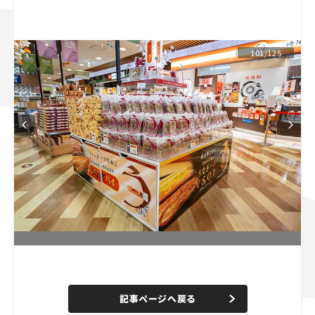
スズキ ジムニー｜Suzuki Jimny
スズキ｜Suzuki
マツダ｜Mazda
マツダ ロードスター｜Mazda Roadster
101/125
L
o
/
U
a
n
d
記事ページへ戻る
m
e
u
d