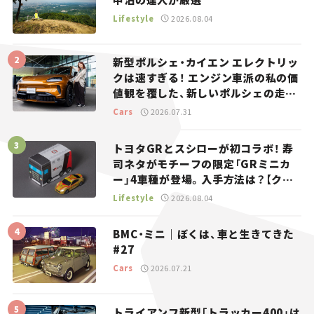
Lifestyle
2026.08.04
新型ポルシェ・カイエン エレクトリッ
クは速すぎる！ エンジン車派の私の価
値観を覆した、新しいポルシェの走
り。
Cars
2026.07.31
トヨタGRとスシローが初コラボ！ 寿
司ネタがモチーフの限定「GRミニカ
ー」4車種が登場。入手方法は？【クル
マとホビー】
Lifestyle
2026.08.04
BMC・ミニ｜ぼくは、車と生きてきた
#27
Cars
2026.07.21
トライアンフ新型「トラッカー400」は