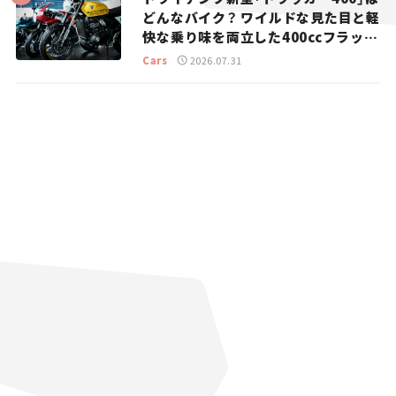
どんなバイク？ ワイルドな見た目と軽
快な乗り味を両立した400ccフラット
トラッカー【試乗レビュー】
Cars
2026.07.31