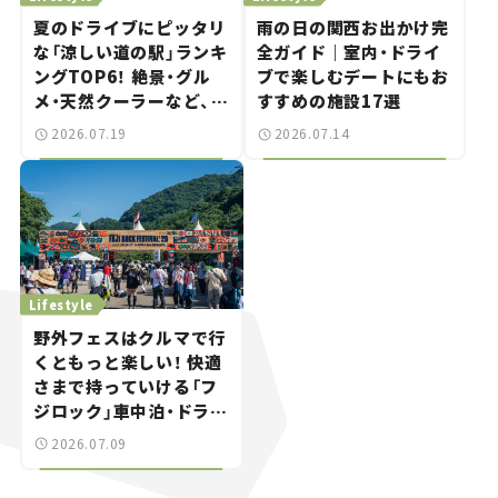
夏のドライブにピッタリ
雨の日の関西お出かけ完
な「涼しい道の駅」ランキ
全ガイド｜室内・ドライ
ングTOP6！ 絶景・グル
ブで楽しむデートにもお
メ・天然クーラーなど、避
すすめの施設17選
暑におすすめのスポット
2026.07.19
2026.07.14
を紹介【道の駅マニアの
推し駅ガイド】vol.15
Lifestyle
野外フェスはクルマで行
くともっと楽しい！ 快適
さまで持っていける「フ
ジロック」車中泊・ドライ
ブガイド。
2026.07.09