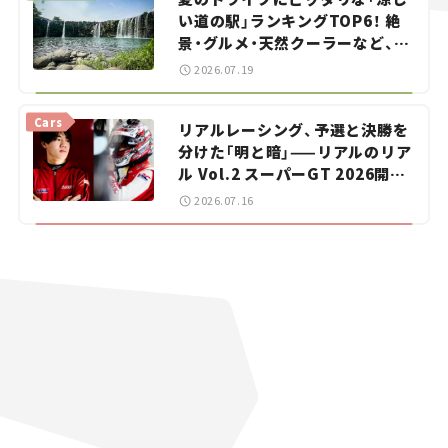
い道の駅」ランキングTOP6！ 絶
景・グルメ・天然クーラーなど、避
暑におすすめのスポットを紹介
2026.07.19
【道の駅マニアの推し駅ガイド】
vol.15
Cars
リアルレーシング、予選と決勝を
分けた「明と暗」——リアルのリア
ル Vol.2 スーパーGT 2026開幕
戦 岡山国際サーキット
2026.07.16