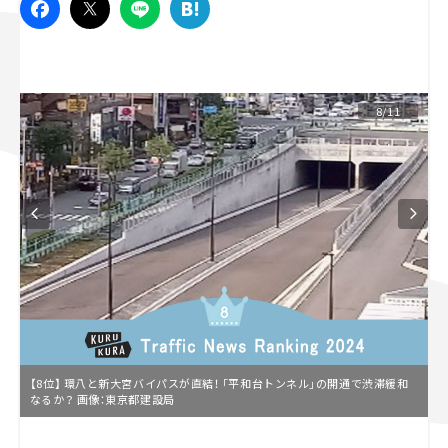
スズキ ジムニー｜Suzuki Jimny
スズキ｜Suzuki
マツダ｜Mazda
マツダ ロードスター｜Mazda Roadster
8/11
【8位】 環八と新大宮バイパスが直結！ 「平和台トンネル」の開通で渋滞緩和
なるか？ 画像：東京都建設局
L