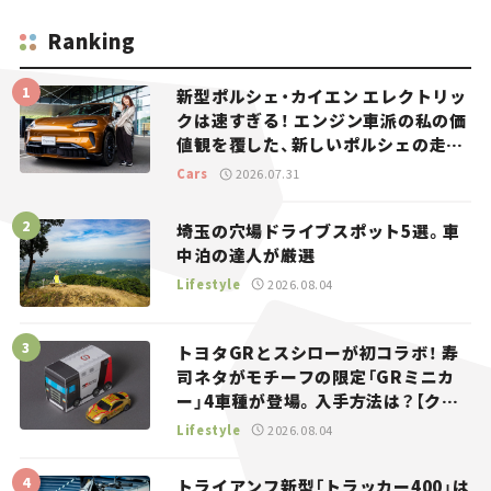
Ranking
新型ポルシェ・カイエン エレクトリッ
クは速すぎる！ エンジン車派の私の価
値観を覆した、新しいポルシェの走
り。
Cars
2026.07.31
埼玉の穴場ドライブスポット5選。車
中泊の達人が厳選
Lifestyle
2026.08.04
トヨタGRとスシローが初コラボ！ 寿
司ネタがモチーフの限定「GRミニカ
ー」4車種が登場。入手方法は？【クル
マとホビー】
Lifestyle
2026.08.04
トライアンフ新型「トラッカー400」は