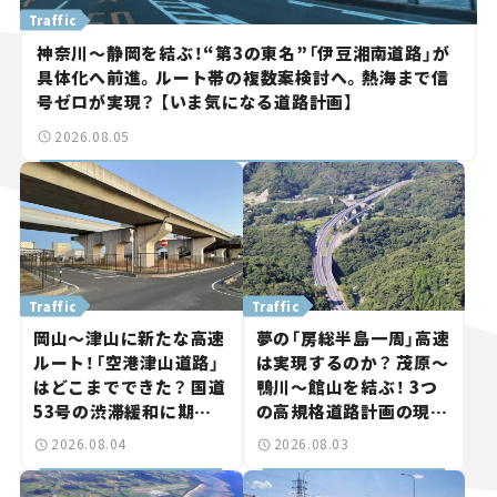
Traffic
神奈川～静岡を結ぶ！“第3の東名”「伊豆湘南道路」が
具体化へ前進。ルート帯の複数案検討へ。熱海まで信
号ゼロが実現？ 【いま気になる道路計画】
2026.08.05
Traffic
Traffic
岡山～津山に新たな高速
夢の「房総半島一周」高速
ルート！「空港津山道路」
は実現するのか？ 茂原～
はどこまでできた？ 国道
鴨川～館山を結ぶ！ 3つ
53号の渋滞緩和に期待。
の高規格道路計画の現
岡山市側でも動きが【い
状。「館山鴨川道路」で検
2026.08.04
2026.08.03
ま気になる道路計画】
討進む【いま気になる道
路計画】