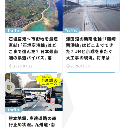
Traffic
Traffic
石垣空港～市街地を最短
津田沼の新南北軸！「藤崎
直結！「石垣空港線」はど
茜浜線」はどこまででき
こまで進んだ？ 日本最南
た？ JRと京成をまたぐ
端の県道バイパス、第2
大工事の現況。将来は
工区も延伸開通 【いま気
「習志野～鎌ケ谷」を最短
2026.07.31
2026.07.30
になる道路計画】
直結【いま気になる道路
計画】
Traffic
熊本地震、高速道路の通
行止め状況。九州道・南