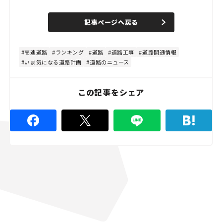
o
/
U
a
n
d
記事ページへ戻る
m
e
u
d
t
:
e
1
0
高速道路
ランキング
道路
道路工事
道路開通情報
0
いま気になる道路計画
道路のニュース
.
0
0
%
この記事をシェア