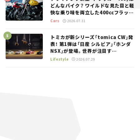
どんなバイク？ ワイルドな見た目と軽
快な乗り味を両立した400ccフラット
トラッカー【試乗レビュー】
Cars
2026.07.31
トミカが新シリーズ「tomica CW」発
表！ 第1弾は「日産 シルビア」「ホンダ
NSX」が登場。世界が注目す
る“JDM”に焦点【クルマとホビー】
Lifestyle
2026.07.29