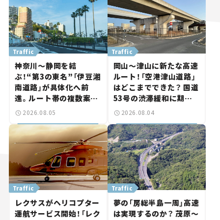
Traffic
Traffic
神奈川～静岡を結
岡山～津山に新たな高速
ぶ！“第3の東名”「伊豆湘
ルート！「空港津山道路」
南道路」が具体化へ前
はどこまでできた？ 国道
進。ルート帯の複数案検
53号の渋滞緩和に期待。
討へ。熱海まで信号ゼロ
岡山市側でも動きが【い
2026.08.05
2026.08.04
が実現？ 【いま気になる
ま気になる道路計画】
道路計画】
Traffic
Traffic
レクサスがヘリコプター
夢の「房総半島一周」高速
運航サービス開始！「レク
は実現するのか？ 茂原～