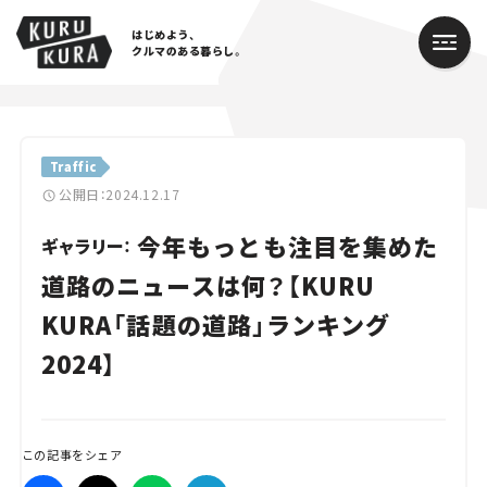
はじめよう、
クルマのある暮らし。
カテゴリ
Traffic
Cars
公開日：2024.12.17
今年もっとも注目を集めた
Lifestyle
ギャラリー：
道路のニュースは何？【KURU
Traffic
KURA「話題の道路」ランキング
Special
2024】
Series
Campaign
この記事をシェア
人気のハッシュタグ