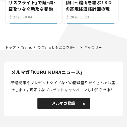
サスフライト」で陸・海・
鴨川～館山を結ぶ！ 3つ
空をつなぐ新たな移動体
の高規格道路計画の現
験とは
状。「館山鴨川道路」で検
2026.08.04
2026.08.03
討進む【いま気になる道
路計画】
トップ
Traffic
今年もっとも注目を集めた道路のニュースは何？【KURU KURA「話題の道路」ランキング2024】
ギャラリー
メルマガ「KURU KURAニュース」
新着記事やプレゼントクイズなどの情報盛りだくさんでお届
けします。
耳寄りなプレゼントキャンペーンもお知らせ中！
メルマガ登録