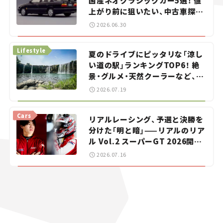
国産ネオクラシックカー5選！ 値
上がり前に狙いたい、中古車探し
をお手伝い――ちょっとイケてるマ
2026.06.30
イカー選び #02
Lifestyle
夏のドライブにピッタリな「涼し
い道の駅」ランキングTOP6！ 絶
景・グルメ・天然クーラーなど、避
暑におすすめのスポットを紹介
2026.07.19
【道の駅マニアの推し駅ガイド】
vol.15
Cars
リアルレーシング、予選と決勝を
分けた「明と暗」——リアルのリア
ル Vol.2 スーパーGT 2026開幕
戦 岡山国際サーキット
2026.07.16