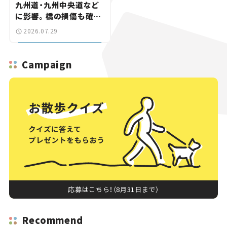
九州道・九州中央道など
に影響。橋の損傷も確認
【道路のニュース】
2026.07.29
Campaign
応募はこちら！（8月31日まで）
Recommend