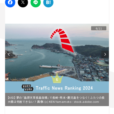
スズキ ジムニー｜Suzuki Jimny
スズキ｜Suzuki
マツダ｜Mazda
マツダ ロードスター｜Mazda Roadster
6/11
【6位】 夢の『島原天草長島架橋』で長崎・熊本・鹿児島をつなぐ！ ふたつの長
大橋は何故できない？ 画像：(c) KEN Yamamoto - stock.adobe.com
L