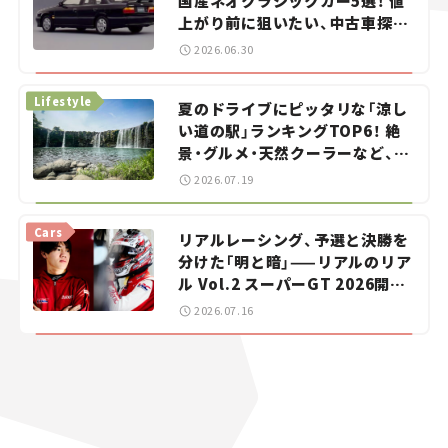
国産ネオクラシックカー5選！ 値
上がり前に狙いたい、中古車探し
をお手伝い――ちょっとイケてるマ
2026.06.30
イカー選び #02
Lifestyle
夏のドライブにピッタリな「涼し
い道の駅」ランキングTOP6！ 絶
景・グルメ・天然クーラーなど、避
暑におすすめのスポットを紹介
2026.07.19
【道の駅マニアの推し駅ガイド】
vol.15
Cars
リアルレーシング、予選と決勝を
分けた「明と暗」——リアルのリア
ル Vol.2 スーパーGT 2026開幕
戦 岡山国際サーキット
2026.07.16