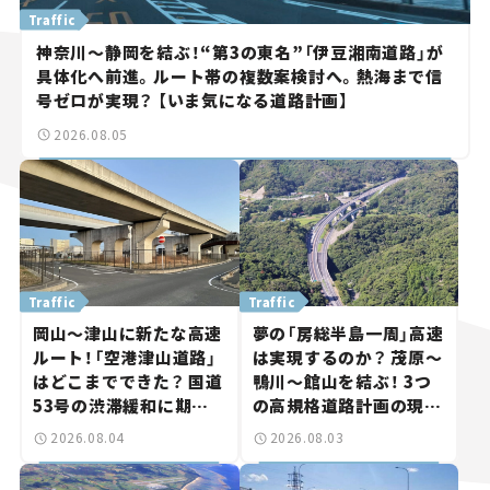
Traffic
神奈川～静岡を結ぶ！“第3の東名”「伊豆湘南道路」が
具体化へ前進。ルート帯の複数案検討へ。熱海まで信
号ゼロが実現？ 【いま気になる道路計画】
2026.08.05
Traffic
Traffic
岡山～津山に新たな高速
夢の「房総半島一周」高速
ルート！「空港津山道路」
は実現するのか？ 茂原～
はどこまでできた？ 国道
鴨川～館山を結ぶ！ 3つ
53号の渋滞緩和に期待。
の高規格道路計画の現
岡山市側でも動きが【い
状。「館山鴨川道路」で検
2026.08.04
2026.08.03
ま気になる道路計画】
討進む【いま気になる道
路計画】