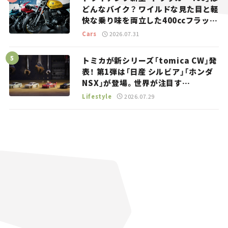
どんなバイク？ ワイルドな見た目と軽
快な乗り味を両立した400ccフラット
トラッカー【試乗レビュー】
Cars
2026.07.31
トミカが新シリーズ「tomica CW」発
表！ 第1弾は「日産 シルビア」「ホンダ
NSX」が登場。世界が注目す
る“JDM”に焦点【クルマとホビー】
Lifestyle
2026.07.29