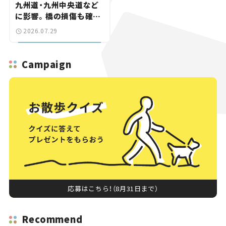
九州道・九州中央道など
に影響。橋の損傷も確認
【道路のニュース】
2026.07.29
Campaign
応募はこちら！（8月31日まで）
Recommend