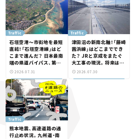
Traffic
Traffic
石垣空港～市街地を最短
津田沼の新南北軸！「藤崎
直結！「石垣空港線」はど
茜浜線」はどこまででき
こまで進んだ？ 日本最南
た？ JRと京成をまたぐ
端の県道バイパス、第2
大工事の現況。将来は
工区も延伸開通 【いま気
「習志野～鎌ケ谷」を最短
2026.07.31
2026.07.30
になる道路計画】
直結【いま気になる道路
計画】
Traffic
熊本地震、高速道路の通
行止め状況。九州道・南