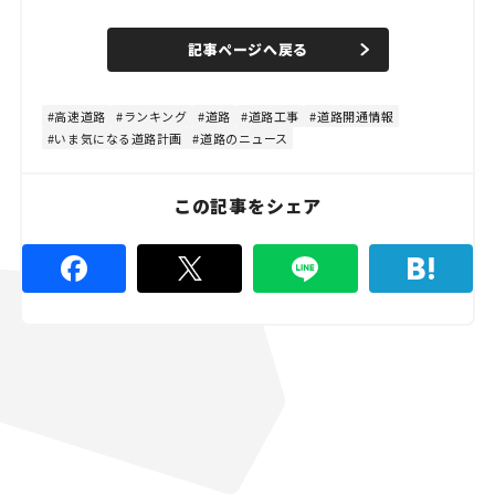
o
/
U
a
n
d
記事ページへ戻る
m
e
u
d
t
:
e
8
0
高速道路
ランキング
道路
道路工事
道路開通情報
.
いま気になる道路計画
道路のニュース
0
0
%
この記事をシェア