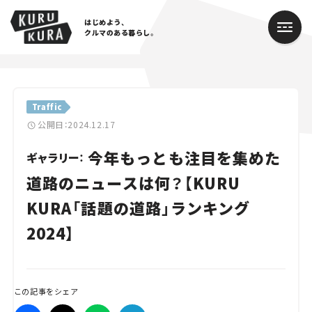
はじめよう、
クルマのある暮らし。
カテゴリ
Traffic
Cars
公開日：2024.12.17
今年もっとも注目を集めた
Lifestyle
ギャラリー：
道路のニュースは何？【KURU
Traffic
KURA「話題の道路」ランキング
Special
2024】
Series
Campaign
この記事をシェア
人気のハッシュタグ