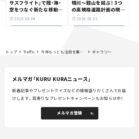
サスフライト」で陸・海・
鴨川～館山を結ぶ！ 3つ
空をつなぐ新たな移動体
の高規格道路計画の現
験とは
状。「館山鴨川道路」で検
2026.08.04
2026.08.03
討進む【いま気になる道
路計画】
トップ
Traffic
今年もっとも注目を集めた道路のニュースは何？【KURU KURA「話題の道路」ランキング2024】
ギャラリー
メルマガ「KURU KURAニュース」
新着記事やプレゼントクイズなどの情報盛りだくさんでお届
けします。
耳寄りなプレゼントキャンペーンもお知らせ中！
メルマガ登録