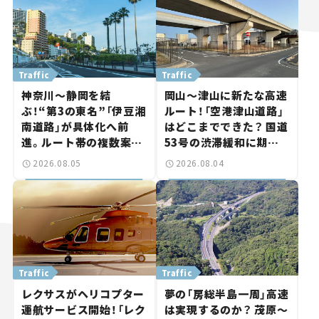
Traffic
Traffic
神奈川～静岡を結
岡山～津山に新たな高速
ぶ！“第3の東名”「伊豆湘
ルート！「空港津山道路」
南道路」が具体化へ前
はどこまでできた？ 国道
進。ルート帯の複数案検
53号の渋滞緩和に期待。
討へ。熱海まで信号ゼロ
岡山市側でも動きが【い
2026.08.05
2026.08.04
が実現？ 【いま気になる
ま気になる道路計画】
道路計画】
Traffic
Traffic
レクサスがヘリコプター
夢の「房総半島一周」高速
運航サービス開始！「レク
は実現するのか？ 茂原～