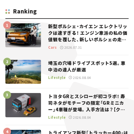
Ranking
新型ポルシェ・カイエン エレクトリッ
クは速すぎる！ エンジン車派の私の価
値観を覆した、新しいポルシェの走
り。
Cars
2026.07.31
埼玉の穴場ドライブスポット5選。車
中泊の達人が厳選
Lifestyle
2026.08.04
トヨタGRとスシローが初コラボ！ 寿
司ネタがモチーフの限定「GRミニカ
ー」4車種が登場。入手方法は？【クル
マとホビー】
Lifestyle
2026.08.04
トライアンフ新型「トラッカー400」は