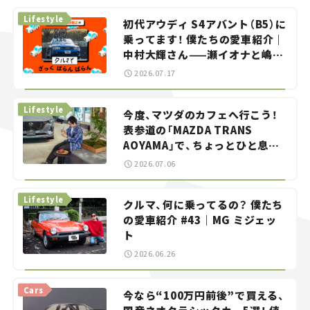
Lifestyle
初代アウディ S4アバント（B5）に
乗ってます！ 僕たちの愛車紹介｜
中村大輝さん——瀬イオナと嶋田
智之の「クルマでざっくばらんば
2026.07.17
らん！」＃20
Lifestyle
今度、マツダのカフェへ行こう！
表参道の「MAZDA TRANS
AOYAMA」で、ちょっとひと息。
——連載｜CCGとクルマでどうす
2026.07.06
る？＜第13回＞
Lifestyle
クルマ、何に乗ってるの？ 僕たち
の愛車紹介 #43｜MG ミジェッ
ト
2026.06.26
Cars
今なら“100万円前後”で買える、