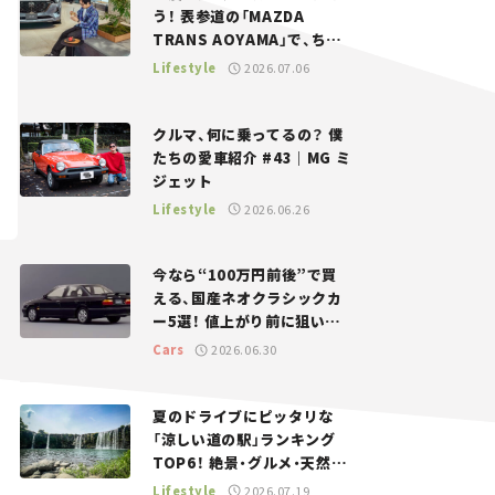
う！ 表参道の「MAZDA
TRANS AOYAMA」で、ちょ
っとひと息。——連載｜CCG
Lifestyle
2026.07.06
とクルマでどうする？＜第13
回＞
クルマ、何に乗ってるの？ 僕
たちの愛車紹介 #43｜MG ミ
ジェット
Lifestyle
2026.06.26
今なら“100万円前後”で買
える、国産ネオクラシックカ
ー5選！ 値上がり前に狙いた
い、中古車探しをお手伝い――ち
Cars
2026.06.30
ょっとイケてるマイカー選び
#02
夏のドライブにピッタリな
「涼しい道の駅」ランキング
TOP6！ 絶景・グルメ・天然ク
ーラーなど、避暑におすすめ
Lifestyle
2026.07.19