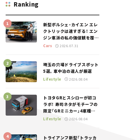
Ranking
新型ポルシェ・カイエン エレ
クトリックは速すぎる！ エン
ジン車派の私の価値観を覆し
た、新しいポルシェの走り。
Cars
2026.07.31
埼玉の穴場ドライブスポット
5選。車中泊の達人が厳選
Lifestyle
2026.08.04
トヨタGRとスシローが初コ
ラボ！ 寿司ネタがモチーフの
限定「GRミニカー」4車種が
登場。入手方法は？【クルマ
Lifestyle
2026.08.04
とホビー】
トライアンフ新型「トラッカ