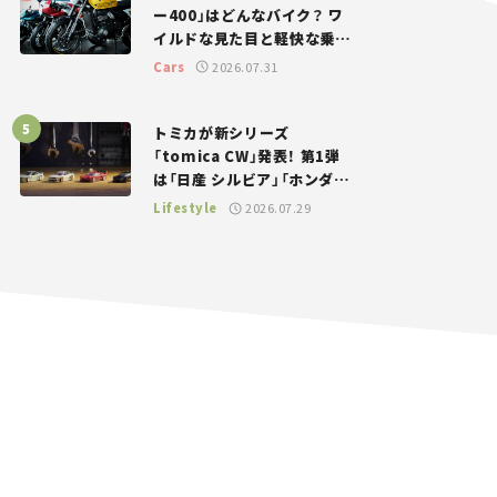
ー400」はどんなバイク？ ワ
イルドな見た目と軽快な乗り
味を両立した400ccフラット
Cars
2026.07.31
トラッカー【試乗レビュー】
トミカが新シリーズ
「tomica CW」発表！ 第1弾
は「日産 シルビア」「ホンダ
NSX」が登場。世界が注目す
Lifestyle
2026.07.29
る“JDM”に焦点【クルマとホ
ビー】