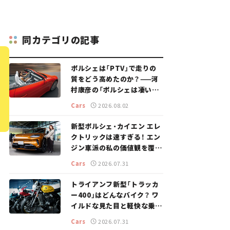
同カテゴリの記事
ポルシェは「PTV」で走りの
質をどう高めたのか？——河
村康彦の「ポルシェは凄い！」
#16
Cars
2026.08.02
新型ポルシェ・カイエン エレ
クトリックは速すぎる！ エン
ジン車派の私の価値観を覆し
た、新しいポルシェの走り。
Cars
2026.07.31
トライアンフ新型「トラッカ
ー400」はどんなバイク？ ワ
イルドな見た目と軽快な乗り
味を両立した400ccフラット
Cars
2026.07.31
トラッカー【試乗レビュー】