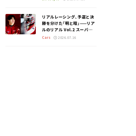
のスポットを紹介【道の駅マ
ニアの推し駅ガイド】vol.15
リアルレーシング、予選と決
勝を分けた「明と暗」——リア
ルのリアル Vol.2 スーパー
GT 2026開幕戦 岡山国際サ
Cars
2026.07.16
ーキット