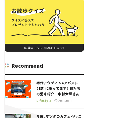
応募はこちら！（8月31日まで）
Recommend
初代アウディ S4アバント
（B5）に乗ってます！ 僕たち
の愛車紹介｜中村大輝さん
——瀬イオナと嶋田智之の
Lifestyle
2026.07.17
「クルマでざっくばらんばら
ん！」＃20
今度、マツダのカフェへ行こ