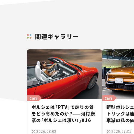
関連ギャラリー
Cars
Cars
ポルシェは「PTV」で走りの質
新型ポルシェ
をどう高めたのか？——河村康
トリックは速
彦の「ポルシェは凄い！」#16
車派の私の価
しいポルシ
2026.08.02
2026.07.31