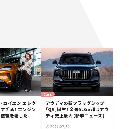
Cars
・カイエン エレク
アウディの新フラッグシップ
すぎる！ エンジン
「Q9」誕生！ 全長5.3m超はアウ
値観を覆した、新
ディ史上最大【新車ニュース】
ェの走り。
2026.07.30