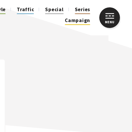
yle
Traffic
Special
Series
Campaign
MENU
CLOSE
人気のハッシュタグ
スズキ ジムニー｜Suzuki Jimny
スズキ｜Suzuki
マツダ｜Mazda
マツダ ロードスター｜Mazda Roadster