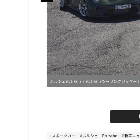
ポルシェ911 GT3 / 911 GT3ツーリングパッケージ｜Porsc
L
o
/
U
a
n
d
m
e
u
d
t
:
e
4
8
スポーツカー
ポルシェ｜Porsche
新車ニュ
.