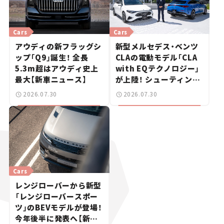
Cars
Cars
アウディの新フラッグシ
新型メルセデス・ベンツ
ップ「Q9」誕生！ 全長
CLAの電動モデル「CLA
5.3m超はアウディ史上
with EQテクノロジー」
最大【新車ニュース】
が上陸！ シューティング
ブレークも発売【新車ニ
2026.07.30
2026.07.30
ュース】
Cars
レンジローバーから新型
「レンジローバースポー
ツ」のBEVモデルが登場！
今年後半に発表へ【新車