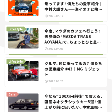
乗ってます！ 僕たちの愛車紹介｜
中村大輝さん——瀬イオナと嶋田
智之の「クルマでざっくばらんば
2026.07.17
らん！」＃20
Lifestyle
今度、マツダのカフェへ行こう！
表参道の「MAZDA TRANS
AOYAMA」で、ちょっとひと息。
——連載｜CCGとクルマでどうす
2026.07.06
る？＜第13回＞
Lifestyle
クルマ、何に乗ってるの？ 僕たち
の愛車紹介 #43｜MG ミジェッ
ト
2026.06.26
Cars
今なら“100万円前後”で買える、
国産ネオクラシックカー5選！ 値
上がり前に狙いたい、中古車探し