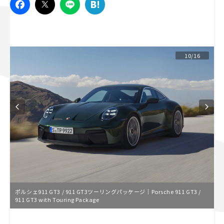
スズキ ジムニー｜Suzuki Jimny
スズキ｜Suzuki
マツダ｜Mazda
マツダ ロードスター｜Mazda Roadster
10/16
ポルシェ911 GT3 / 911 GT3ツーリングパッケージ｜Porsche 911 GT3 /
911 GT3 with Touring Package
L