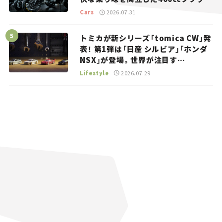
トラッカー【試乗レビュー】
Cars
2026.07.31
トミカが新シリーズ「tomica CW」発
表！ 第1弾は「日産 シルビア」「ホンダ
NSX」が登場。世界が注目す
る“JDM”に焦点【クルマとホビー】
Lifestyle
2026.07.29