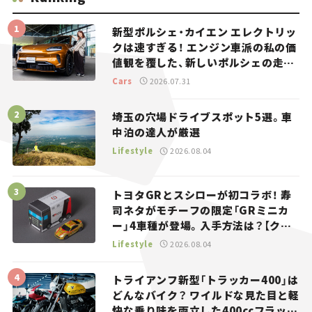
新型ポルシェ・カイエン エレクトリッ
クは速すぎる！ エンジン車派の私の価
値観を覆した、新しいポルシェの走
り。
Cars
2026.07.31
埼玉の穴場ドライブスポット5選。車
中泊の達人が厳選
Lifestyle
2026.08.04
トヨタGRとスシローが初コラボ！ 寿
司ネタがモチーフの限定「GRミニカ
ー」4車種が登場。入手方法は？【クル
マとホビー】
Lifestyle
2026.08.04
トライアンフ新型「トラッカー400」は
どんなバイク？ ワイルドな見た目と軽
快な乗り味を両立した400ccフラット