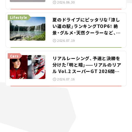
をお手伝い――ちょっとイケてるマ
2026.06.30
イカー選び #02
Lifestyle
夏のドライブにピッタリな「涼し
い道の駅」ランキングTOP6！ 絶
景・グルメ・天然クーラーなど、避
暑におすすめのスポットを紹介
2026.07.19
【道の駅マニアの推し駅ガイド】
vol.15
Cars
リアルレーシング、予選と決勝を
分けた「明と暗」——リアルのリア
ル Vol.2 スーパーGT 2026開幕
戦 岡山国際サーキット
2026.07.16