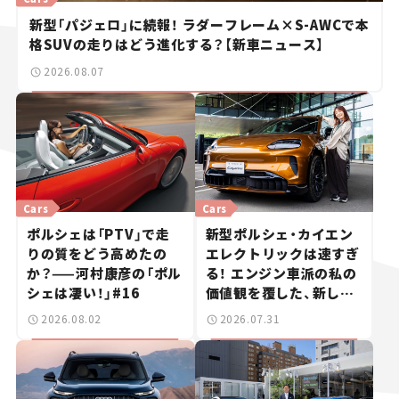
新型「パジェロ」に続報！ ラダーフレーム×S-AWCで本
格SUVの走りはどう進化する？【新車ニュース】
2026.08.07
Cars
Cars
ポルシェは「PTV」で走
新型ポルシェ・カイエン
りの質をどう高めたの
エレクトリックは速すぎ
か？——河村康彦の「ポル
る！ エンジン車派の私の
シェは凄い！」#16
価値観を覆した、新しい
ポルシェの走り。
2026.08.02
2026.07.31