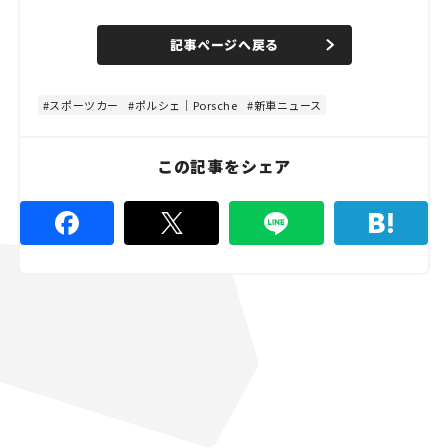
o
/
U
a
n
d
記事ページへ戻る
m
e
u
d
t
:
e
4
8
スポーツカー
ポルシェ｜Porsche
新車ニュース
.
8
9
%
この記事をシェア