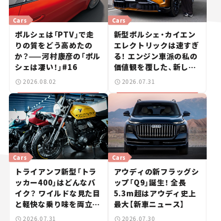
Cars
Cars
ポルシェは「PTV」で走
新型ポルシェ・カイエン
りの質をどう高めたの
エレクトリックは速すぎ
か？——河村康彦の「ポル
る！ エンジン車派の私の
シェは凄い！」#16
価値観を覆した、新しい
ポルシェの走り。
2026.08.02
2026.07.31
Cars
Cars
トライアンフ新型「トラ
アウディの新フラッグシ
ッカー400」はどんなバ
ップ「Q9」誕生！ 全長
イク？ ワイルドな見た目
5.3m超はアウディ史上
と軽快な乗り味を両立し
最大【新車ニュース】
た400ccフラットトラッ
2026.07.31
2026.07.30