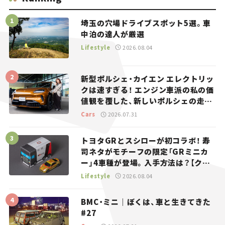
埼玉の穴場ドライブスポット5選。車
中泊の達人が厳選
Lifestyle
2026.08.04
新型ポルシェ・カイエン エレクトリッ
クは速すぎる！ エンジン車派の私の価
値観を覆した、新しいポルシェの走
り。
Cars
2026.07.31
トヨタGRとスシローが初コラボ！ 寿
司ネタがモチーフの限定「GRミニカ
ー」4車種が登場。入手方法は？【クル
マとホビー】
Lifestyle
2026.08.04
BMC・ミニ｜ぼくは、車と生きてきた
#27