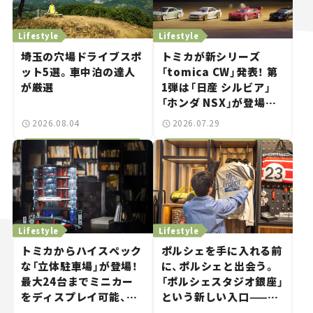
Lifestyle
Lifestyle
埼玉の穴場ドライブスポ
トミカが新シリーズ
ット5選。車中泊の達人
「tomica CW」発表！ 第
が厳選
1弾は「日産 シルビア」
「ホンダ NSX」が登場。
世界が注目す
2026.08.04
2026.07.29
る“JDM"に焦点【クルマ
とホビー】
Lifestyle
Lifestyle
トミカからハイスペック
ポルシェを手に入れる前
な「立体駐車場」が登場！
に、ポルシェと出会う。
最大24台までミニカー
「ポルシェスタジオ銀座」
をディスプレイ可能、特
という新しい入口——連
別な「日産 GT-R
載｜CCGとクルマでどう