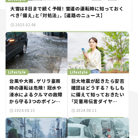
大雪は8日まで続く予報！ 雪道の運転時に知っておく
べき「備え」と「対処法」。【道路のニュース】
2025.02.06
Lifestyle
Lifestyle
台風や大雨、ゲリラ豪雨
巨大地震が起きたら安否
時の運転は危険！ 冠水や
確認はどうする？ もしも
浸水によるクルマの故障
に備えて知っておきたい
から守る3つのポイント
「災害用伝言ダイヤ
を解説。【クルマと防災】
ル“171”」と「災害用伝
2024.08.15
2024.08.11
言板“web171”」の使い
方。