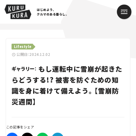
はじめよう、
クルマのある暮らし。
カテゴリ
Lifestyle
Cars
公開日：2024.12.02
もし運転中に雪崩が起きた
Lifestyle
ギャラリー：
らどうする!? 被害を防ぐための知
Traffic
識を身に着けて備えよう。【雪崩防
Special
災週間】
Series
Campaign
この記事をシェア
人気のハッシュタグ