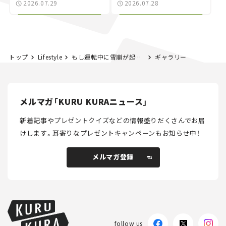
2026.07.29
2026.07.28
NISMO」も付属【クルマ
する？＜第14回＞
とホビー】
トップ
Lifestyle
もし運転中に雪崩が起きたらどうする!? 被害を防ぐための知識を身に着けて備えよう。【雪崩防災週間】
ギャラリー
メルマガ「KURU KURAニュース」
新着記事やプレゼントクイズなどの情報盛りだくさんでお届
けします。
耳寄りなプレゼントキャンペーンもお知らせ中！
メルマガ登録
メルマガ登録
follow us