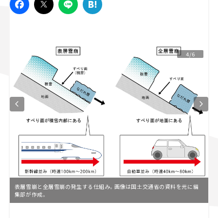
スズキ ジムニー｜Suzuki Jimny
スズキ｜Suzuki
マツダ｜Mazda
マツダ ロードスター｜Mazda Roadster
4/6
表層雪崩と全層雪崩の発生する仕組み。画像は国土交通省の資料を元に編
集部が作成。
L