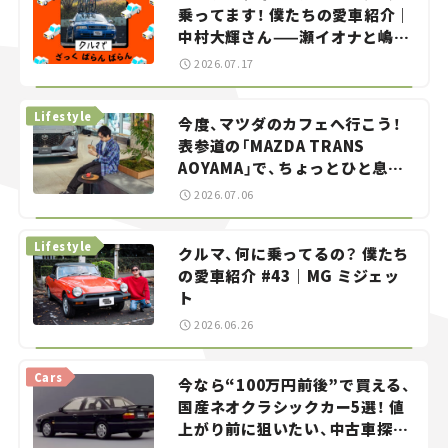
乗ってます！ 僕たちの愛車紹介｜
中村大輝さん——瀬イオナと嶋田
智之の「クルマでざっくばらんば
2026.07.17
らん！」＃20
Lifestyle
今度、マツダのカフェへ行こう！
表参道の「MAZDA TRANS
AOYAMA」で、ちょっとひと息。
——連載｜CCGとクルマでどうす
2026.07.06
る？＜第13回＞
Lifestyle
クルマ、何に乗ってるの？ 僕たち
の愛車紹介 #43｜MG ミジェッ
ト
2026.06.26
Cars
今なら“100万円前後”で買える、
国産ネオクラシックカー5選！ 値
上がり前に狙いたい、中古車探し