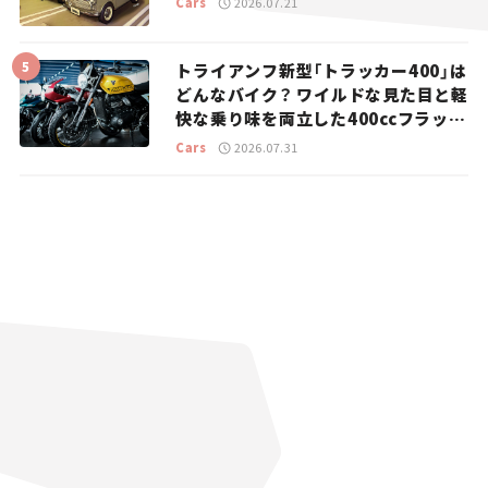
Cars
2026.07.21
トライアンフ新型「トラッカー400」は
どんなバイク？ ワイルドな見た目と軽
快な乗り味を両立した400ccフラット
トラッカー【試乗レビュー】
Cars
2026.07.31