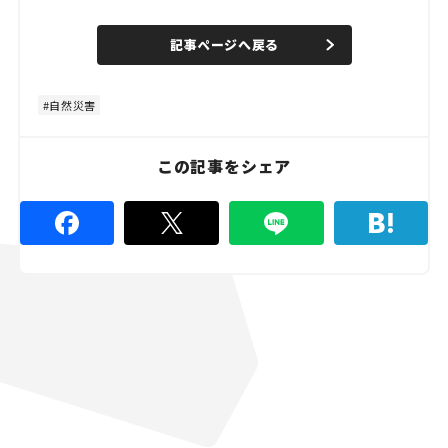
o
/
U
a
n
d
記事ページへ戻る
m
e
u
d
t
:
e
4
8
自然災害
.
8
9
%
この記事をシェア