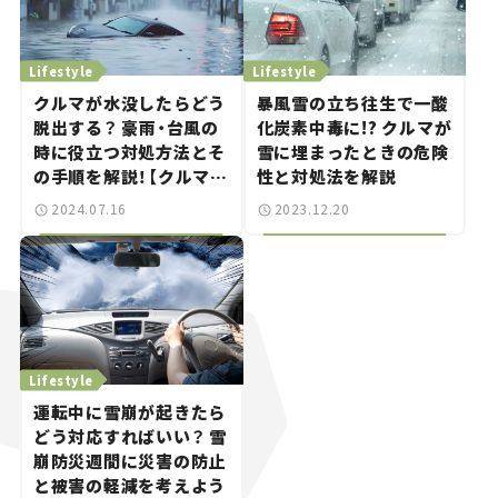
Lifestyle
Lifestyle
クルマが水没したらどう
暴風雪の立ち往生で一酸
脱出する？ 豪雨・台風の
化炭素中毒に!? クルマが
時に役立つ対処方法とそ
雪に埋まったときの危険
の手順を解説！【クルマと
性と対処法を解説
防災】
2024.07.16
2023.12.20
Lifestyle
運転中に雪崩が起きたら
どう対応すればいい？ 雪
崩防災週間に災害の防止
と被害の軽減を考えよう