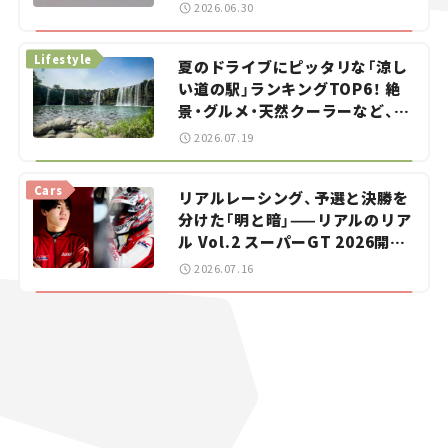
をお手伝い――ちょっとイケてるマ
2026.06.30
イカー選び #02
Lifestyle
夏のドライブにピッタリな「涼し
い道の駅」ランキングTOP6！ 絶
景・グルメ・天然クーラーなど、避
暑におすすめのスポットを紹介
2026.07.19
【道の駅マニアの推し駅ガイド】
vol.15
Cars
リアルレーシング、予選と決勝を
分けた「明と暗」——リアルのリア
ル Vol.2 スーパーGT 2026開幕
戦 岡山国際サーキット
2026.07.16