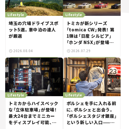
Lifestyle
Lifestyle
埼玉の穴場ドライブスポ
トミカが新シリーズ
ット5選。車中泊の達人
「tomica CW」発表！ 第
が厳選
1弾は「日産 シルビア」
「ホンダ NSX」が登場。
世界が注目す
2026.08.04
2026.07.29
る“JDM"に焦点【クルマ
とホビー】
Lifestyle
Lifestyle
トミカからハイスペック
ポルシェを手に入れる前
な「立体駐車場」が登場！
に、ポルシェと出会う。
最大24台までミニカー
「ポルシェスタジオ銀座」
をディスプレイ可能、特
という新しい入口——連
別な「日産 GT-R
載｜CCGとクルマでどう