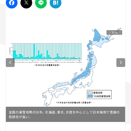
スズキ ジムニー｜Suzuki Jimny
スズキ｜Suzuki
マツダ｜Mazda
マツダ ロードスター｜Mazda Roadster
3/6
全国の豪雪地帯の分布。北海道、東北、北陸を中心として日本海側で雪崩の
危険性が高い。
L