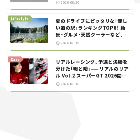
をお手伝い――ちょっとイケてるマ
2026.06.30
イカー選び #02
Lifestyle
夏のドライブにピッタリな「涼し
い道の駅」ランキングTOP6！ 絶
景・グルメ・天然クーラーなど、避
暑におすすめのスポットを紹介
2026.07.19
【道の駅マニアの推し駅ガイド】
vol.15
Cars
リアルレーシング、予選と決勝を
分けた「明と暗」——リアルのリア
ル Vol.2 スーパーGT 2026開幕
戦 岡山国際サーキット
2026.07.16