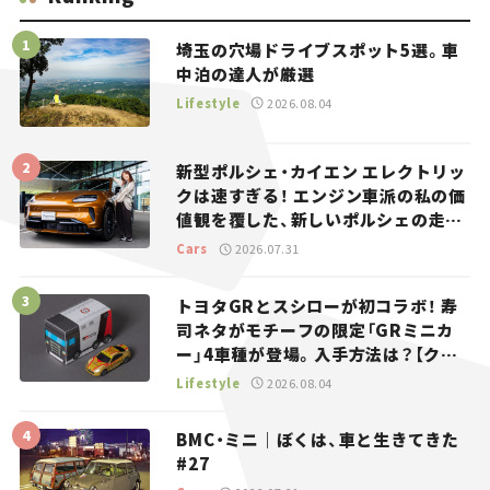
埼玉の穴場ドライブスポット5選。車
中泊の達人が厳選
Lifestyle
2026.08.04
新型ポルシェ・カイエン エレクトリッ
クは速すぎる！ エンジン車派の私の価
値観を覆した、新しいポルシェの走
り。
Cars
2026.07.31
トヨタGRとスシローが初コラボ！ 寿
司ネタがモチーフの限定「GRミニカ
ー」4車種が登場。入手方法は？【クル
マとホビー】
Lifestyle
2026.08.04
BMC・ミニ｜ぼくは、車と生きてきた
#27