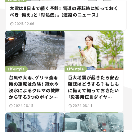
大雪は8日まで続く予報！ 雪道の運転時に知っておく
べき「備え」と「対処法」。【道路のニュース】
2025.02.06
Lifestyle
Lifestyle
台風や大雨、ゲリラ豪雨
巨大地震が起きたら安否
時の運転は危険！ 冠水や
確認はどうする？ もしも
浸水によるクルマの故障
に備えて知っておきたい
から守る3つのポイント
「災害用伝言ダイヤ
を解説。【クルマと防災】
ル“171”」と「災害用伝
2024.08.15
2024.08.11
言板“web171”」の使い
方。