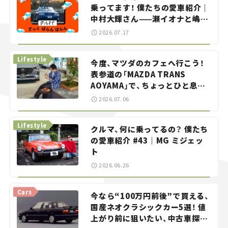
乗ってます！ 僕たちの愛車紹介｜
中村大輝さん——瀬イオナと嶋田
智之の「クルマでざっくばらんば
2026.07.17
らん！」＃20
Lifestyle
今度、マツダのカフェへ行こう！
表参道の「MAZDA TRANS
AOYAMA」で、ちょっとひと息。
——連載｜CCGとクルマでどうす
2026.07.06
る？＜第13回＞
Lifestyle
クルマ、何に乗ってるの？ 僕たち
の愛車紹介 #43｜MG ミジェッ
ト
2026.06.26
Cars
今なら“100万円前後”で買える、
国産ネオクラシックカー5選！ 値
上がり前に狙いたい、中古車探し