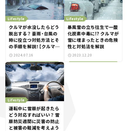
Lifestyle
Lifestyle
クルマが水没したらどう
暴風雪の立ち往生で一酸
脱出する？ 豪雨・台風の
化炭素中毒に!? クルマが
時に役立つ対処方法とそ
雪に埋まったときの危険
の手順を解説！【クルマと
性と対処法を解説
防災】
2024.07.16
2023.12.20
Lifestyle
運転中に雪崩が起きたら
どう対応すればいい？ 雪
崩防災週間に災害の防止
と被害の軽減を考えよう