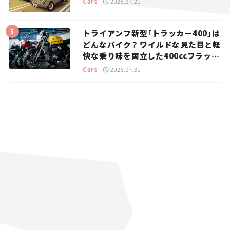
Cars
2026.07.21
トライアンフ新型「トラッカー400」は
どんなバイク？ ワイルドな見た目と軽
快な乗り味を両立した400ccフラット
トラッカー【試乗レビュー】
Cars
2026.07.31