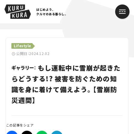
はじめよう、
クルマのある暮らし。
カテゴリ
Lifestyle
Cars
公開日：2024.12.02
もし運転中に雪崩が起きた
Lifestyle
ギャラリー：
らどうする!? 被害を防ぐための知
Traffic
識を身に着けて備えよう。【雪崩防
Special
災週間】
Series
Campaign
この記事をシェア
人気のハッシュタグ