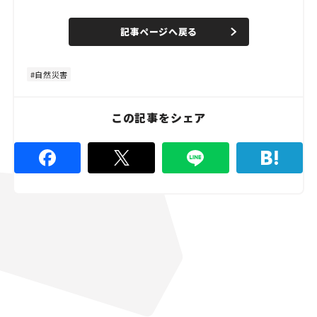
o
/
U
a
n
d
記事ページへ戻る
m
e
u
d
t
:
e
4
8
自然災害
.
8
9
%
この記事をシェア