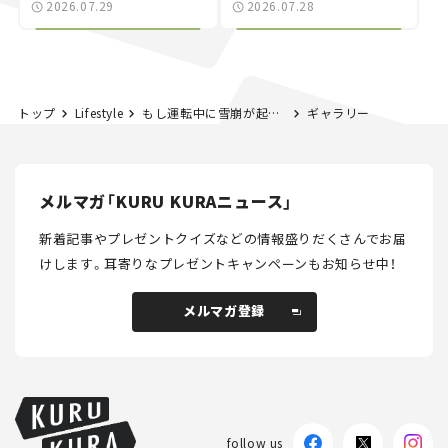
2026.07.29
2026.07.28
NISMO」も付属【クルマ
する？＜第14回＞
とホビー】
トップ
Lifestyle
もし運転中に雪崩が起きたらどうする!? 被害を防ぐための知識を身に着けて備えよう。【雪崩防災週間】
ギャラリー
メルマガ「KURU KURAニュース」
新着記事やプレゼントクイズなどの情報盛りだくさんでお届
けします。
耳寄りなプレゼントキャンペーンもお知らせ中！
メルマガ登録
メルマガ登録
follow us