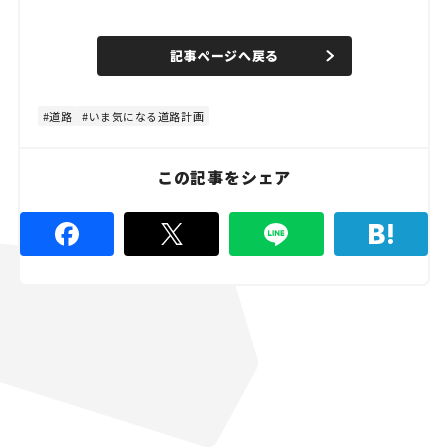
L
o
/
U
a
n
d
記事ページへ戻る
m
e
u
d
t
:
e
8
0
道路
いま気になる道路計画
.
0
0
%
この記事をシェア