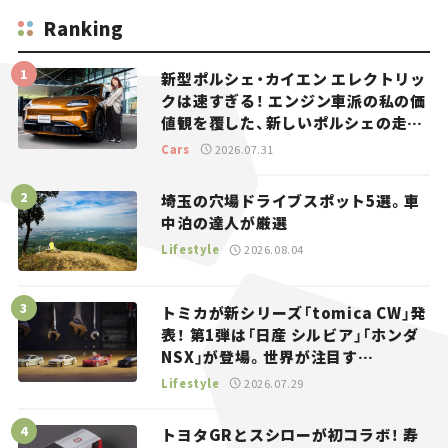
Ranking
新型ポルシェ・カイエン エレクトリッ
クは速すぎる！ エンジン車派の私の価
値観を覆した、新しいポルシェの走
り。
Cars
2026.07.31
埼玉の穴場ドライブスポット5選。車
中泊の達人が厳選
Lifestyle
2026.08.04
トミカが新シリーズ「tomica CW」発
表！ 第1弾は「日産 シルビア」「ホンダ
NSX」が登場。世界が注目す
る“JDM”に焦点【クルマとホビー】
Lifestyle
2026.07.29
トヨタGRとスシローが初コラボ！ 寿