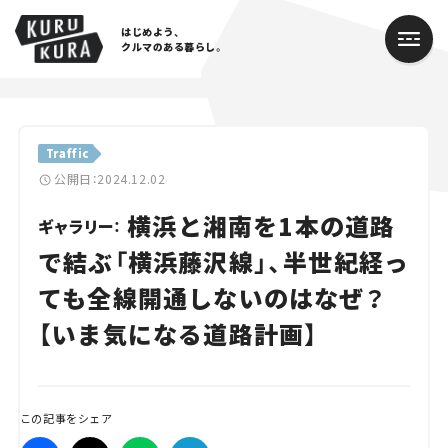
はじめよう、
クルマのある暮らし。
カテゴリ
Traffic
Cars
公開日：2024.12.02
横浜と湘南を1本の道路
Lifestyle
ギャラリー：
で結ぶ「横浜藤沢線」、半世紀経っ
Traffic
ても全線開通しないのはなぜ？
Special
【いま気になる道路計画】
Series
Campaign
この記事をシェア
人気のハッシュタグ