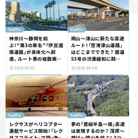
Traffic
Traffic
神奈川～静岡を結
岡山～津山に新たな高速
ぶ！“第3の東名”「伊豆湘
ルート！「空港津山道路」
南道路」が具体化へ前
はどこまでできた？ 国道
進。ルート帯の複数案検
53号の渋滞緩和に期待。
討へ。熱海まで信号ゼロ
岡山市側でも動きが【い
2026.08.05
2026.08.04
が実現？ 【いま気になる
ま気になる道路計画】
道路計画】
Traffic
Traffic
レクサスがヘリコプター
夢の「房総半島一周」高速
運航サービス開始！「レク
は実現するのか？ 茂原～
サスフライト」で陸・海・
鴨川～館山を結ぶ！ 3つ