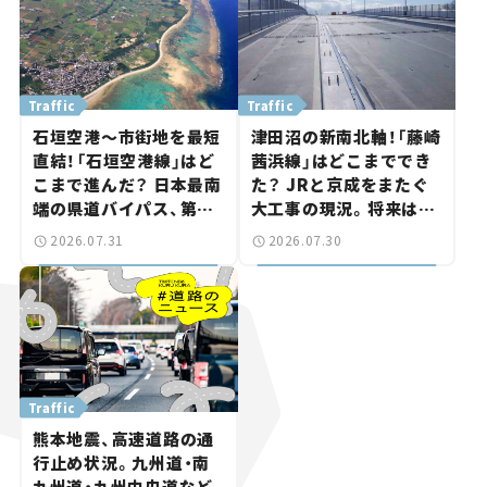
Traffic
Traffic
石垣空港～市街地を最短
津田沼の新南北軸！「藤崎
直結！「石垣空港線」はど
茜浜線」はどこまででき
こまで進んだ？ 日本最南
た？ JRと京成をまたぐ
端の県道バイパス、第2
大工事の現況。将来は
工区も延伸開通 【いま気
「習志野～鎌ケ谷」を最短
2026.07.31
2026.07.30
になる道路計画】
直結【いま気になる道路
計画】
Traffic
熊本地震、高速道路の通
行止め状況。九州道・南
九州道・九州中央道など