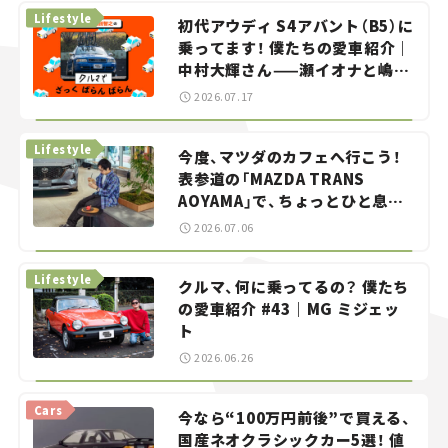
Lifestyle
初代アウディ S4アバント（B5）に
乗ってます！ 僕たちの愛車紹介｜
中村大輝さん——瀬イオナと嶋田
智之の「クルマでざっくばらんば
2026.07.17
らん！」＃20
Lifestyle
今度、マツダのカフェへ行こう！
表参道の「MAZDA TRANS
AOYAMA」で、ちょっとひと息。
——連載｜CCGとクルマでどうす
2026.07.06
る？＜第13回＞
Lifestyle
クルマ、何に乗ってるの？ 僕たち
の愛車紹介 #43｜MG ミジェッ
ト
2026.06.26
Cars
今なら“100万円前後”で買える、
国産ネオクラシックカー5選！ 値