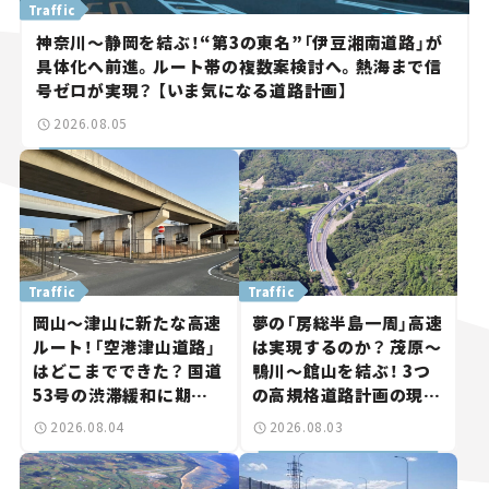
Traffic
神奈川～静岡を結ぶ！“第3の東名”「伊豆湘南道路」が
具体化へ前進。ルート帯の複数案検討へ。熱海まで信
号ゼロが実現？ 【いま気になる道路計画】
2026.08.05
Traffic
Traffic
岡山～津山に新たな高速
夢の「房総半島一周」高速
ルート！「空港津山道路」
は実現するのか？ 茂原～
はどこまでできた？ 国道
鴨川～館山を結ぶ！ 3つ
53号の渋滞緩和に期待。
の高規格道路計画の現
岡山市側でも動きが【い
状。「館山鴨川道路」で検
2026.08.04
2026.08.03
ま気になる道路計画】
討進む【いま気になる道
路計画】