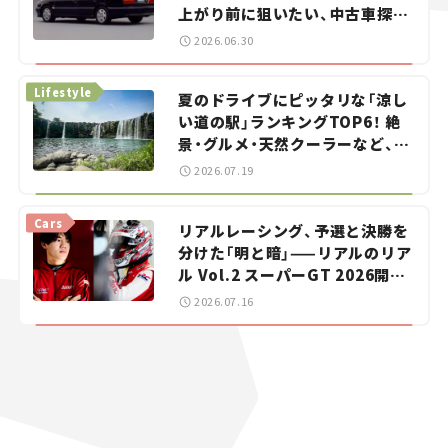
上がり前に狙いたい、中古車探し
をお手伝い――ちょっとイケてるマ
2026.06.30
イカー選び #02
Lifestyle
夏のドライブにピッタリな「涼し
い道の駅」ランキングTOP6！ 絶
景・グルメ・天然クーラーなど、避
暑におすすめのスポットを紹介
2026.07.19
【道の駅マニアの推し駅ガイド】
vol.15
Cars
リアルレーシング、予選と決勝を
分けた「明と暗」——リアルのリア
ル Vol.2 スーパーGT 2026開幕
戦 岡山国際サーキット
2026.07.16