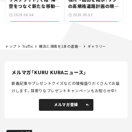
空をつなぐ新たな移動体
の高規格道路計画の現
験とは
状。「館山鴨川道路」で検
2026.08.04
2026.08.03
討進む【いま気になる道
路計画】
トップ
Traffic
横浜と湘南を1本の道路で結ぶ「横浜藤沢線」、半世紀経っても全線開通しないのはなぜ？ 【いま気になる道路計画】
ギャラリー
メルマガ「KURU KURAニュース」
新着記事やプレゼントクイズなどの情報盛りだくさんでお届
けします。
耳寄りなプレゼントキャンペーンもお知らせ中！
メルマガ登録