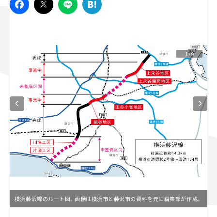
スズキ ジムニー｜Suzuki Jimny
スズキ｜Suzuki
マツダ｜Mazda
マツダ ロードスター｜Mazda Roadster
1/9
横浜藤沢線のルート図。画像は横浜市と藤沢市の資料を元に編集部が作成。