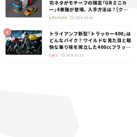
司ネタがモチーフの限定「GRミニカ
ー」4車種が登場。入手方法は？【クル
マとホビー】
Lifestyle
2026.08.04
トライアンフ新型「トラッカー400」は
どんなバイク？ ワイルドな見た目と軽
快な乗り味を両立した400ccフラット
トラッカー【試乗レビュー】
Cars
2026.07.31