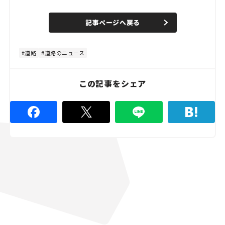
o
/
U
a
n
d
記事ページへ戻る
m
e
u
d
t
:
e
4
8
道路
道路のニュース
.
8
9
%
この記事をシェア