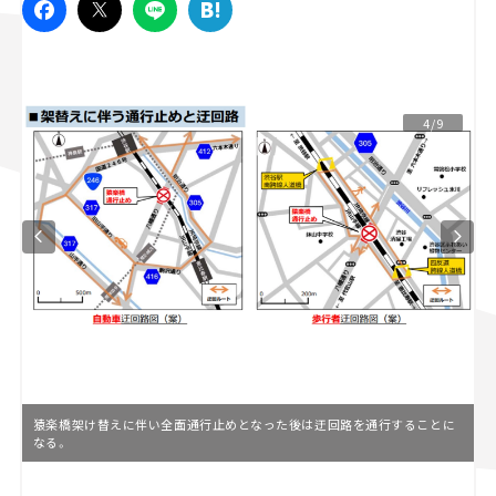
スズキ ジムニー｜Suzuki Jimny
スズキ｜Suzuki
マツダ｜Mazda
マツダ ロードスター｜Mazda Roadster
4/9
猿楽橋架け替えに伴い全面通行止めとなった後は迂回路を通行することに
なる。
L