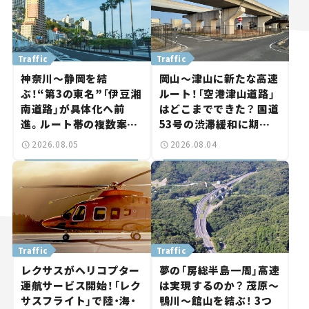
Traffic
Traffic
神奈川～静岡を結
岡山～津山に新たな高速
ぶ！“第3の東名”「伊豆湘
ルート！「空港津山道路」
南道路」が具体化へ前
はどこまでできた？ 国道
進。ルート帯の複数案検
53号の渋滞緩和に期待。
討へ。熱海まで信号ゼロ
岡山市側でも動きが【い
2026.08.05
2026.08.04
が実現？ 【いま気になる
ま気になる道路計画】
道路計画】
Traffic
Traffic
レクサスがヘリコプター
夢の「房総半島一周」高速
運航サービス開始！「レク
は実現するのか？ 茂原～
サスフライト」で陸・海・
鴨川～館山を結ぶ！ 3つ