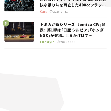
快な乗り味を両立した400ccフラット
トラッカー【試乗レビュー】
Cars
2026.07.31
トミカが新シリーズ「tomica CW」発
表！ 第1弾は「日産 シルビア」「ホンダ
NSX」が登場。世界が注目す
る“JDM”に焦点【クルマとホビー】
Lifestyle
2026.07.29