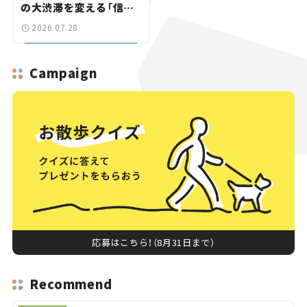
の大渋滞を変える「信号
ゼロ」バイパスも事業化
2026.07.28
へ【いま気になる道路計
画】
Campaign
応募はこちら！（8月31日まで）
Recommend