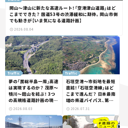
岡山～津山に新たな高速ルート！「空港津山道路」はど
こまでできた？ 国道53号の渋滞緩和に期待。岡山市側
でも動きが【いま気になる道路計画】
2026.08.04
Traffic
Traffic
夢の「房総半島一周」高速
石垣空港～市街地を最短
は実現するのか？ 茂原～
直結！「石垣空港線」はど
鴨川～館山を結ぶ！ 3つ
こまで進んだ？ 日本最南
の高規格道路計画の現
端の県道バイパス、第2
状。「館山鴨川道路」で検
工区も延伸開通 【いま気
2026.08.03
2026.07.31
討進む【いま気になる道
になる道路計画】
路計画】