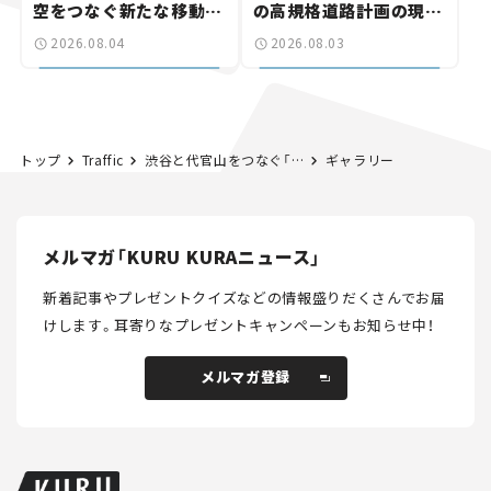
空をつなぐ新たな移動体
の高規格道路計画の現
験とは
状。「館山鴨川道路」で検
2026.08.04
2026.08.03
討進む【いま気になる道
路計画】
トップ
Traffic
渋谷と代官山をつなぐ「猿楽橋」が架け替えに！ 2026年度から10年以上も通行止めって本当？【道路のニュース】
ギャラリー
メルマガ「KURU KURAニュース」
新着記事やプレゼントクイズなどの情報盛りだくさんでお届
けします。
耳寄りなプレゼントキャンペーンもお知らせ中！
メルマガ登録