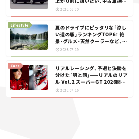
上がり前に狙いたい、中古車探し
をお手伝い――ちょっとイケてるマ
2026.06.30
イカー選び #02
Lifestyle
夏のドライブにピッタリな「涼し
い道の駅」ランキングTOP6！ 絶
景・グルメ・天然クーラーなど、避
暑におすすめのスポットを紹介
2026.07.19
【道の駅マニアの推し駅ガイド】
vol.15
Cars
リアルレーシング、予選と決勝を
分けた「明と暗」——リアルのリア
ル Vol.2 スーパーGT 2026開幕
戦 岡山国際サーキット
2026.07.16