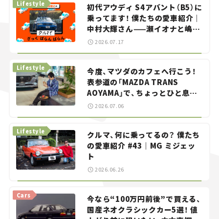
Lifestyle
初代アウディ S4アバント（B5）に
乗ってます！ 僕たちの愛車紹介｜
中村大輝さん——瀬イオナと嶋田
智之の「クルマでざっくばらんば
2026.07.17
らん！」＃20
Lifestyle
今度、マツダのカフェへ行こう！
表参道の「MAZDA TRANS
AOYAMA」で、ちょっとひと息。
——連載｜CCGとクルマでどうす
2026.07.06
る？＜第13回＞
Lifestyle
クルマ、何に乗ってるの？ 僕たち
の愛車紹介 #43｜MG ミジェッ
ト
2026.06.26
Cars
今なら“100万円前後”で買える、
国産ネオクラシックカー5選！ 値