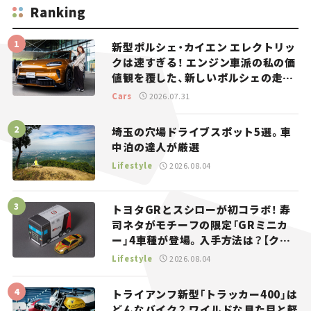
Ranking
新型ポルシェ・カイエン エレクトリッ
クは速すぎる！ エンジン車派の私の価
値観を覆した、新しいポルシェの走
り。
Cars
2026.07.31
埼玉の穴場ドライブスポット5選。車
中泊の達人が厳選
Lifestyle
2026.08.04
トヨタGRとスシローが初コラボ！ 寿
司ネタがモチーフの限定「GRミニカ
ー」4車種が登場。入手方法は？【クル
マとホビー】
Lifestyle
2026.08.04
トライアンフ新型「トラッカー400」は
どんなバイク？ ワイルドな見た目と軽