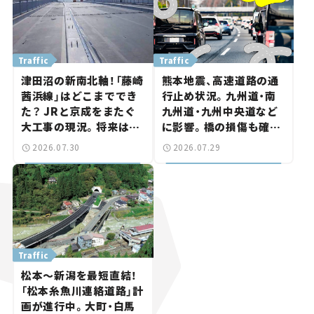
Traffic
Traffic
津田沼の新南北軸！「藤崎
熊本地震、高速道路の通
茜浜線」はどこまででき
行止め状況。九州道・南
た？ JRと京成をまたぐ
九州道・九州中央道など
大工事の現況。将来は
に影響。橋の損傷も確認
「習志野～鎌ケ谷」を最短
【道路のニュース】
2026.07.30
2026.07.29
直結【いま気になる道路
計画】
Traffic
松本～新潟を最短直結！
「松本糸魚川連絡道路」計
画が進行中。大町・白馬