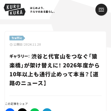
はじめよう、
クルマのある暮らし。
カテゴリ
Traffic
Cars
公開日：2024.11.20
渋谷と代官山をつなぐ「猿
Lifestyle
ギャラリー：
楽橋」が架け替えに！ 2026年度から
Traffic
10年以上も通行止めって本当？【道
Special
路のニュース】
Series
Campaign
この記事をシェア
人気のハッシュタグ