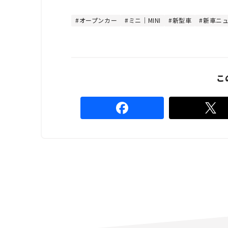
t
:
e
4
4
オープンカー
ミニ｜MINI
新型車
新車ニ
.
4
4
%
こ