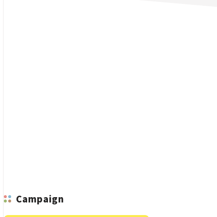
n
Campaign