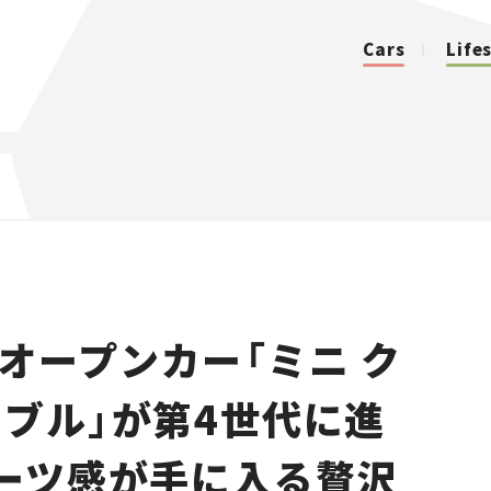
Cars
Life
カテゴリ
Cars
Lifestyle
座オープンカー「ミニ ク
Traffic
チブル」が第4世代に進
Special
ポーツ感が手に入る贅沢
Series