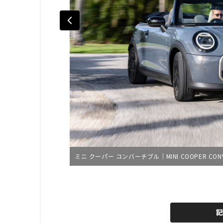
ミニ クーパー コンバーチブル｜MINI COOPER CONV
L
o
/
U
a
n
d
m
e
u
d