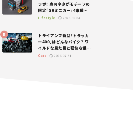
ラボ！ 寿司ネタがモチーフの
限定「GRミニカー」4車種が
登場。入手方法は？【クルマ
Lifestyle
2026.08.04
とホビー】
トライアンフ新型「トラッカ
ー400」はどんなバイク？ ワ
イルドな見た目と軽快な乗り
味を両立した400ccフラット
Cars
2026.07.31
トラッカー【試乗レビュー】