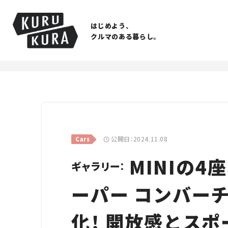
はじめよう、
クルマのある暮らし。
公開日：2024.11.08
Cars
MINIの4
ギャラリー：
ーパー コンバー
化！ 開放感とス