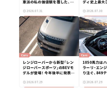
車派の私の価値観を覆した、新
ディ史上最大
しいポルシェの走り。
2026.07.31
2026.07.30
Cars
Cars
レンジローバーから新型「レン
1050馬力は
ジローバースポーツ」のBEVモ
ラーリ・エン
デルが登場！ 今年後半に発表へ
り注ぐ、849
【新車ニュース】
イダーに試乗
2026.07.29
2026.07.29