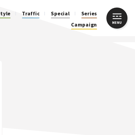
style
Traffic
Special
Series
MENU
CLOSE
Campaign
人気のハッシュタグ
スズキ ジムニー｜Suzuki Jimny
スズキ｜Suzuki
マツダ｜Mazda
マツダ ロードスター｜Mazda Roadster