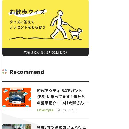
応募はこちら！（8月31日まで）
Recommend
初代アウディ S4アバント
（B5）に乗ってます！ 僕たち
の愛車紹介｜中村大輝さん
——瀬イオナと嶋田智之の
Lifestyle
2026.07.17
「クルマでざっくばらんばら
ん！」＃20
今度、マツダのカフェへ行こ