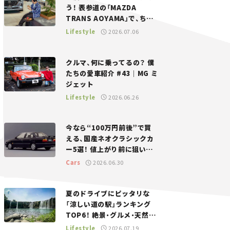
う！ 表参道の「MAZDA
TRANS AOYAMA」で、ちょ
っとひと息。——連載｜CCG
Lifestyle
2026.07.06
とクルマでどうする？＜第13
回＞
クルマ、何に乗ってるの？ 僕
たちの愛車紹介 #43｜MG ミ
ジェット
Lifestyle
2026.06.26
今なら“100万円前後”で買
える、国産ネオクラシックカ
ー5選！ 値上がり前に狙いた
い、中古車探しをお手伝い――ち
Cars
2026.06.30
ょっとイケてるマイカー選び
#02
夏のドライブにピッタリな
「涼しい道の駅」ランキング
TOP6！ 絶景・グルメ・天然ク
ーラーなど、避暑におすすめ
Lifestyle
2026.07.19