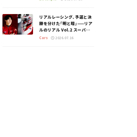
のスポットを紹介【道の駅マ
ニアの推し駅ガイド】vol.15
リアルレーシング、予選と決
勝を分けた「明と暗」——リア
ルのリアル Vol.2 スーパー
GT 2026開幕戦 岡山国際サ
Cars
2026.07.16
ーキット