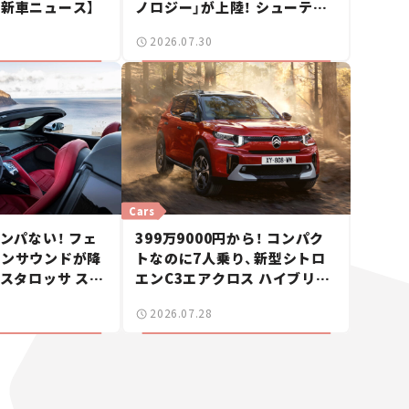
【新車ニュース】
ノロジー」が上陸！ シューティ
ングブレークも発売【新車ニュ
2026.07.30
ース】
Cars
ハンパない！ フェ
399万9000円から！ コンパク
ジンサウンドが降
トなのに7人乗り、新型シトロ
テスタロッサ スパ
エンC3エアクロス ハイブリッ
。
ドが上陸【新車ニュース】
2026.07.28