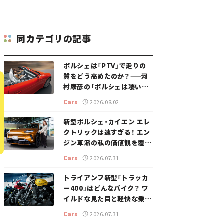
同カテゴリの記事
ポルシェは「PTV」で走りの
質をどう高めたのか？——河
村康彦の「ポルシェは凄い！」
#16
Cars
2026.08.02
新型ポルシェ・カイエン エレ
クトリックは速すぎる！ エン
ジン車派の私の価値観を覆し
た、新しいポルシェの走り。
Cars
2026.07.31
トライアンフ新型「トラッカ
ー400」はどんなバイク？ ワ
イルドな見た目と軽快な乗り
味を両立した400ccフラット
Cars
2026.07.31
トラッカー【試乗レビュー】