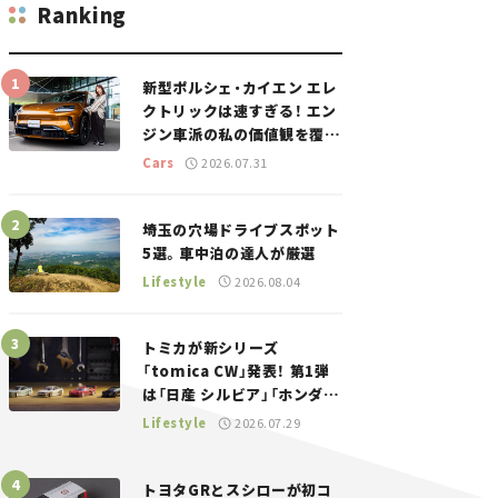
Ranking
新型ポルシェ・カイエン エレ
クトリックは速すぎる！ エン
ジン車派の私の価値観を覆し
た、新しいポルシェの走り。
Cars
2026.07.31
埼玉の穴場ドライブスポット
5選。車中泊の達人が厳選
Lifestyle
2026.08.04
トミカが新シリーズ
「tomica CW」発表！ 第1弾
は「日産 シルビア」「ホンダ
NSX」が登場。世界が注目す
Lifestyle
2026.07.29
る“JDM”に焦点【クルマとホ
ビー】
トヨタGRとスシローが初コ