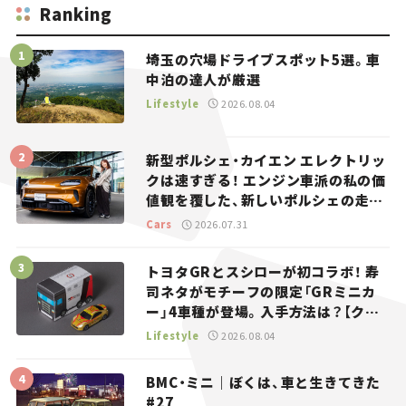
Ranking
埼玉の穴場ドライブスポット5選。車
中泊の達人が厳選
Lifestyle
2026.08.04
新型ポルシェ・カイエン エレクトリッ
クは速すぎる！ エンジン車派の私の価
値観を覆した、新しいポルシェの走
り。
Cars
2026.07.31
トヨタGRとスシローが初コラボ！ 寿
司ネタがモチーフの限定「GRミニカ
ー」4車種が登場。入手方法は？【クル
マとホビー】
Lifestyle
2026.08.04
BMC・ミニ｜ぼくは、車と生きてきた
#27