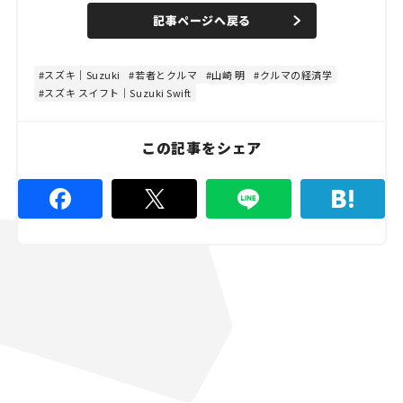
n
d
記事ページへ戻る
m
e
u
d
t
:
e
4
8
スズキ｜Suzuki
若者とクルマ
山崎 明
クルマの経済学
.
スズキ スイフト｜Suzuki Swift
8
9
%
この記事をシェア