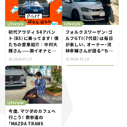
Lifestyle
Lifestyle
初代アウディ S4アバン
フォルクスワーゲン・ゴ
ト（B5）に乗ってます！ 僕
ルフGTI（7代目）は毎日
たちの愛車紹介｜中村大
が楽しい。オーナー・児
輝さん——瀬イオナと嶋
林幸輔さんが語る“ちょ
田智之の「クルマでざっ
うどいいスポーツカ
2026.07.17
2026.07.10
くばらんばらん！」＃20
ー”の魅力
Lifestyle
今度、マツダのカフェへ
行こう！ 表参道の
「MAZDA TRANS