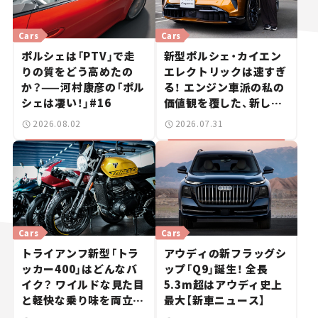
Cars
Cars
ポルシェは「PTV」で走
新型ポルシェ・カイエン
りの質をどう高めたの
エレクトリックは速すぎ
か？——河村康彦の「ポル
る！ エンジン車派の私の
シェは凄い！」#16
価値観を覆した、新しい
ポルシェの走り。
2026.08.02
2026.07.31
Cars
Cars
トライアンフ新型「トラ
アウディの新フラッグシ
ッカー400」はどんなバ
ップ「Q9」誕生！ 全長
イク？ ワイルドな見た目
5.3m超はアウディ史上
と軽快な乗り味を両立し
最大【新車ニュース】
た400ccフラットトラッ