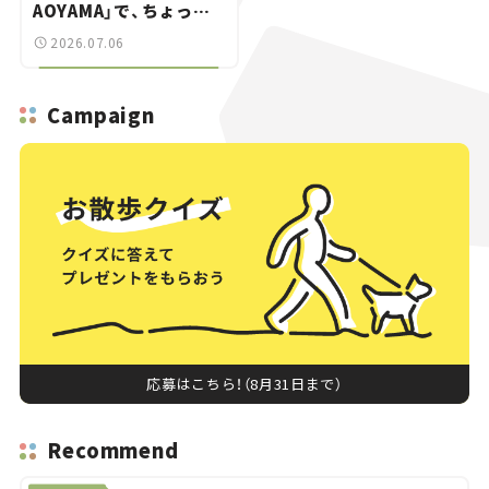
AOYAMA」で、ちょっと
ひと息。——連載｜CCG
2026.07.06
とクルマでどうする？＜
第13回＞
Campaign
応募はこちら！（8月31日まで）
Recommend