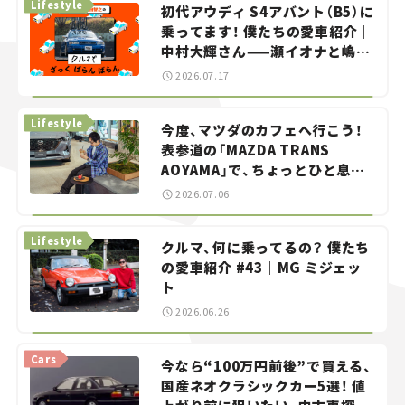
Lifestyle
初代アウディ S4アバント（B5）に
乗ってます！ 僕たちの愛車紹介｜
中村大輝さん——瀬イオナと嶋田
智之の「クルマでざっくばらんば
2026.07.17
らん！」＃20
Lifestyle
今度、マツダのカフェへ行こう！
表参道の「MAZDA TRANS
AOYAMA」で、ちょっとひと息。
——連載｜CCGとクルマでどうす
2026.07.06
る？＜第13回＞
Lifestyle
クルマ、何に乗ってるの？ 僕たち
の愛車紹介 #43｜MG ミジェッ
ト
2026.06.26
Cars
今なら“100万円前後”で買える、
国産ネオクラシックカー5選！ 値