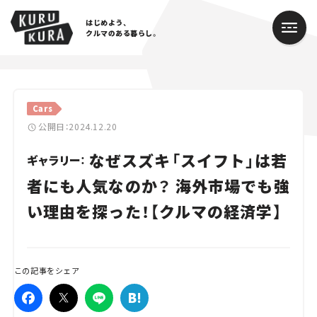
はじめよう、
クルマのある暮らし。
カテゴリ
Cars
Cars
公開日：2024.12.20
なぜスズキ「スイフト」は若
Lifestyle
ギャラリー：
者にも人気なのか？ 海外市場でも強
Traffic
い理由を探った！【クルマの経済学】
Special
Series
この記事をシェア
Campaign
人気のハッシュタグ