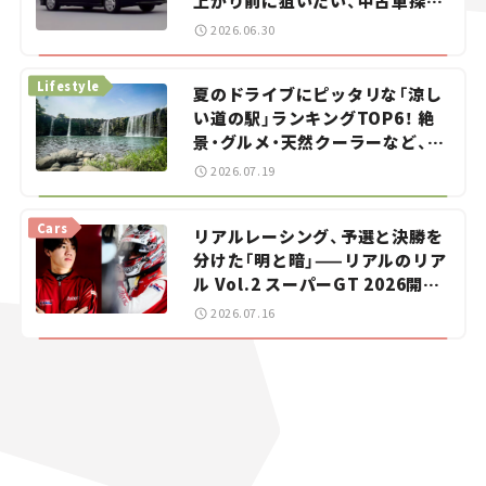
上がり前に狙いたい、中古車探し
をお手伝い――ちょっとイケてるマ
2026.06.30
イカー選び #02
Lifestyle
夏のドライブにピッタリな「涼し
い道の駅」ランキングTOP6！ 絶
景・グルメ・天然クーラーなど、避
暑におすすめのスポットを紹介
2026.07.19
【道の駅マニアの推し駅ガイド】
vol.15
Cars
リアルレーシング、予選と決勝を
分けた「明と暗」——リアルのリア
ル Vol.2 スーパーGT 2026開幕
戦 岡山国際サーキット
2026.07.16