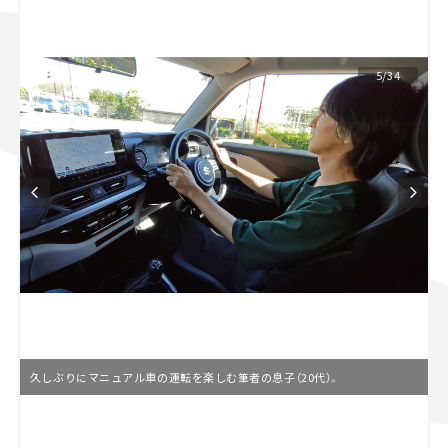
スズキ ジムニー｜Suzuki Jimny
スズキ｜Suzuki
マツダ｜Mazda
マツダ ロードスター｜Mazda Roadster
5/34
久しぶりにマニュアル車の運転を楽しむ筆者の息子（20代）。
L
o
/
U
a