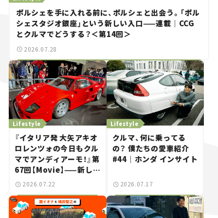
ポルシェを手に入れる前に、ポルシェと出会う。「ポル
シェスタジオ銀座」という新しい入口——連載｜CCG
とクルマでどうする？＜第14回＞
2026.07.28
Lifestyle
Lifestyle
『イタリア発 大矢アキオ
クルマ、何に乗ってる
ロレンツォの今日もクル
の？ 僕たちの愛車紹介
マでアンディアーモ！』第
#44｜ホンダ インサイト
67回【Movie】——新しい
スーパーカーショーで起
2026.07.22
2026.07.17
きた、若者たちの「驚き」