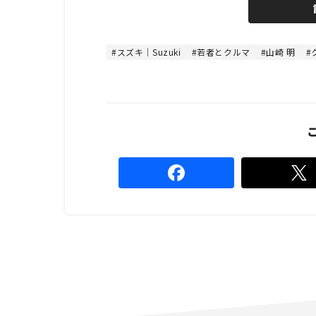
m
e
u
d
t
:
e
4
4
スズキ｜Suzuki
若者とクルマ
山崎 明
.
4
4
%