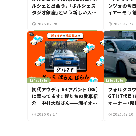
ルシェと出会う。「ポルシェス
ンツォの今
タジオ銀座」という新しい入口
ィアーモ！』第
——連載｜CCGとクルマでどう
——新しい
2026.07.28
2026.07.22
する？＜第14回＞
で起きた、若
Lifestyle
Lifestyle
初代アウディ S4アバント（B5）
フォルクスワ
に乗ってます！ 僕たちの愛車紹
GTI（7代
介｜中村大輝さん——瀬イオナ
オーナー・児
と嶋田智之の「クルマでざっく
る“ちょうど
2026.07.17
2026.07.10
ばらんばらん！」＃20
ー”の魅力