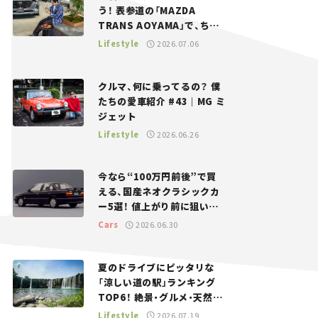
う！ 表参道の「MAZDA
TRANS AOYAMA」で、ちょ
っとひと息。——連載｜CCG
Lifestyle
2026.07.06
とクルマでどうする？＜第13
回＞
クルマ、何に乗ってるの？ 僕
たちの愛車紹介 #43｜MG ミ
ジェット
Lifestyle
2026.06.26
今なら“100万円前後”で買
える、国産ネオクラシックカ
ー5選！ 値上がり前に狙いた
い、中古車探しをお手伝い――ち
Cars
2026.06.30
ょっとイケてるマイカー選び
#02
夏のドライブにピッタリな
「涼しい道の駅」ランキング
TOP6！ 絶景・グルメ・天然ク
ーラーなど、避暑におすすめ
Lifestyle
2026.07.19