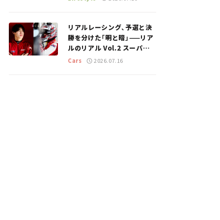
のスポットを紹介【道の駅マ
ニアの推し駅ガイド】vol.15
リアルレーシング、予選と決
勝を分けた「明と暗」——リア
ルのリアル Vol.2 スーパー
GT 2026開幕戦 岡山国際サ
Cars
2026.07.16
ーキット