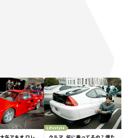
Lifestyle
 大矢アキオ ロレ
クルマ、何に乗ってるの？ 僕た