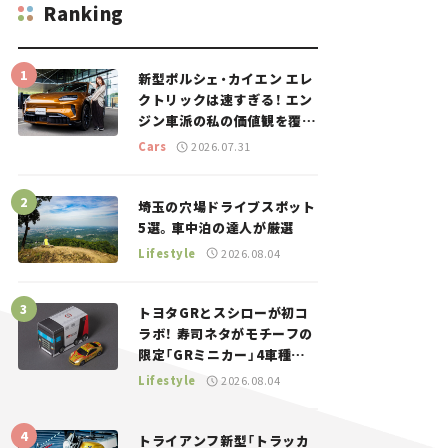
Ranking
新型ポルシェ・カイエン エレ
クトリックは速すぎる！ エン
ジン車派の私の価値観を覆し
た、新しいポルシェの走り。
Cars
2026.07.31
埼玉の穴場ドライブスポット
5選。車中泊の達人が厳選
Lifestyle
2026.08.04
トヨタGRとスシローが初コ
ラボ！ 寿司ネタがモチーフの
限定「GRミニカー」4車種が
登場。入手方法は？【クルマ
Lifestyle
2026.08.04
とホビー】
トライアンフ新型「トラッカ