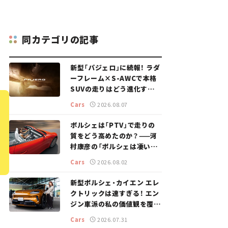
同カテゴリの記事
新型「パジェロ」に続報！ ラダ
ーフレーム×S-AWCで本格
SUVの走りはどう進化する？
【新車ニュース】
Cars
2026.08.07
ポルシェは「PTV」で走りの
質をどう高めたのか？——河
村康彦の「ポルシェは凄い！」
#16
Cars
2026.08.02
新型ポルシェ・カイエン エレ
クトリックは速すぎる！ エン
ジン車派の私の価値観を覆し
た、新しいポルシェの走り。
Cars
2026.07.31