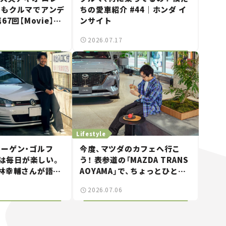
日もクルマでアンデ
ちの愛車紹介 #44｜ホンダ イ
67回【Movie】
ンサイト
スーパーカーショー
2026.07.17
者たちの「驚き」
Lifestyle
ーゲン・ゴルフ
今度、マツダのカフェへ行こ
目）は毎日が楽しい。
う！ 表参道の「MAZDA TRANS
林幸輔さんが語
AOYAMA」で、ちょっとひと
いいスポーツカ
息。——連載｜CCGとクルマで
2026.07.06
どうする？＜第13回＞