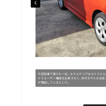
今回試乗で借りた一台。エクステリアはスイフトら
トでユーザー構成を比較すると、先代モデルは女性
が増加しているという。
L
o
/
U
a
n
d