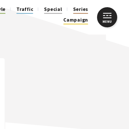
yle
Traffic
Special
Series
Campaign
MENU
CLOSE
人気のハッシュタグ
スズキ ジムニー｜Suzuki Jimny
スズキ｜Suzuki
マツダ｜Mazda
マツダ ロードスター｜Mazda Roadster