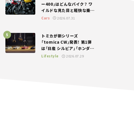
ー400」はどんなバイク？ ワ
イルドな見た目と軽快な乗り
味を両立した400ccフラット
Cars
2026.07.31
トラッカー【試乗レビュー】
トミカが新シリーズ
「tomica CW」発表！ 第1弾
は「日産 シルビア」「ホンダ
NSX」が登場。世界が注目す
Lifestyle
2026.07.29
る“JDM”に焦点【クルマとホ
ビー】