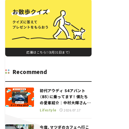
応募はこちら！（8月31日まで）
Recommend
初代アウディ S4アバント
（B5）に乗ってます！ 僕たち
の愛車紹介｜中村大輝さん
——瀬イオナと嶋田智之の
Lifestyle
2026.07.17
「クルマでざっくばらんばら
ん！」＃20
今度、マツダのカフェへ行こ