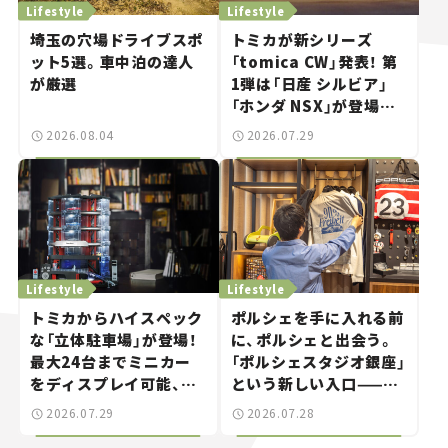
Lifestyle
Lifestyle
埼玉の穴場ドライブスポ
トミカが新シリーズ
ット5選。車中泊の達人
「tomica CW」発表！ 第
が厳選
1弾は「日産 シルビア」
「ホンダ NSX」が登場。
世界が注目す
2026.08.04
2026.07.29
る“JDM"に焦点【クルマ
とホビー】
Lifestyle
Lifestyle
トミカからハイスペック
ポルシェを手に入れる前
な「立体駐車場」が登場！
に、ポルシェと出会う。
最大24台までミニカー
「ポルシェスタジオ銀座」
をディスプレイ可能、特
という新しい入口——連
別な「日産 GT-R
載｜CCGとクルマでどう
2026.07.29
2026.07.28
NISMO」も付属【クルマ
する？＜第14回＞