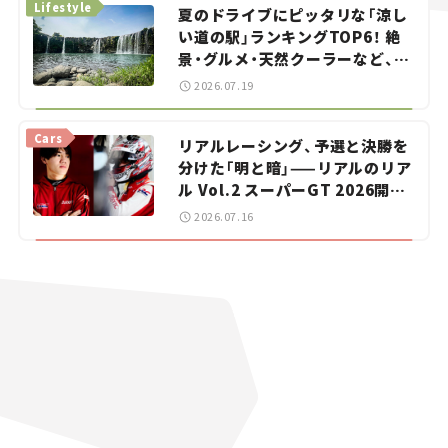
Lifestyle
夏のドライブにピッタリな「涼し
い道の駅」ランキングTOP6！ 絶
景・グルメ・天然クーラーなど、避
暑におすすめのスポットを紹介
2026.07.19
【道の駅マニアの推し駅ガイド】
vol.15
Cars
リアルレーシング、予選と決勝を
分けた「明と暗」——リアルのリア
ル Vol.2 スーパーGT 2026開幕
戦 岡山国際サーキット
2026.07.16