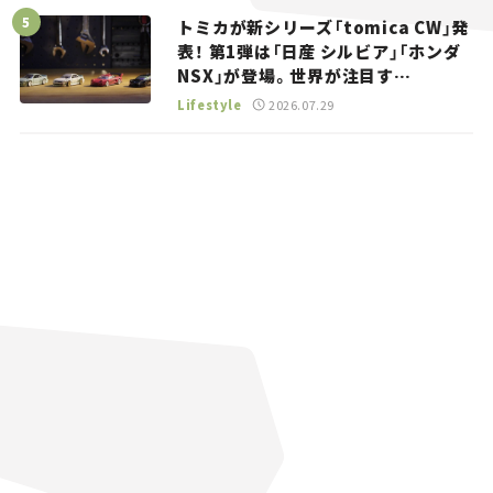
トミカが新シリーズ「tomica CW」発
表！ 第1弾は「日産 シルビア」「ホンダ
NSX」が登場。世界が注目す
る“JDM”に焦点【クルマとホビー】
Lifestyle
2026.07.29