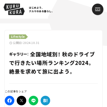
はじめよう、
クルマのある暮らし。
カテゴリ
Lifestyle
Cars
公開日：2024.10.31
全国地域別！ 秋のドライブ
Lifestyle
ギャラリー：
で行きたい場所ランキング2024。
Traffic
絶景を求めて旅に出よう。
Special
Series
この記事をシェア
Campaign
人気のハッシュタグ