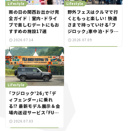
Lifestyle
Lifestyle
雨の日の関西お出かけ完
野外フェスはクルマで行
全ガイド｜室内・ドライ
くともっと楽しい！ 快適
ブで楽しむデートにもお
さまで持っていける「フ
すすめの施設17選
ジロック」車中泊・ドライ
ブガイド。
2026.07.14
2026.07.09
Lifestyle
「フジロック’26」で「デ
ィフェンダー」に乗れ
る!? 最新モデル展示＆会
場内送迎サービス「FUJI
ROCK go round」で冒
2026.07.03
険気分を楽しもう。