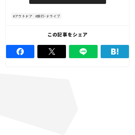
u
d
t
:
e
4
8
アウトドア
旅行・ドライブ
.
8
9
%
この記事をシェア