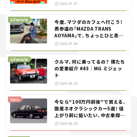
智之の「クルマでざっくばらんば
2026.07.17
らん！」＃20
Lifestyle
今度、マツダのカフェへ行こう！
表参道の「MAZDA TRANS
AOYAMA」で、ちょっとひと息。
——連載｜CCGとクルマでどうす
2026.07.06
る？＜第13回＞
Lifestyle
クルマ、何に乗ってるの？ 僕たち
の愛車紹介 #43｜MG ミジェッ
ト
2026.06.26
Cars
今なら“100万円前後”で買える、
国産ネオクラシックカー5選！ 値
上がり前に狙いたい、中古車探し
をお手伝い――ちょっとイケてるマ
2026.06.30
イカー選び #02