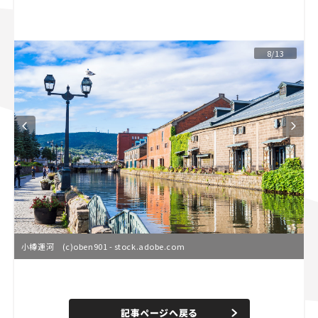
スズキ ジムニー｜Suzuki Jimny
スズキ｜Suzuki
マツダ｜Mazda
マツダ ロードスター｜Mazda Roadster
8/13
小樽運河 (c)oben901 - stock.adobe.com
L
o
/
U
a
n
d
記事ページへ戻る
m
e