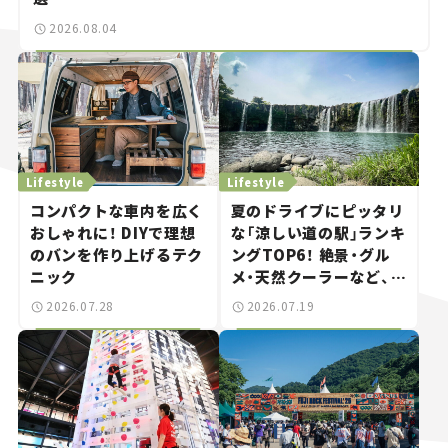
2026.08.04
Lifestyle
Lifestyle
コンパクトな車内を広く
夏のドライブにピッタリ
おしゃれに！ DIYで理想
な「涼しい道の駅」ランキ
のバンを作り上げるテク
ングTOP6！ 絶景・グル
ニック
メ・天然クーラーなど、避
暑におすすめのスポット
2026.07.28
2026.07.19
を紹介【道の駅マニアの
推し駅ガイド】vol.15