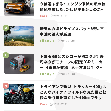
クは速すぎる！ エンジン車派の私の価
値観を覆した、新しいポルシェの走
り。
Cars
2026.07.31
埼玉の穴場ドライブスポット5選。車
中泊の達人が厳選
Lifestyle
2026.08.04
トヨタGRとスシローが初コラボ！ 寿
司ネタがモチーフの限定「GRミニカ
ー」4車種が登場。入手方法は？【クル
マとホビー】
Lifestyle
2026.08.04
トライアンフ新型「トラッカー400」は
どんなバイク？ ワイルドな見た目と軽
快な乗り味を両立した400ccフラット
トラッカー【試乗レビュー】
Cars
2026.07.31