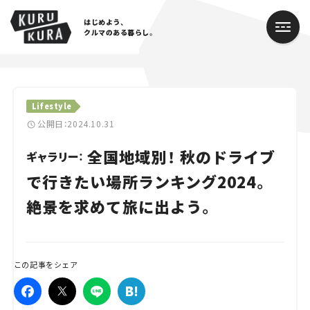
はじめよう、
クルマのある暮らし。
カテゴリ
Lifestyle
Cars
公開日：2024.10.31
全国地域別！ 秋のドライブ
Lifestyle
ギャラリー：
で行きたい場所ランキング2024。
Traffic
絶景を求めて旅に出よう。
Special
Series
この記事をシェア
Campaign
人気のハッシュタグ