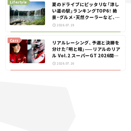
Lifestyle
夏のドライブにピッタリな「涼し
い道の駅」ランキングTOP6！ 絶
景・グルメ・天然クーラーなど、避
暑におすすめのスポットを紹介
2026.07.19
【道の駅マニアの推し駅ガイド】
vol.15
Cars
リアルレーシング、予選と決勝を
分けた「明と暗」——リアルのリア
ル Vol.2 スーパーGT 2026開幕
戦 岡山国際サーキット
2026.07.16