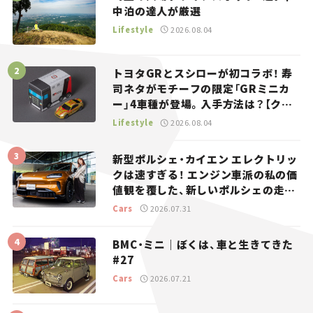
中泊の達人が厳選
Lifestyle
2026.08.04
トヨタGRとスシローが初コラボ！ 寿
司ネタがモチーフの限定「GRミニカ
ー」4車種が登場。入手方法は？【クル
マとホビー】
Lifestyle
2026.08.04
新型ポルシェ・カイエン エレクトリッ
クは速すぎる！ エンジン車派の私の価
値観を覆した、新しいポルシェの走
り。
Cars
2026.07.31
BMC・ミニ｜ぼくは、車と生きてきた
#27
Cars
2026.07.21