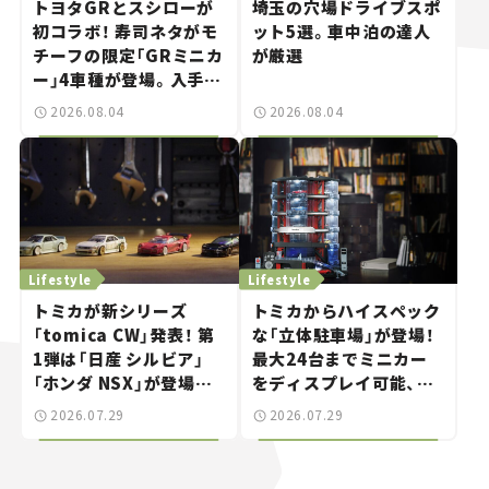
トヨタGRとスシローが
埼玉の穴場ドライブスポ
初コラボ！ 寿司ネタがモ
ット5選。車中泊の達人
チーフの限定「GRミニカ
が厳選
ー」4車種が登場。入手方
法は？【クルマとホビー】
2026.08.04
2026.08.04
Lifestyle
Lifestyle
トミカが新シリーズ
トミカからハイスペック
「tomica CW」発表！ 第
な「立体駐車場」が登場！
1弾は「日産 シルビア」
最大24台までミニカー
「ホンダ NSX」が登場。
をディスプレイ可能、特
世界が注目す
別な「日産 GT-R
2026.07.29
2026.07.29
る“JDM"に焦点【クルマ
NISMO」も付属【クルマ
とホビー】
とホビー】