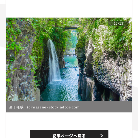
スズキ ジムニー｜Suzuki Jimny
スズキ｜Suzuki
マツダ｜Mazda
マツダ ロードスター｜Mazda Roadster
13/13
高千穂峡 (c)megane - stock.adobe.com
L
o
/
U
a
n
d
記事ページへ戻る
m
e