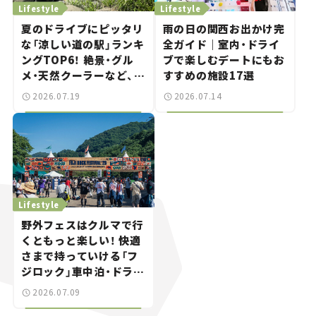
Lifestyle
Lifestyle
夏のドライブにピッタリ
雨の日の関西お出かけ完
な「涼しい道の駅」ランキ
全ガイド｜室内・ドライ
ングTOP6！ 絶景・グル
ブで楽しむデートにもお
メ・天然クーラーなど、避
すすめの施設17選
暑におすすめのスポット
2026.07.19
2026.07.14
を紹介【道の駅マニアの
推し駅ガイド】vol.15
Lifestyle
野外フェスはクルマで行
くともっと楽しい！ 快適
さまで持っていける「フ
ジロック」車中泊・ドライ
ブガイド。
2026.07.09