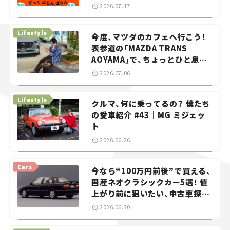
智之の「クルマでざっくばらんば
2026.07.17
らん！」＃20
Lifestyle
今度、マツダのカフェへ行こう！
表参道の「MAZDA TRANS
AOYAMA」で、ちょっとひと息。
——連載｜CCGとクルマでどうす
2026.07.06
る？＜第13回＞
Lifestyle
クルマ、何に乗ってるの？ 僕たち
の愛車紹介 #43｜MG ミジェッ
ト
2026.06.26
Cars
今なら“100万円前後”で買える、
国産ネオクラシックカー5選！ 値
上がり前に狙いたい、中古車探し
をお手伝い――ちょっとイケてるマ
2026.06.30
イカー選び #02