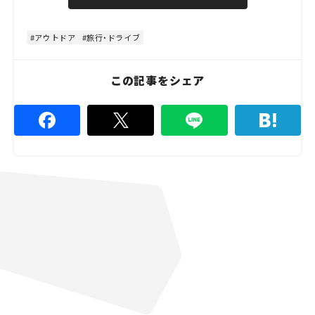
u
d
t
:
e
4
8
アウトドア
旅行・ドライブ
.
8
9
%
この記事をシェア