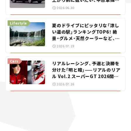
をお手伝い――ちょっとイケてるマ
2026.06.30
イカー選び #02
Lifestyle
夏のドライブにピッタリな「涼し
い道の駅」ランキングTOP6！ 絶
景・グルメ・天然クーラーなど、避
暑におすすめのスポットを紹介
2026.07.19
【道の駅マニアの推し駅ガイド】
vol.15
Cars
リアルレーシング、予選と決勝を
分けた「明と暗」——リアルのリア
ル Vol.2 スーパーGT 2026開幕
戦 岡山国際サーキット
2026.07.16