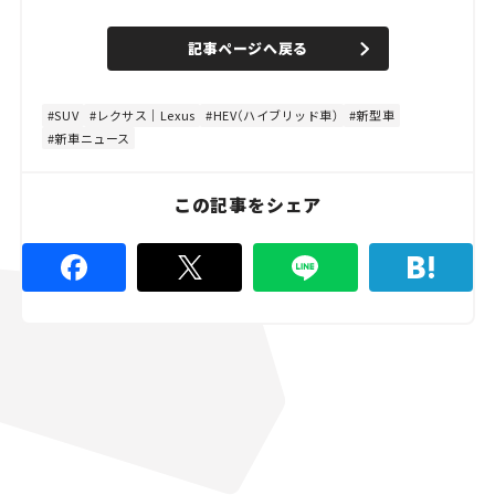
o
/
U
a
n
d
記事ページへ戻る
m
e
u
d
t
:
e
4
4
SUV
レクサス｜Lexus
HEV（ハイブリッド車）
新型車
.
新車ニュース
4
4
%
この記事をシェア