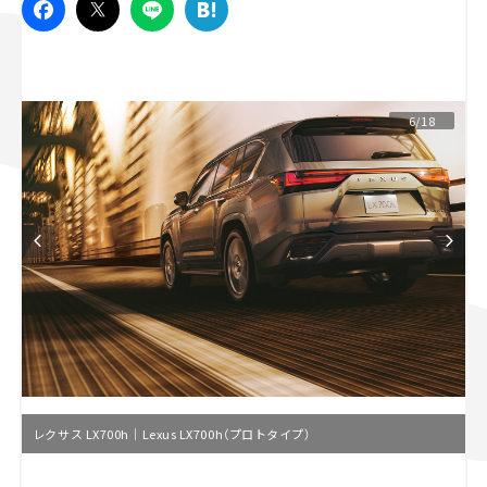
スズキ ジムニー｜Suzuki Jimny
スズキ｜Suzuki
マツダ｜Mazda
マツダ ロードスター｜Mazda Roadster
6/18
レクサス LX700h｜Lexus LX700h（プロトタイプ）
L