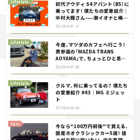
Lifestyle
初代アウディ S4アバント（B5）に
乗ってます！ 僕たちの愛車紹介｜
中村大輝さん——瀬イオナと嶋田
智之の「クルマでざっくばらんば
2026.07.17
らん！」＃20
Lifestyle
今度、マツダのカフェへ行こう！
表参道の「MAZDA TRANS
AOYAMA」で、ちょっとひと息。
——連載｜CCGとクルマでどうす
2026.07.06
る？＜第13回＞
Lifestyle
クルマ、何に乗ってるの？ 僕たち
の愛車紹介 #43｜MG ミジェッ
ト
2026.06.26
Cars
今なら“100万円前後”で買える、
国産ネオクラシックカー5選！ 値
上がり前に狙いたい、中古車探し