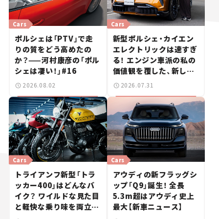
Cars
Cars
ポルシェは「PTV」で走
新型ポルシェ・カイエン
りの質をどう高めたの
エレクトリックは速すぎ
か？——河村康彦の「ポル
る！ エンジン車派の私の
シェは凄い！」#16
価値観を覆した、新しい
ポルシェの走り。
2026.08.02
2026.07.31
Cars
Cars
トライアンフ新型「トラ
アウディの新フラッグシ
ッカー400」はどんなバ
ップ「Q9」誕生！ 全長
イク？ ワイルドな見た目
5.3m超はアウディ史上
と軽快な乗り味を両立し
最大【新車ニュース】
た400ccフラットトラッ