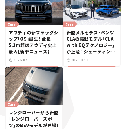
Cars
Cars
アウディの新フラッグシ
新型メルセデス・ベンツ
ップ「Q9」誕生！ 全長
CLAの電動モデル「CLA
5.3m超はアウディ史上
with EQテクノロジー」
最大【新車ニュース】
が上陸！ シューティング
ブレークも発売【新車ニ
2026.07.30
2026.07.30
ュース】
Cars
レンジローバーから新型
「レンジローバースポー
ツ」のBEVモデルが登場！