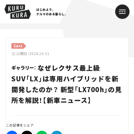
はじめよう、
クルマのある暮らし。
カテゴリ
Cars
Cars
公開日：2024.10.31
なぜレクサス最上級
Lifestyle
ギャラリー：
SUV「LX」は専用ハイブリッドを新
Traffic
開発したのか？ 新型「LX700h」の見
Special
所を解説！【新車ニュース】
Series
Campaign
この記事をシェア
人気のハッシュタグ