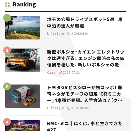
Ranking
埼玉の穴場ドライブスポット5選。車
中泊の達人が厳選
Lifestyle
2026.08.04
新型ポルシェ・カイエン エレクトリッ
クは速すぎる！ エンジン車派の私の価
値観を覆した、新しいポルシェの走
り。
Cars
2026.07.31
トヨタGRとスシローが初コラボ！ 寿
司ネタがモチーフの限定「GRミニカ
ー」4車種が登場。入手方法は？【クル
マとホビー】
Lifestyle
2026.08.04
BMC・ミニ｜ぼくは、車と生きてきた
#27