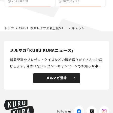
2026.07.31
2026.07.30
カー【試乗レビュー】
トップ
Cars
なぜレクサス最上級SUV「LX」は専用ハイブリッドを新開発したのか？ 新型「LX700h」の見所を解説！【新車ニュース】
ギャラリー
メルマガ「KURU KURAニュース」
新着記事やプレゼントクイズなどの情報盛りだくさんでお届
けします。
耳寄りなプレゼントキャンペーンもお知らせ中！
メルマガ登録
メルマガ登録
follow us