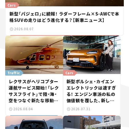
Cars
新型「パジェロ」に続報！ ラダーフレーム×S-AWCで本
格SUVの走りはどう進化する？【新車ニュース】
2026.08.07
Traffic
Cars
レクサスがヘリコプター
新型ポルシェ・カイエン
運航サービス開始！「レク
エレクトリックは速すぎ
サスフライト」で陸・海・
る！ エンジン車派の私の
空をつなぐ新たな移動体
価値観を覆した、新しい
験とは
ポルシェの走り。
2026.08.04
2026.07.31