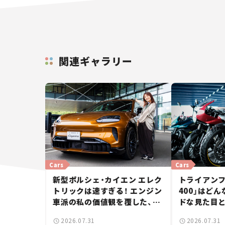
関連ギャラリー
Cars
Cars
新型ポルシェ・カイエン エレク
トライアンフ
トリックは速すぎる！ エンジン
400」はど
車派の私の価値観を覆した、新
ドな見た目
しいポルシェの走り。
立した400
2026.07.31
2026.07.31
ー【試乗レビ