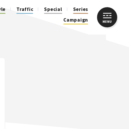
yle
Traffic
Special
Series
Campaign
MENU
CLOSE
人気のハッシュタグ
スズキ ジムニー｜Suzuki Jimny
スズキ｜Suzuki
マツダ｜Mazda
マツダ ロードスター｜Mazda Roadster