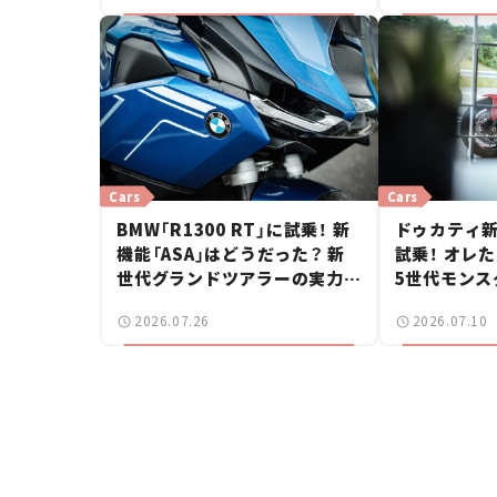
Cars
Cars
BMW「R1300 RT」に試乗！ 新
ドゥカティ新
機能「ASA」はどうだった？ 新
試乗！ オレ
世代グランドツアラーの実力に
5世代モンス
感動【試乗レビュー】
したのか？【
2026.07.26
2026.07.10