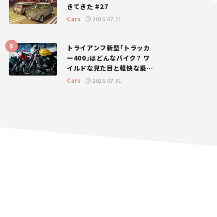
きてきた #27
Cars
2026.07.21
トライアンフ新型「トラッカ
ー400」はどんなバイク？ ワ
イルドな見た目と軽快な乗り
味を両立した400ccフラット
Cars
2026.07.31
トラッカー【試乗レビュー】