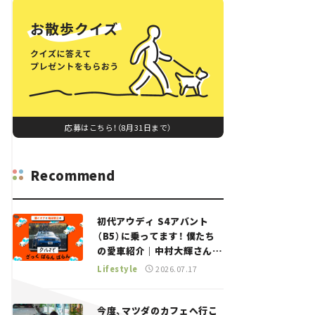
応募はこちら！（8月31日まで）
Recommend
初代アウディ S4アバント
（B5）に乗ってます！ 僕たち
の愛車紹介｜中村大輝さん
——瀬イオナと嶋田智之の
Lifestyle
2026.07.17
「クルマでざっくばらんばら
ん！」＃20
今度、マツダのカフェへ行こ