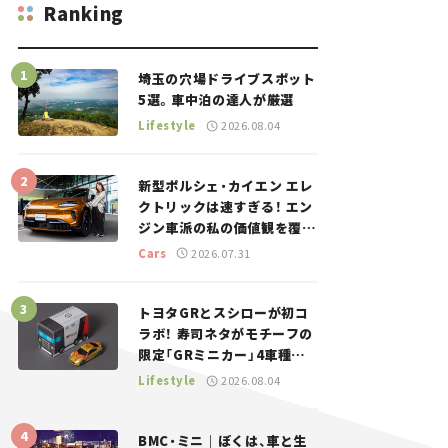
Ranking
埼玉の穴場ドライブスポット
5選。車中泊の達人が厳選
Lifestyle
2026.08.04
新型ポルシェ・カイエン エレ
クトリックは速すぎる！ エン
ジン車派の私の価値観を覆し
た、新しいポルシェの走り。
Cars
2026.07.31
トヨタGRとスシローが初コ
ラボ！ 寿司ネタがモチーフの
限定「GRミニカー」4車種が
登場。入手方法は？【クルマ
Lifestyle
2026.08.04
とホビー】
BMC・ミニ｜ぼくは、車と生