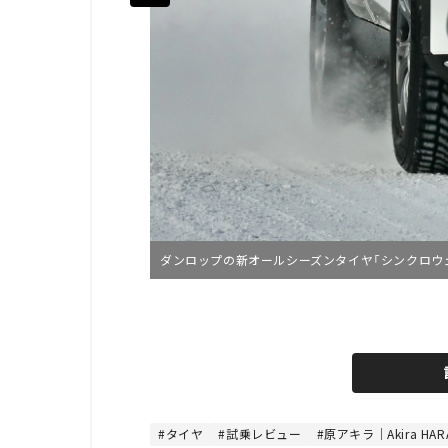
ダンロップの新オールシーズンタイヤ「シンクロウ
L
o
/
U
a
n
d
m
e
u
d
t
:
e
4
4
タイヤ
試乗レビュー
原アキラ｜Akira HAR
.