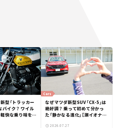
Cars
新型「トラッカー
なぜマツダ新型SUV「CX-5」は
んなバイク？ ワイル
絶好調？ 乗って初めて分かっ
と軽快な乗り味を両
た「静かなる進化」【瀬イオナの
ccフラットトラッカ
試乗レビュー】
2026.07.27
ュー】