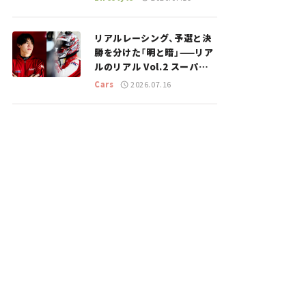
のスポットを紹介【道の駅マ
ニアの推し駅ガイド】vol.15
リアルレーシング、予選と決
勝を分けた「明と暗」——リア
ルのリアル Vol.2 スーパー
GT 2026開幕戦 岡山国際サ
Cars
2026.07.16
ーキット