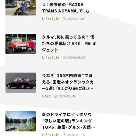
う！ 表参道の「MAZDA
TRANS AOYAMA」で、ちょ
っとひと息。——連載｜CCG
Lifestyle
2026.07.06
とクルマでどうする？＜第13
回＞
クルマ、何に乗ってるの？ 僕
たちの愛車紹介 #43｜MG ミ
ジェット
Lifestyle
2026.06.26
今なら“100万円前後”で買
える、国産ネオクラシックカ
ー5選！ 値上がり前に狙いた
い、中古車探しをお手伝い――ち
Cars
2026.06.30
ょっとイケてるマイカー選び
#02
夏のドライブにピッタリな
「涼しい道の駅」ランキング
TOP6！ 絶景・グルメ・天然ク
ーラーなど、避暑におすすめ
Lifestyle
2026.07.19