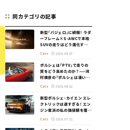
同カテゴリの記事
新型「パジェロ」に続報！ ラダ
ーフレーム×S-AWCで本格
SUVの走りはどう進化する？
【新車ニュース】
Cars
2026.08.07
ポルシェは「PTV」で走りの
質をどう高めたのか？——河
村康彦の「ポルシェは凄い！」
#16
Cars
2026.08.02
新型ポルシェ・カイエン エレ
クトリックは速すぎる！ エン
ジン車派の私の価値観を覆し
た、新しいポルシェの走り。
Cars
2026.07.31