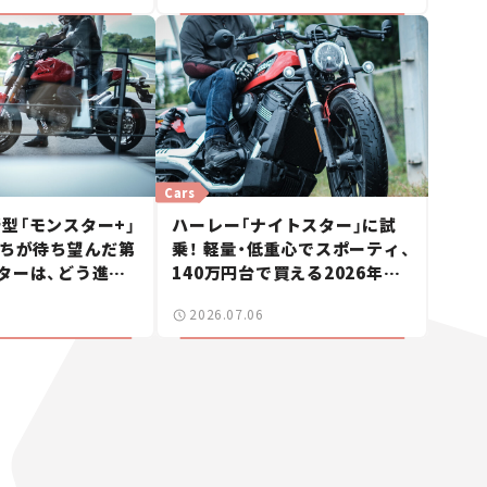
Cars
型「モンスター+」
ハーレー「ナイトスター」に試
たちが待ち望んだ第
乗！ 軽量・低重心でスポーティ、
ターは、どう進化
140万円台で買える2026年モ
試乗レビュー】
デルが魅力的過ぎた【試乗レビ
2026.07.06
ュー】