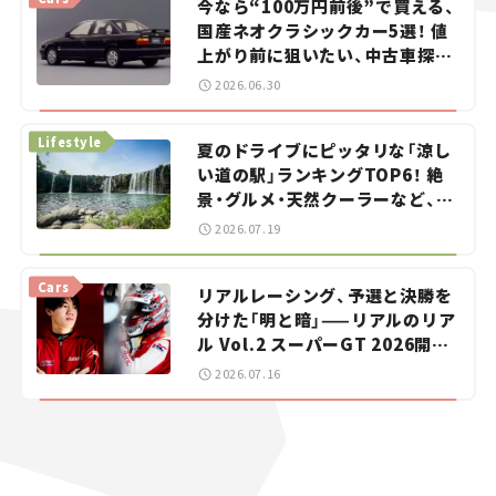
今なら“100万円前後”で買える、
国産ネオクラシックカー5選！ 値
上がり前に狙いたい、中古車探し
をお手伝い――ちょっとイケてるマ
2026.06.30
イカー選び #02
Lifestyle
夏のドライブにピッタリな「涼し
い道の駅」ランキングTOP6！ 絶
景・グルメ・天然クーラーなど、避
暑におすすめのスポットを紹介
2026.07.19
【道の駅マニアの推し駅ガイド】
vol.15
Cars
リアルレーシング、予選と決勝を
分けた「明と暗」——リアルのリア
ル Vol.2 スーパーGT 2026開幕
戦 岡山国際サーキット
2026.07.16