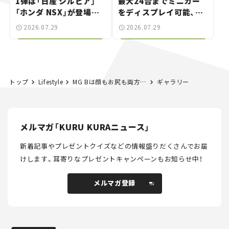
1弾は「日産 シルビア」
最大24台までミニカー
「ホンダ NSX」が登場。
をディスプレイ可能、特
世界が注目す
別な「日産 GT-R
2026.07.29
2026.07.29
る“JDM"に焦点【クルマ
NISMO」も付属【クルマ
とホビー】
とホビー】
トップ
Lifestyle
MG Bは顔もお尻も両方カワイイ！ ロードスター乗りも釘付けの英国車の魅力──ハッサンの「ワカモノ旧車オーナー探訪記」Vol.02【新連載】
ギャラリー
メルマガ「KURU KURAニュース」
新着記事やプレゼントクイズなどの情報盛りだくさんでお届
けします。
耳寄りなプレゼントキャンペーンもお知らせ中！
メルマガ登録