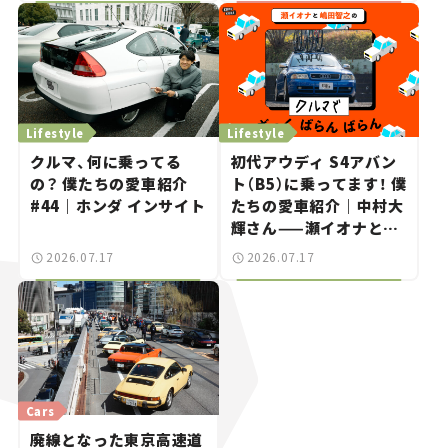
Lifestyle
Lifestyle
クルマ、何に乗ってる
初代アウディ S4アバン
の？ 僕たちの愛車紹介
ト（B5）に乗ってます！ 僕
#44｜ホンダ インサイト
たちの愛車紹介｜中村大
輝さん——瀬イオナと嶋
田智之の「クルマでざっ
2026.07.17
2026.07.17
くばらんばらん！」＃20
Cars
廃線となった東京高速道