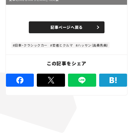
L
o
/
U
a
n
d
記事ページへ戻る
m
e
u
d
t
:
e
8
8
旧車・クラシックカー
若者とクルマ
ハッサン（高桑秀典）
.
8
9
%
この記事をシェア