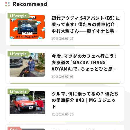
Recommend
Lifestyle
初代アウディ S4アバント（B5）に
乗ってます！ 僕たちの愛車紹介｜
中村大輝さん——瀬イオナと嶋田
智之の「クルマでざっくばらんば
2026.07.17
らん！」＃20
Lifestyle
今度、マツダのカフェへ行こう！
表参道の「MAZDA TRANS
AOYAMA」で、ちょっとひと息。
——連載｜CCGとクルマでどうす
2026.07.06
る？＜第13回＞
Lifestyle
クルマ、何に乗ってるの？ 僕たち
の愛車紹介 #43｜MG ミジェッ
ト
2026.06.26
Cars