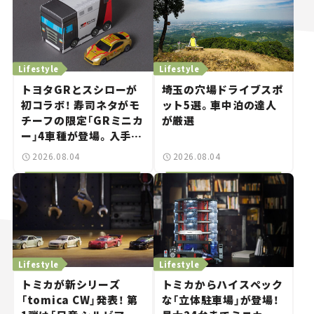
Lifestyle
Lifestyle
トヨタGRとスシローが
埼玉の穴場ドライブスポ
初コラボ！ 寿司ネタがモ
ット5選。車中泊の達人
チーフの限定「GRミニカ
が厳選
ー」4車種が登場。入手方
法は？【クルマとホビー】
2026.08.04
2026.08.04
Lifestyle
Lifestyle
トミカが新シリーズ
トミカからハイスペック
「tomica CW」発表！ 第
な「立体駐車場」が登場！