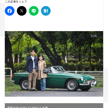
この記事をシェア
スズキ ジムニー｜Suzuki Jimny
スズキ｜Suzuki
マツダ｜Mazda
マツダ ロードスター｜Mazda Roadster
1/16
愛車のMG B Mk-3とMMさん夫妻