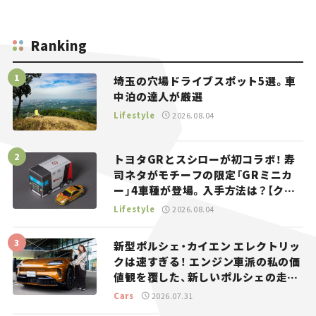
Ranking
埼玉の穴場ドライブスポット5選。車
中泊の達人が厳選
Lifestyle
2026.08.04
トヨタGRとスシローが初コラボ！ 寿
司ネタがモチーフの限定「GRミニカ
ー」4車種が登場。入手方法は？【クル
マとホビー】
Lifestyle
2026.08.04
新型ポルシェ・カイエン エレクトリッ
クは速すぎる！ エンジン車派の私の価
値観を覆した、新しいポルシェの走
り。
Cars
2026.07.31