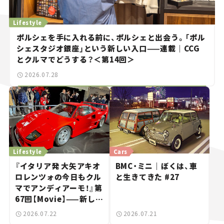
Lifestyle
ポルシェを手に入れる前に、ポルシェと出会う。「ポル
シェスタジオ銀座」という新しい入口——連載｜CCG
とクルマでどうする？＜第14回＞
2026.07.28
Lifestyle
Cars
『イタリア発 大矢アキオ
BMC・ミニ｜ぼくは、車
ロレンツォの今日もクル
と生きてきた #27
マでアンディアーモ！』第
67回【Movie】——新しい
スーパーカーショーで起
2026.07.22
2026.07.21
きた、若者たちの「驚き」