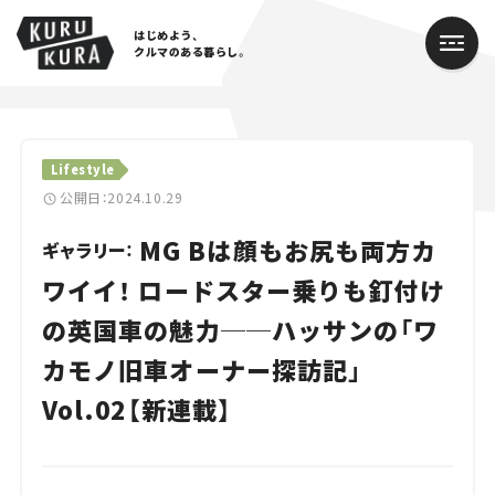
はじめよう、
クルマのある暮らし。
カテゴリ
Lifestyle
Cars
公開日：2024.10.29
MG Bは顔もお尻も両方カ
Lifestyle
ギャラリー：
ワイイ！ ロードスター乗りも釘付け
Traffic
の英国車の魅力──ハッサンの「ワ
Special
カモノ旧車オーナー探訪記」
Series
Vol.02【新連載】
Campaign
人気のハッシュタグ