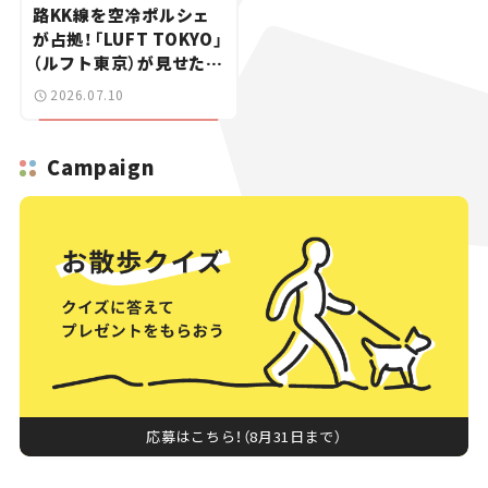
路KK線を空冷ポルシェ
が占拠！「LUFT TOKYO」
（ルフト東京）が見せた奇
跡の一日——ハッサンの
2026.07.10
週末カーミーティング通
信 #2
Campaign
応募はこちら！（8月31日まで）