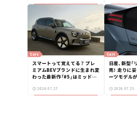
Cars
Cars
スマートって覚えてる？ プレ
日産、新型「リ
ミアムBEVブランドに生まれ変
売！ 走りに
わった最新作「#5」はミッドサ
ーツモデルが
イズSUV！【日本未発売のクル
万円から【新
2026.07.27
2026.07.25
マたち#18】