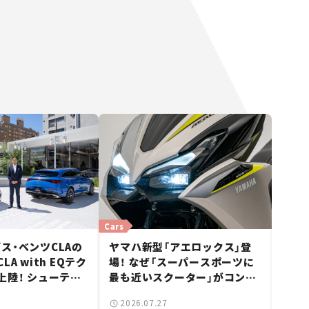
Cars
ス・ベンツCLAの
ヤマハ新型「アエロックス」登
A with EQテク
場！ なぜ「スーパースポーツに
上陸！ シューティ
最も近いスクーター」がコンセ
も発売【新車ニュ
プトなのか？【新車ニュース】
2026.07.27