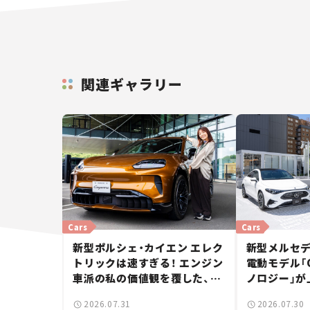
関連ギャラリー
Cars
Cars
新型ポルシェ・カイエン エレク
新型メルセデ
トリックは速すぎる！ エンジン
電動モデル「CL
車派の私の価値観を覆した、新
ノロジー」が
しいポルシェの走り。
ングブレーク
2026.07.31
2026.07.30
ース】