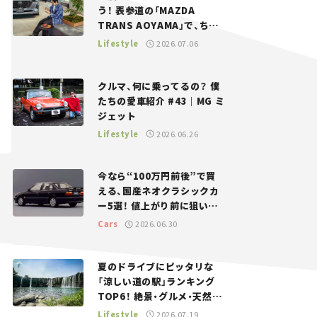
う！ 表参道の「MAZDA
TRANS AOYAMA」で、ちょ
っとひと息。——連載｜CCG
Lifestyle
2026.07.06
とクルマでどうする？＜第13
回＞
クルマ、何に乗ってるの？ 僕
たちの愛車紹介 #43｜MG ミ
ジェット
Lifestyle
2026.06.26
今なら“100万円前後”で買
える、国産ネオクラシックカ
ー5選！ 値上がり前に狙いた
い、中古車探しをお手伝い――ち
Cars
2026.06.30
ょっとイケてるマイカー選び
#02
夏のドライブにピッタリな
「涼しい道の駅」ランキング
TOP6！ 絶景・グルメ・天然ク
ーラーなど、避暑におすすめ
Lifestyle
2026.07.19