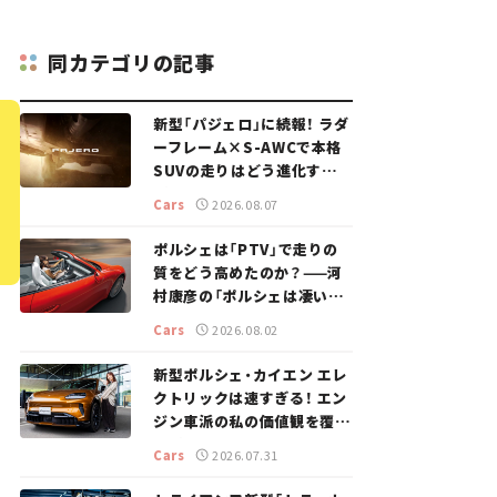
同カテゴリの記事
新型「パジェロ」に続報！ ラダ
ーフレーム×S-AWCで本格
SUVの走りはどう進化する？
【新車ニュース】
Cars
2026.08.07
ポルシェは「PTV」で走りの
質をどう高めたのか？——河
村康彦の「ポルシェは凄い！」
#16
Cars
2026.08.02
新型ポルシェ・カイエン エレ
クトリックは速すぎる！ エン
ジン車派の私の価値観を覆し
た、新しいポルシェの走り。
Cars
2026.07.31