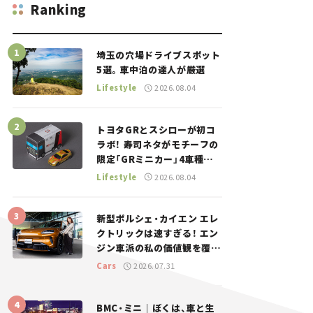
Ranking
埼玉の穴場ドライブスポット
5選。車中泊の達人が厳選
Lifestyle
2026.08.04
トヨタGRとスシローが初コ
ラボ！ 寿司ネタがモチーフの
限定「GRミニカー」4車種が
登場。入手方法は？【クルマ
Lifestyle
2026.08.04
とホビー】
新型ポルシェ・カイエン エレ
クトリックは速すぎる！ エン
ジン車派の私の価値観を覆し
た、新しいポルシェの走り。
Cars
2026.07.31
BMC・ミニ｜ぼくは、車と生