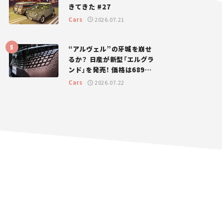
きてきた #27
Cars
2026.07.21
“アルヴェル”の牙城を崩せ
るか？ 日産が新型「エルグラ
ンド」を発売！ 価格は689万
円から【新車ニュース】
Cars
2026.07.22