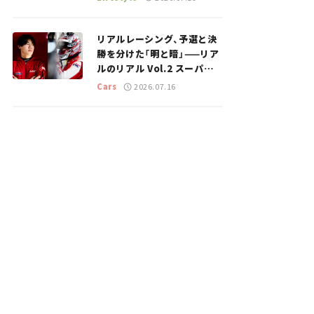
のスポットを紹介【道の駅マ
ニアの推し駅ガイド】vol.15
リアルレーシング、予選と決
勝を分けた「明と暗」——リア
ルのリアル Vol.2 スーパー
GT 2026開幕戦 岡山国際サ
Cars
2026.07.16
ーキット