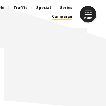
yle
Traffic
Special
Series
Campaign
MENU
CLOSE
人気のハッシュタグ
スズキ ジムニー｜Suzuki Jimny
スズキ｜Suzuki
マツダ｜Mazda
マツダ ロードスター｜Mazda Roadster