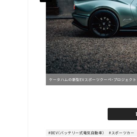
ケータハムの新型EVスポーツクーペ・プロジェクト
L
o
/
U
a
n
d
m
e
u
d
t
:
e
4
8
BEV（バッテリー式電気自動車）
スポーツカー
.