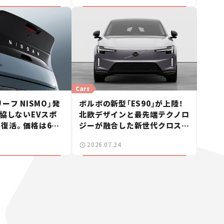
Cars
ーフ NISMO」発
ボルボの新型「ES90」が上陸！
妥協しないEVスポ
北欧デザインと最先端テクノロ
復活。価格は660
ジーが融合した新世代クロスオ
車ニュース】
ーバー【新車ニュース】
2026.07.24