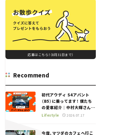
応募はこちら！（8月31日まで）
Recommend
初代アウディ S4アバント
（B5）に乗ってます！ 僕たち
の愛車紹介｜中村大輝さん
——瀬イオナと嶋田智之の
Lifestyle
2026.07.17
「クルマでざっくばらんばら
ん！」＃20
今度、マツダのカフェへ行こ