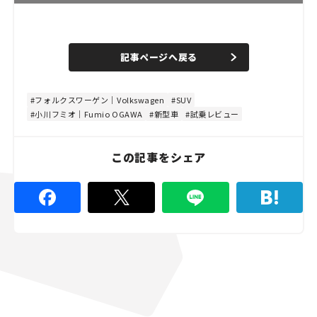
L
o
/
U
a
n
d
記事ページへ戻る
m
e
u
d
t
:
e
5
3
フォルクスワーゲン｜Volkswagen
SUV
.
小川フミオ｜Fumio OGAWA
新型車
試乗レビュー
3
3
%
この記事をシェア