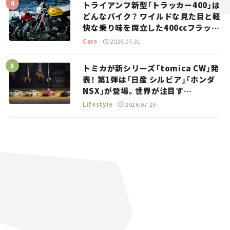
トライアンフ新型「トラッカー400」は
どんなバイク？ ワイルドな見た目と軽
快な乗り味を両立した400ccフラット
トラッカー【試乗レビュー】
Cars
2026.07.31
トミカが新シリーズ「tomica CW」発
表！ 第1弾は「日産 シルビア」「ホンダ
NSX」が登場。世界が注目す
る“JDM”に焦点【クルマとホビー】
Lifestyle
2026.07.29