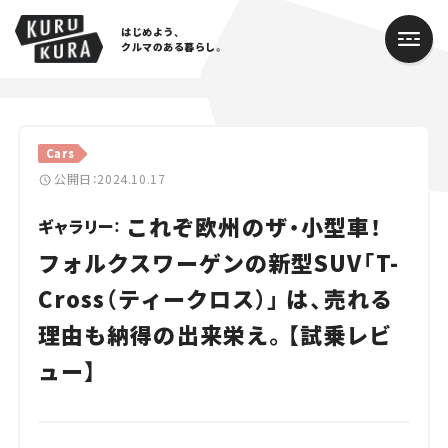
はじめよう、
クルマのある暮らし。
カテゴリ
Cars
Cars
公開日：2024.10.17
これぞ欧州のザ・小型車！
Lifestyle
ギャラリー：
フォルクスワーゲンの新型SUV「T-
Traffic
Cross（ティークロス）」 は、売れる
Special
理由も納得の出来栄え。【試乗レビ
Series
ュー】
Campaign
人気のハッシュタグ