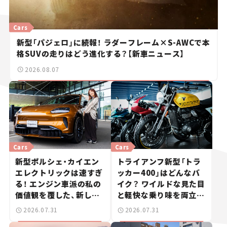
Cars
新型「パジェロ」に続報！ ラダーフレーム×S-AWCで本
格SUVの走りはどう進化する？【新車ニュース】
2026.08.07
Cars
Cars
新型ポルシェ・カイエン
トライアンフ新型「トラ
エレクトリックは速すぎ
ッカー400」はどんなバ
る！ エンジン車派の私の
イク？ ワイルドな見た目
価値観を覆した、新しい
と軽快な乗り味を両立し
ポルシェの走り。
た400ccフラットトラッ
2026.07.31
2026.07.31
カー【試乗レビュー】