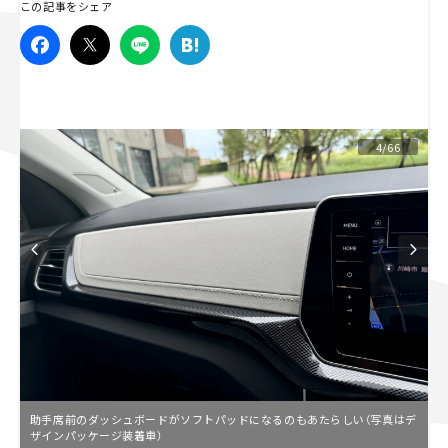
この記事をシェア
スズキ ジムニー｜Suzuki Jimny
スズキ｜Suzuki
マツダ｜Mazda
マツダ ロードスター｜Mazda Roadster
4/66
助手席前のダッシュボードがソフトパッドになるのもあたらしい（写真はデ
ザインパッケージ装着車）