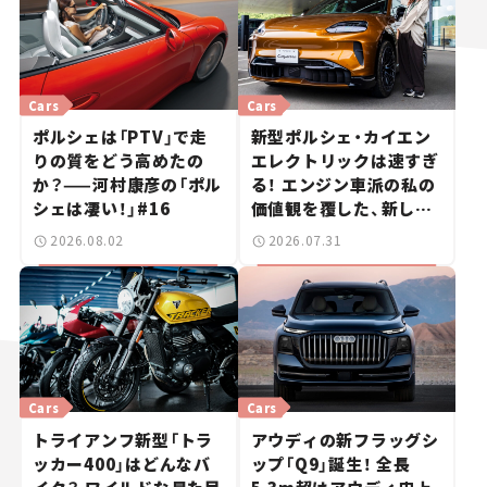
Cars
Cars
ポルシェは「PTV」で走
新型ポルシェ・カイエン
りの質をどう高めたの
エレクトリックは速すぎ
か？——河村康彦の「ポル
る！ エンジン車派の私の
シェは凄い！」#16
価値観を覆した、新しい
ポルシェの走り。
2026.08.02
2026.07.31
Cars
Cars
トライアンフ新型「トラ
アウディの新フラッグシ
ッカー400」はどんなバ
ップ「Q9」誕生！ 全長