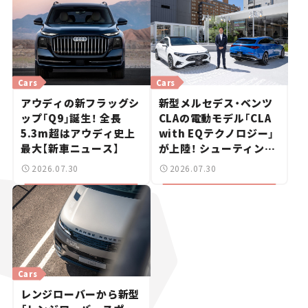
Cars
Cars
アウディの新フラッグシ
新型メルセデス・ベンツ
ップ「Q9」誕生！ 全長
CLAの電動モデル「CLA
5.3m超はアウディ史上
with EQテクノロジー」
最大【新車ニュース】
が上陸！ シューティング
ブレークも発売【新車ニ
2026.07.30
2026.07.30
ュース】
Cars
レンジローバーから新型