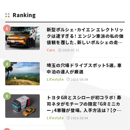
Ranking
新型ポルシェ・カイエン エレクトリッ
クは速すぎる！ エンジン車派の私の価
値観を覆した、新しいポルシェの走
り。
Cars
2026.07.31
埼玉の穴場ドライブスポット5選。車
中泊の達人が厳選
Lifestyle
2026.08.04
トヨタGRとスシローが初コラボ！ 寿
司ネタがモチーフの限定「GRミニカ
ー」4車種が登場。入手方法は？【クル
マとホビー】
Lifestyle
2026.08.04