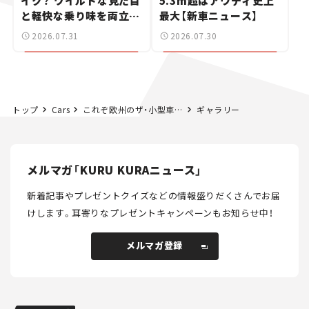
イク？ ワイルドな見た目
5.3m超はアウディ史上
と軽快な乗り味を両立し
最大【新車ニュース】
た400ccフラットトラッ
2026.07.31
2026.07.30
カー【試乗レビュー】
トップ
Cars
これぞ欧州のザ・小型車！ フォルクスワーゲンの新型SUV「T-Cross（ティークロス）」 は、売れる理由も納得の出来栄え。【試乗レビュー】
ギャラリー
メルマガ「KURU KURAニュース」
新着記事やプレゼントクイズなどの情報盛りだくさんでお届
けします。
耳寄りなプレゼントキャンペーンもお知らせ中！
メルマガ登録