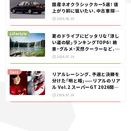
国産ネオクラシックカー5選！ 値
上がり前に狙いたい、中古車探し
をお手伝い――ちょっとイケてるマ
2026.06.30
イカー選び #02
Lifestyle
夏のドライブにピッタリな「涼し
い道の駅」ランキングTOP6！ 絶
景・グルメ・天然クーラーなど、避
暑におすすめのスポットを紹介
2026.07.19
【道の駅マニアの推し駅ガイド】
vol.15
Cars
リアルレーシング、予選と決勝を
分けた「明と暗」——リアルのリア
ル Vol.2 スーパーGT 2026開幕
戦 岡山国際サーキット
2026.07.16