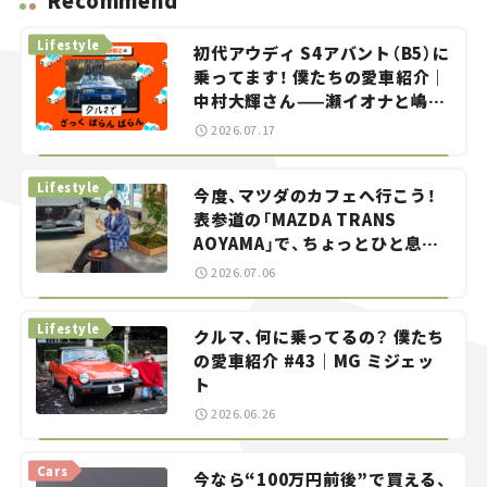
Recommend
Lifestyle
初代アウディ S4アバント（B5）に
乗ってます！ 僕たちの愛車紹介｜
中村大輝さん——瀬イオナと嶋田
智之の「クルマでざっくばらんば
2026.07.17
らん！」＃20
Lifestyle
今度、マツダのカフェへ行こう！
表参道の「MAZDA TRANS
AOYAMA」で、ちょっとひと息。
——連載｜CCGとクルマでどうす
2026.07.06
る？＜第13回＞
Lifestyle
クルマ、何に乗ってるの？ 僕たち
の愛車紹介 #43｜MG ミジェッ
ト
2026.06.26
Cars
今なら“100万円前後”で買える、