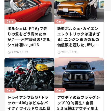
Cars
Cars
ポルシェは「PTV」で走
新型ポルシェ・カイエン
りの質をどう高めたの
エレクトリックは速すぎ
か？——河村康彦の「ポル
る！ エンジン車派の私の
シェは凄い！」#16
価値観を覆した、新しい
ポルシェの走り。
2026.08.02
2026.07.31
Cars
Cars
トライアンフ新型「トラ
アウディの新フラッグシ
ッカー400」はどんなバ
ップ「Q9」誕生！ 全長
イク？ ワイルドな見た目
5.3m超はアウディ史上