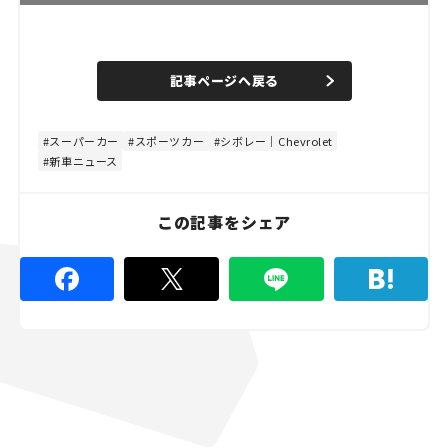
L
o
/
U
a
n
d
記事ページへ戻る
m
e
u
d
t
:
e
4
4
スーパーカー
スポーツカー
シボレー｜Chevrolet
.
新車ニュース
4
4
%
この記事をシェア