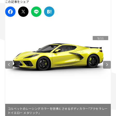
この記事をシェア
スズキ ジムニー｜Suzuki Jimny
スズキ｜Suzuki
マツダ｜Mazda
マツダ ロードスター｜Mazda Roadster
5/11
コルベットのレーシングカラーを彷彿とさせるボディカラー「アクセラレー
トイエロー メタリック」