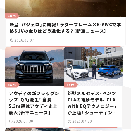
Cars
新型「パジェロ」に続報！ ラダーフレーム×S-AWCで本
格SUVの走りはどう進化する？【新車ニュース】
2026.08.07
Cars
Cars
アウディの新フラッグシ
新型メルセデス・ベンツ
ップ「Q9」誕生！ 全長
CLAの電動モデル「CLA
5.3m超はアウディ史上
with EQテクノロジー」
最大【新車ニュース】
が上陸！ シューティング
ブレークも発売【新車ニ
2026.07.30
2026.07.30
ュース】