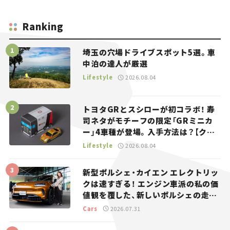
Ranking
埼玉の穴場ドライブスポット5選。車
中泊の達人が厳選
Lifestyle
2026.08.04
トヨタGRとスシローが初コラボ！ 寿
司ネタがモチーフの限定「GRミニカ
ー」4車種が登場。入手方法は？【クル
マとホビー】
Lifestyle
2026.08.04
新型ポルシェ・カイエン エレクトリッ
クは速すぎる！ エンジン車派の私の価
値観を覆した、新しいポルシェの走
り。
Cars
2026.07.31