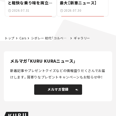
と軽快な乗り味を両立し
最大【新車ニュース】
た400ccフラットトラッ
2026.07.31
2026.07.30
カー【試乗レビュー】
トップ
Cars
シボレー 初代「コルベット」をオマージュした“銀色の輝き”、その正体とは？ 特別仕様車「シルバーフレイム シリーズ」を限定発売！【新車ニュース】
ギャラリー
メルマガ「KURU KURAニュース」
新着記事やプレゼントクイズなどの情報盛りだくさんでお届
けします。
耳寄りなプレゼントキャンペーンもお知らせ中！
メルマガ登録