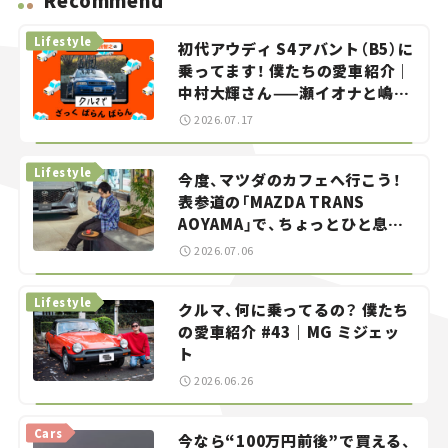
Recommend
Lifestyle
初代アウディ S4アバント（B5）に
乗ってます！ 僕たちの愛車紹介｜
中村大輝さん——瀬イオナと嶋田
智之の「クルマでざっくばらんば
2026.07.17
らん！」＃20
Lifestyle
今度、マツダのカフェへ行こう！
表参道の「MAZDA TRANS
AOYAMA」で、ちょっとひと息。
——連載｜CCGとクルマでどうす
2026.07.06
る？＜第13回＞
Lifestyle
クルマ、何に乗ってるの？ 僕たち
の愛車紹介 #43｜MG ミジェッ
ト
2026.06.26
Cars
今なら“100万円前後”で買える、