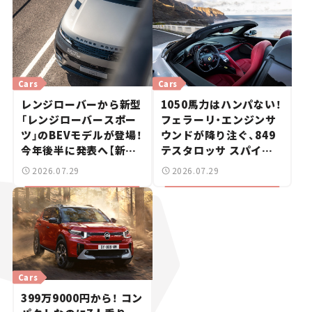
Cars
Cars
レンジローバーから新型
1050馬力はハンパない！
「レンジローバースポー
フェラーリ・エンジンサ
ツ」のBEVモデルが登場！
ウンドが降り注ぐ、849
今年後半に発表へ【新車
テスタロッサ スパイダ
ニュース】
ーに試乗。
2026.07.29
2026.07.29
Cars
399万9000円から！ コン