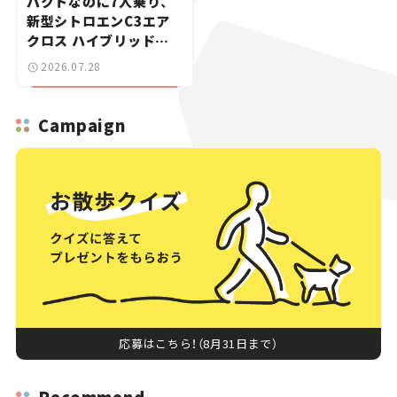
パクトなのに7人乗り、
新型シトロエンC3エア
クロス ハイブリッドが
上陸【新車ニュース】
2026.07.28
Campaign
応募はこちら！（8月31日まで）