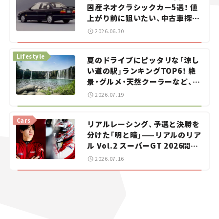
国産ネオクラシックカー5選！ 値
上がり前に狙いたい、中古車探し
をお手伝い――ちょっとイケてるマ
2026.06.30
イカー選び #02
Lifestyle
夏のドライブにピッタリな「涼し
い道の駅」ランキングTOP6！ 絶
景・グルメ・天然クーラーなど、避
暑におすすめのスポットを紹介
2026.07.19
【道の駅マニアの推し駅ガイド】
vol.15
Cars
リアルレーシング、予選と決勝を
分けた「明と暗」——リアルのリア
ル Vol.2 スーパーGT 2026開幕
戦 岡山国際サーキット
2026.07.16