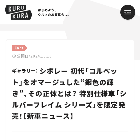
はじめよう、
クルマのある暮らし。
カテゴリ
Cars
Cars
公開日：2024.10.10
シボレー 初代「コルベッ
Lifestyle
ギャラリー：
ト」をオマージュした“銀色の輝
Traffic
き”、その正体とは？ 特別仕様車「シ
Special
ルバーフレイム シリーズ」を限定発
Series
売！【新車ニュース】
Campaign
人気のハッシュタグ