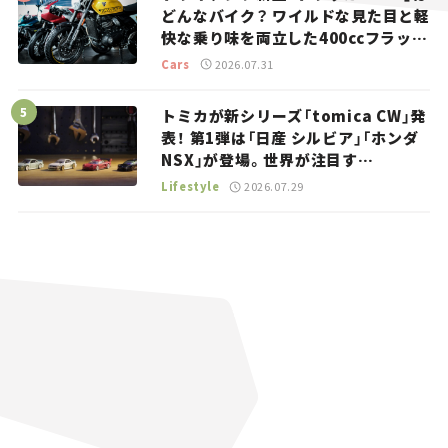
どんなバイク？ ワイルドな見た目と軽
快な乗り味を両立した400ccフラット
トラッカー【試乗レビュー】
Cars
2026.07.31
トミカが新シリーズ「tomica CW」発
表！ 第1弾は「日産 シルビア」「ホンダ
NSX」が登場。世界が注目す
る“JDM”に焦点【クルマとホビー】
Lifestyle
2026.07.29