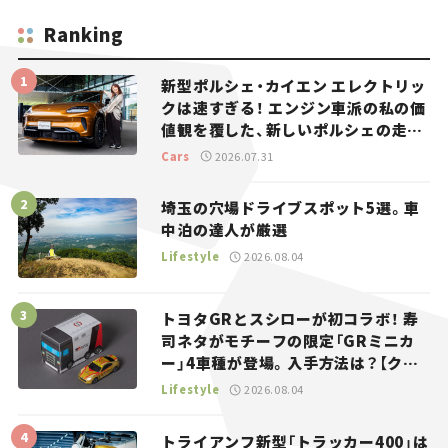
Ranking
新型ポルシェ・カイエン エレクトリッ
クは速すぎる！ エンジン車派の私の価
値観を覆した、新しいポルシェの走
り。
Cars
2026.07.31
埼玉の穴場ドライブスポット5選。車
中泊の達人が厳選
Lifestyle
2026.08.04
トヨタGRとスシローが初コラボ！ 寿
司ネタがモチーフの限定「GRミニカ
ー」4車種が登場。入手方法は？【クル
マとホビー】
Lifestyle
2026.08.04
トライアンフ新型「トラッカー400」は