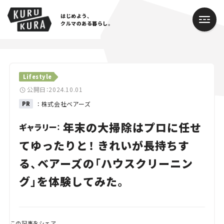
はじめよう、
クルマのある暮らし。
カテゴリ
Lifestyle
Cars
公開日：2024.10.01
PR
： 株式会社ベアーズ
Lifestyle
年末の大掃除はプロに任せ
ギャラリー：
Traffic
てゆったりと！ きれいが長持ちす
Special
る、ベアーズの「ハウスクリーニン
グ」を体験してみた。
Series
Campaign
人気のハッシュタグ
この記事をシェア