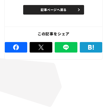
o
/
U
a
n
d
記事ページへ戻る
m
e
u
d
t
:
e
4
4
.
4
この記事をシェア
4
%