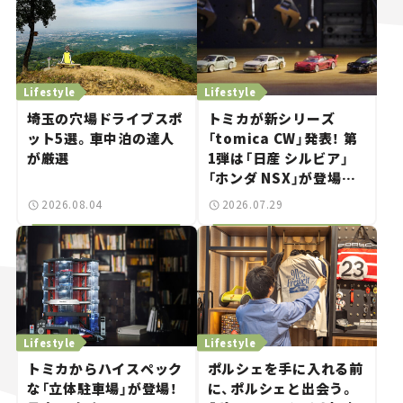
Lifestyle
Lifestyle
埼玉の穴場ドライブスポ
トミカが新シリーズ
ット5選。車中泊の達人
「tomica CW」発表！ 第
が厳選
1弾は「日産 シルビア」
「ホンダ NSX」が登場。
世界が注目す
2026.08.04
2026.07.29
る“JDM"に焦点【クルマ
とホビー】
Lifestyle
Lifestyle
トミカからハイスペック
ポルシェを手に入れる前
な「立体駐車場」が登場！
に、ポルシェと出会う。