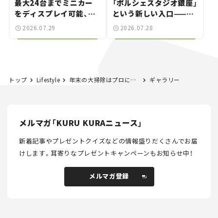
最大24台までミニカー
「ポルシェスタジオ銀座」
をディスプレイ可能、特
という新しい入口——連
別な「日産 GT-R
載｜CCGとクルマでどう
2026.07.29
2026.07.28
NISMO」も付属【クルマ
する？＜第14回＞
とホビー】
トップ
Lifestyle
年末の大掃除はプロに任せてゆったりと！ きれいが長持ちする、ベアーズの「ハウスクリーニング」を体験してみた。
ギャラリー
メルマガ「KURU KURAニュース」
新着記事やプレゼントクイズなどの情報盛りだくさんでお届
けします。
耳寄りなプレゼントキャンペーンもお知らせ中！
メルマガ登録