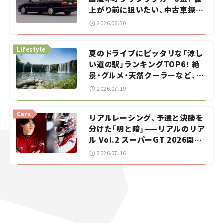
上がり前に狙いたい、中古車探し
をお手伝い――ちょっとイケてるマ
2026.06.30
イカー選び #02
Lifestyle
夏のドライブにピッタリな「涼し
い道の駅」ランキングTOP6！ 絶
景・グルメ・天然クーラーなど、避
暑におすすめのスポットを紹介
2026.07.19
【道の駅マニアの推し駅ガイド】
vol.15
Cars
リアルレーシング、予選と決勝を
分けた「明と暗」——リアルのリア
ル Vol.2 スーパーGT 2026開幕
戦 岡山国際サーキット
2026.07.16