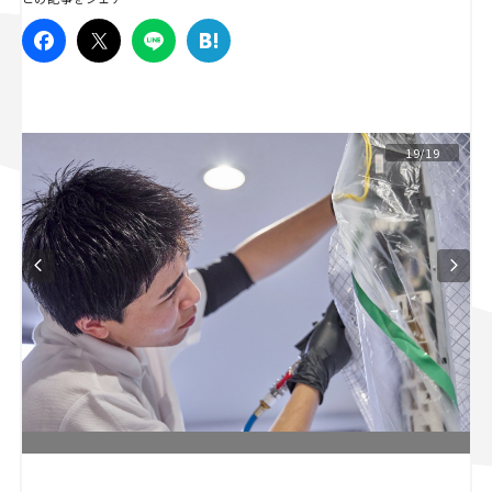
スズキ ジムニー｜Suzuki Jimny
スズキ｜Suzuki
マツダ｜Mazda
マツダ ロードスター｜Mazda Roadster
19/19
L