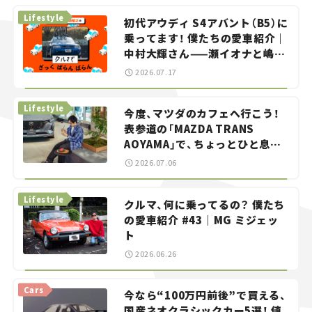
Lifestyle
初代アウディ S4アバント（B5）に
乗ってます！ 僕たちの愛車紹介｜
中村大輝さん——瀬イオナと嶋田
智之の「クルマでざっくばらんば
2026.07.17
らん！」＃20
Lifestyle
今度、マツダのカフェへ行こう！
表参道の「MAZDA TRANS
AOYAMA」で、ちょっとひと息。
——連載｜CCGとクルマでどうす
2026.07.06
る？＜第13回＞
Lifestyle
クルマ、何に乗ってるの？ 僕たち
の愛車紹介 #43｜MG ミジェッ
ト
2026.06.26
Cars
今なら“100万円前後”で買える、
国産ネオクラシックカー5選！ 値