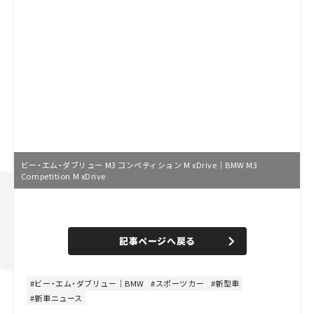
ビー・エム・ダブリュー M3 コンペティション M xDrive｜BMW M3
Competition M xDrive
L
o
/
U
a
n
d
記事ページへ戻る
m
e
u
d
t
:
e
4
8
ビー・エム・ダブリュー｜BMW
スポーツカー
新型車
.
新車ニュース
8
9