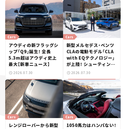
Cars
Cars
アウディの新フラッグシ
新型メルセデス・ベンツ
ップ「Q9」誕生！ 全長
CLAの電動モデル「CLA
5.3m超はアウディ史上
with EQテクノロジー」
最大【新車ニュース】
が上陸！ シューティング
ブレークも発売【新車ニ
2026.07.30
2026.07.30
ュース】
Cars
Cars
レンジローバーから新型
1050馬力はハンパない！