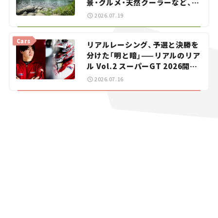
景・グルメ・天然クーラーなど、避
暑におすすめのスポットを紹介
2026.07.19
【道の駅マニアの推し駅ガイド】
vol.15
Cars
リアルレーシング、予選と決勝を
分けた「明と暗」——リアルのリア
ル Vol.2 スーパーGT 2026開幕
戦 岡山国際サーキット
2026.07.16