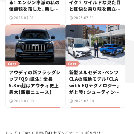
る！ エンジン車派の私の
イク？ ワイルドな見た目
価値観を覆した、新しい
と軽快な乗り味を両立し
ポルシェの走り。
た400ccフラットトラッ
2026.07.31
2026.07.31
カー【試乗レビュー】
Cars
Cars
アウディの新フラッグシ
新型メルセデス・ベンツ
ップ「Q9」誕生！ 全長
CLAの電動モデル「CLA
5.3m超はアウディ史上
with EQテクノロジー」
最大【新車ニュース】
が上陸！ シューティング
ブレークも発売【新車ニ
2026.07.30
2026.07.30
ュース】
トップ
Cars
BMW「M3 セダン／ツーリング」をマイナーチェンジ！ 新型は530PSの圧倒的パワーを獲得。【新車ニュース】
ギャラリー