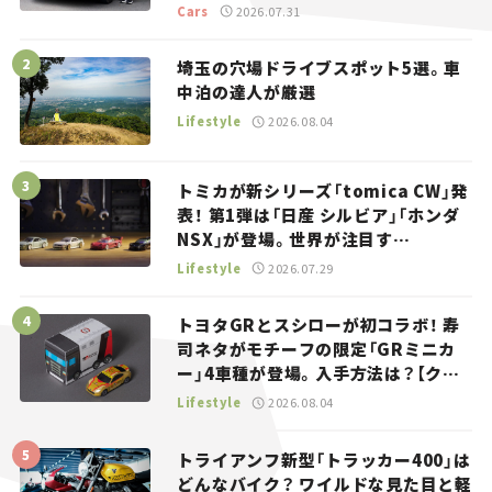
り。
Cars
2026.07.31
埼玉の穴場ドライブスポット5選。車
中泊の達人が厳選
Lifestyle
2026.08.04
トミカが新シリーズ「tomica CW」発
表！ 第1弾は「日産 シルビア」「ホンダ
NSX」が登場。世界が注目す
る“JDM”に焦点【クルマとホビー】
Lifestyle
2026.07.29
トヨタGRとスシローが初コラボ！ 寿
司ネタがモチーフの限定「GRミニカ
ー」4車種が登場。入手方法は？【クル
マとホビー】
Lifestyle
2026.08.04
トライアンフ新型「トラッカー400」は
どんなバイク？ ワイルドな見た目と軽