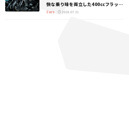
快な乗り味を両立した400ccフラット
トラッカー【試乗レビュー】
Cars
2026.07.31