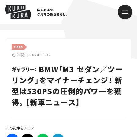
はじめよう、
クルマのある暮らし。
カテゴリ
Cars
Cars
公開日：2024.10.02
BMW「M3 セダン／ツー
Lifestyle
ギャラリー：
リング」をマイナーチェンジ！ 新
Traffic
型は530PSの圧倒的パワーを獲
Special
得。【新車ニュース】
Series
Campaign
この記事をシェア
人気のハッシュタグ