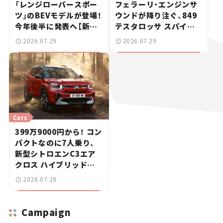
「レンジローバースポー
フェラーリ・エンジンサ
ツ」のBEVモデルが登場！
ウンドが降り注ぐ、849
今年後半に発表へ【新車
テスタロッサ スパイダ
ニュース】
ーに試乗。
2026.07.29
2026.07.29
Cars
399万9000円から！ コン
パクトなのに7人乗り、
新型シトロエンC3エア
クロス ハイブリッドが
上陸【新車ニュース】
2026.07.28
Campaign