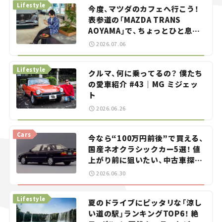
Lifestyle
今度、マツダのカフェへ行こう！
表参道の「MAZDA TRANS
AOYAMA」で、ちょっとひと息。
——連載｜CCGとクルマでどうす
2026.07.06
る？＜第13回＞
Lifestyle
クルマ、何に乗ってるの？ 僕たち
の愛車紹介 #43｜MG ミジェッ
ト
2026.06.26
Cars
今なら“100万円前後”で買える、
国産ネオクラシックカー5選！ 値
上がり前に狙いたい、中古車探し
をお手伝い――ちょっとイケてるマ
2026.06.30
イカー選び #02
Lifestyle
夏のドライブにピッタリな「涼し
い道の駅」ランキングTOP6！ 絶