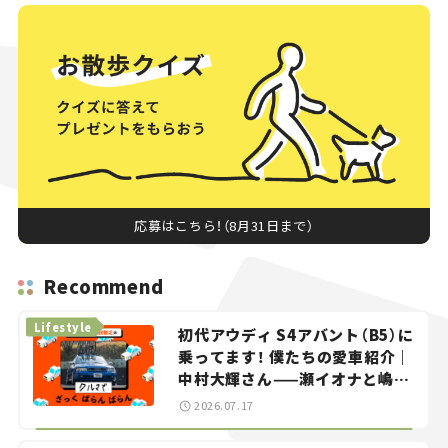
応募はこちら！（8月31日まで）
Recommend
Lifestyle
初代アウディ S4アバント（B5）に
乗ってます！ 僕たちの愛車紹介｜
中村大輝さん——瀬イオナと嶋田
智之の「クルマでざっくばらんば
2026.07.17
らん！」＃20