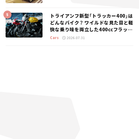
トライアンフ新型「トラッカー400」は
どんなバイク？ ワイルドな見た目と軽
快な乗り味を両立した400ccフラット
トラッカー【試乗レビュー】
Cars
2026.07.31