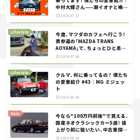
乗ってます！ 僕たちの愛車紹介｜
中村大輝さん——瀬イオナと嶋田
智之の「クルマでざっくばらんば
2026.07.17
らん！」＃20
Lifestyle
今度、マツダのカフェへ行こう！
表参道の「MAZDA TRANS
AOYAMA」で、ちょっとひと息。
——連載｜CCGとクルマでどうす
2026.07.06
る？＜第13回＞
Lifestyle
クルマ、何に乗ってるの？ 僕たち
の愛車紹介 #43｜MG ミジェッ
ト
2026.06.26
Cars
今なら“100万円前後”で買える、
国産ネオクラシックカー5選！ 値
上がり前に狙いたい、中古車探し
をお手伝い――ちょっとイケてるマ
2026.06.30