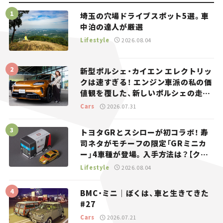
埼玉の穴場ドライブスポット5選。車
中泊の達人が厳選
Lifestyle
2026.08.04
新型ポルシェ・カイエン エレクトリッ
クは速すぎる！ エンジン車派の私の価
値観を覆した、新しいポルシェの走
り。
Cars
2026.07.31
トヨタGRとスシローが初コラボ！ 寿
司ネタがモチーフの限定「GRミニカ
ー」4車種が登場。入手方法は？【クル
マとホビー】
Lifestyle
2026.08.04
BMC・ミニ｜ぼくは、車と生きてきた
#27
Cars
2026.07.21