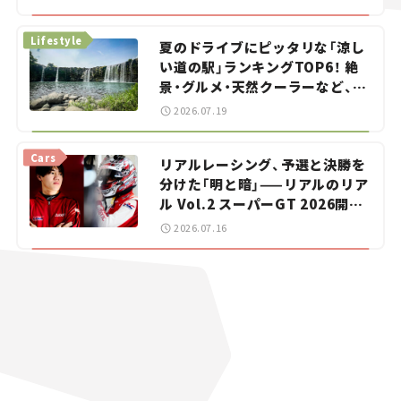
イカー選び #02
Lifestyle
夏のドライブにピッタリな「涼し
い道の駅」ランキングTOP6！ 絶
景・グルメ・天然クーラーなど、避
暑におすすめのスポットを紹介
2026.07.19
【道の駅マニアの推し駅ガイド】
vol.15
Cars
リアルレーシング、予選と決勝を
分けた「明と暗」——リアルのリア
ル Vol.2 スーパーGT 2026開幕
戦 岡山国際サーキット
2026.07.16