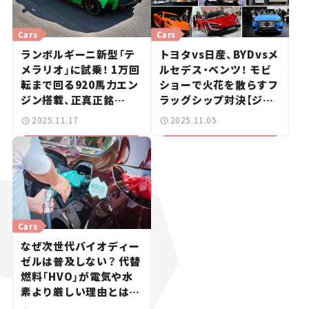
Cars
Cars
ランボルギーニ新型「テ
トヨタvs日産、BYDvsメ
メラリオ」に試乗！ 1万回
ルセデス・ベンツ！ モビ
転まで回る920馬力エン
ショーで火花を散らすフ
ジン搭載、正真正銘
ラッグシップ対決【ジャ
の“Fuoriclasse（規格
パンモビリティショー
2025.11.17
2025.11.05
外）”とは何かを確かめ
2025】
た【試乗レビュー】
Cars
なぜ次世代バイオディー
ゼルは普及しない？ 代替
燃料「HVO」が電気や水
素より厳しい理由とは
【国沢光宏がクルマ業界