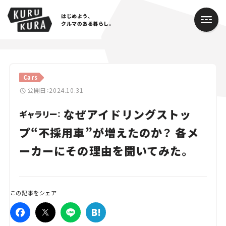
はじめよう、
クルマのある暮らし。
カテゴリ
Cars
Cars
公開日：2024.10.31
なぜアイドリングストッ
Lifestyle
ギャラリー：
プ“不採用車”が増えたのか？ 各メ
Traffic
ーカーにその理由を聞いてみた。
Special
Series
この記事をシェア
Campaign
人気のハッシュタグ