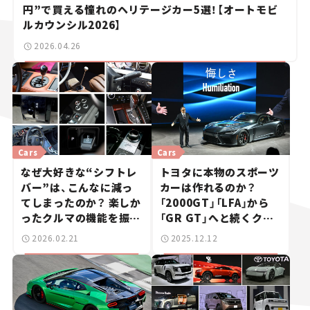
円”で買える憧れのヘリテージカー5選！【オートモビ
ルカウンシル2026】
2026.04.26
Cars
Cars
なぜ大好きな“シフトレ
トヨタに本物のスポーツ
バー”は、こんなに減っ
カーは作れるのか？
てしまったのか？ 楽しか
「2000GT」「LFA」から
ったクルマの機能を振り
「GR GT」へと続くクル
返る
マ屋の挑戦の物語
2026.02.21
2025.12.12