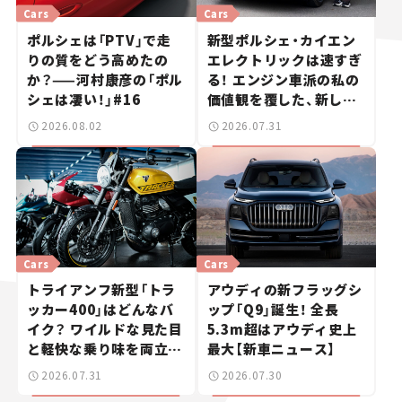
Cars
Cars
ポルシェは「PTV」で走
新型ポルシェ・カイエン
りの質をどう高めたの
エレクトリックは速すぎ
か？——河村康彦の「ポル
る！ エンジン車派の私の
シェは凄い！」#16
価値観を覆した、新しい
ポルシェの走り。
2026.08.02
2026.07.31
Cars
Cars
トライアンフ新型「トラ
アウディの新フラッグシ
ッカー400」はどんなバ
ップ「Q9」誕生！ 全長
イク？ ワイルドな見た目
5.3m超はアウディ史上
と軽快な乗り味を両立し
最大【新車ニュース】
た400ccフラットトラッ
2026.07.31
2026.07.30
カー【試乗レビュー】