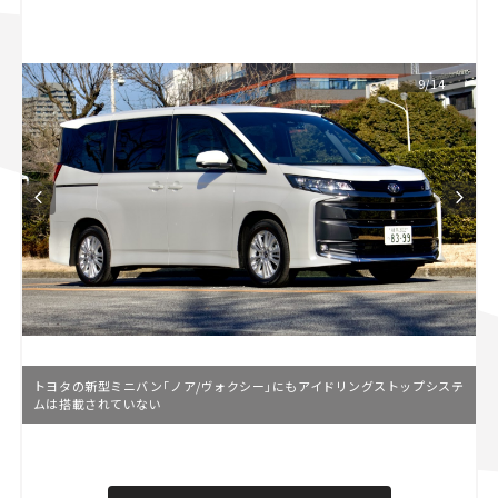
スズキ ジムニー｜Suzuki Jimny
スズキ｜Suzuki
マツダ｜Mazda
マツダ ロードスター｜Mazda Roadster
9/14
トヨタの新型ミニバン「ノア/ヴォクシー」にもアイドリングストップシステ
ムは搭載されていない
L
o
/
U
a
n
d