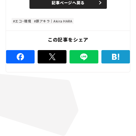
記事ページへ戻る
m
e
u
d
t
:
e
4
8
エコ・環境
原アキラ｜Akira HARA
.
8
9
%
この記事をシェア